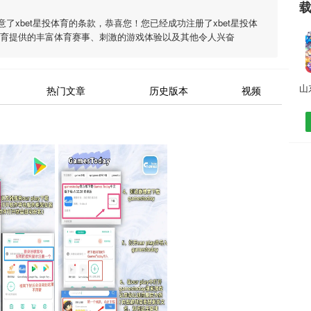
意了
xbet星投体育
的条款，恭喜您！您已经成功注册了xbet星投体
体育
提供的丰富体育赛事、刺激的游戏体验以及其他令人兴奋
热门文章
历史版本
视频