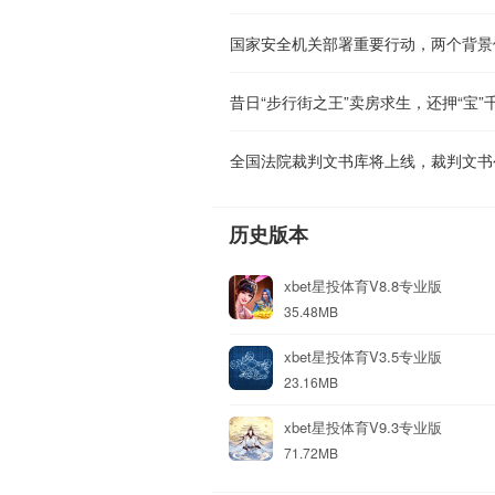
国家安全机关部署重要行动，两个背景
昔日“步行街之王”卖房求生，还押“宝”
全国法院裁判文书库将上线，裁判文书
历史版本
xbet星投体育V8.8专业版
35.48MB
xbet星投体育V3.5专业版
23.16MB
xbet星投体育V9.3专业版
71.72MB