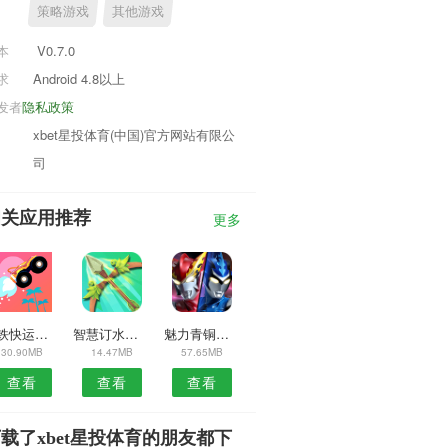
策略游戏
其他游戏
本
V0.7.0
求
Android 4.8以上
发者
隐私政策
xbet星投体育(中国)官方网站有限公
司
相关应用推荐
更多
中铁快运安卓版
智慧订水安卓版
魅力青铜峡安卓版
30.90MB
14.47MB
57.65MB
查看
查看
查看
载了xbet星投体育的朋友都下