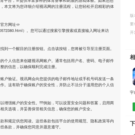
体育平台，🥂提供丰富多样的体育赛事和刺激的游戏体验。如果您想
趣，本文将为您详细介绍
视讯网
的注册流程，让您轻松开启精彩的体
版
要
官方网址🥙
n/Article/0572380.html）。您可以通过搜索引擎搜索或直接输入网址来访
开
上找到一个醒目的注册按钮。点击该按钮，您将被引导至注册页面。
要的个人信息来创建
视讯网
账户。通常包括用户名、密码、电子邮件
完整的信息，以确保顺利完成注册。
行账户验证。
视讯网
会向您提供的电子邮件地址或手机号码发送一条
操作。这有助于确保账户的安全性，并防止不法分子滥用您的个人信
以增强账户的安全性。🌁例如，可以设置安全问题和答案，启用两
置相关选项，并妥善保管相关信息，确保您的账户安全。
条款和规定供您阅读。这些条款包括平台的使用规范、隐私政策等内
这些条款，并确保您同意并愿意遵守。