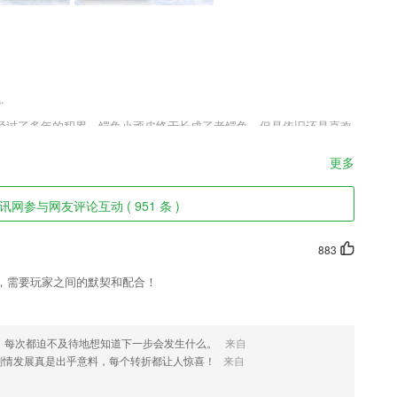
.
经过了多年的积累，鳄鱼小顽皮终于长成了老鳄鱼，但是依旧还是喜欢
比的趣味体验，等待玩家们来尝试，获取更多的玩法。鳄鱼老顽皮在等
更多
网参与网友评论互动 ( 951 条 )
记录。
连接到需要的选择中去；
883
，需要玩家之间的默契和配合！
，每次都迫不及待地想知道下一步会发生什么。
来自
起互动交流，分享教育心得体会。了解身边的幼升小、小升初相关升学择
剧情发展真是出乎意料，每个转折都让人惊喜！
来自
教育社区和牛娃家长一起做好父母。