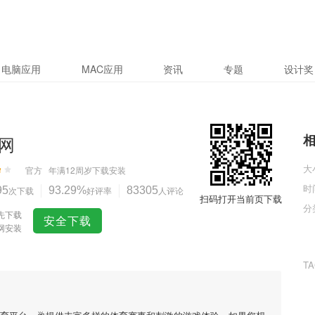
电脑应用
MAC应用
资讯
专题
设计奖
网
大
官方
年满12周岁
下载安装
时
95
次下载
93.29%
好评率
83305
人评论
扫码打开当前页下载
分
先下载
安全下载
网安装
T