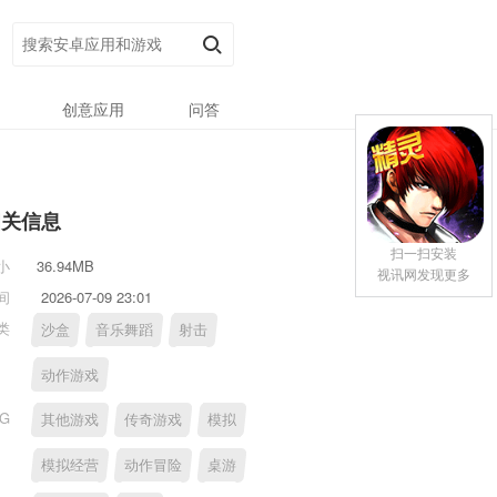
创意应用
问答
相关信息
扫一扫安装
小
36.94MB
视讯网发现更多
间
2026-07-09 23:01
类
沙盒
音乐舞蹈
射击
动作游戏
AG
其他游戏
传奇游戏
模拟
模拟经营
动作冒险
桌游