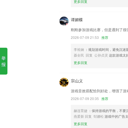
更多回复
1.家庭教育,专为家庭教育模块收集了大量
2.·专门的智能评分系统，用户朋友们可
谭媚蝶
3.好多知识用不上学了不等于白学，在线
刚刚参加游戏比赛，但是遇到了很
4.初级经济师，初级经济师考试，初级
2026-07-09 21:53
推荐
题初级经济师考试题库，准题库等
李裕娴
：规划游戏时间，避免沉迷
5.有优质的绘本阅读资源能够帮助孩子们
聂全民 回复 公孙贞灵
这款游戏太
举
6.搜索查找党群服务中心服务，使用里面
更多回复
报
视讯网更新了什么?
钱包支持绑定信用卡
宗山义
优化用户体验效果
游戏音效搭配恰到好处，增强了游
钱包支持绑定信用卡
2026-07-09 20:35
推荐
修复了bug。
赫连育婕
：保持游戏的平衡，不要
优化系统自动对接
燕爱新 回复 邹娜松
游戏中的广告
下载带有红包标识的应用或游戏即可获得
更多回复