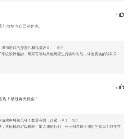
软件，您可以到应用商店进行打分评论，说出您的使用经历，以帮助我
1
家能够培养自己的角色。
，增加游戏的探索性和视觉效果。
来自
VP系统设计精妙，玩家可以与其他玩家进行实时对战，体验真实的战斗乐
4
围观！错过再无机会！
在游戏中独领风骚！数量有限，赶紧下单！
来自
友，共同挑战游戏极限！加入我的行列，一同创造属于我们的辉煌！战斗在