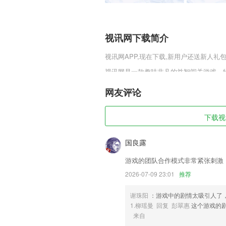
视讯网下载简介
视讯网
APP,现在下载,新用户还送新人礼包
视讯网是一款趣味非凡的益智闯关游戏。
洗澡，超棒的趣味益智闯关玩法，经典无
待着各位玩家哦。
网友评论
视讯网软件特色
下载视讯
1,医护人员个人中心，可查看排班及接诊
2,详细的展示方式，能够帮助更多的用户
国良露
3,【多种格式导出】
游戏的团队合作模式非常紧张刺激
4,我的班级：班级所有人员详情。
2026-07-09 23:01
推荐
5,易管理、高效、易操作；
谢珠阳
：游戏中的剧情太吸引人了
6,推荐周边的家长圈子和周边的家长一
1.柳瑶曼 回复 彭翠惠
这个游戏的
校政策消息，良好的交流氛围，高质量的
来自
视讯网软件优势