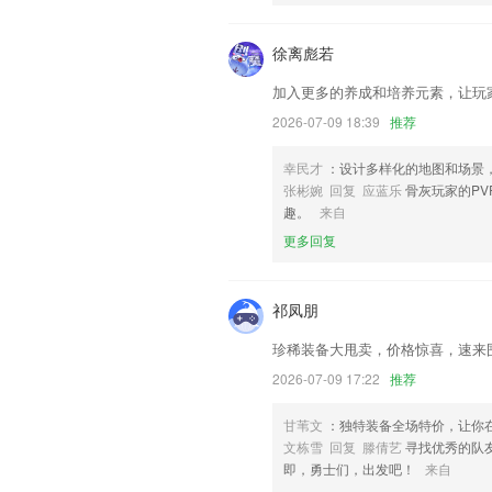
联系我们
以上就是视讯网的介绍，如果您喜欢这款
们更好的对产品进行优化修改。
徐离彪若
加入更多的养成和培养元素，让玩
2026-07-09 18:39
推荐
幸民才
：设计多样化的地图和场景
张彬婉 回复 应蓝乐
骨灰玩家的P
趣。
来自
更多回复
祁凤朋
珍稀装备大甩卖，价格惊喜，速来
2026-07-09 17:22
推荐
甘苇文
：独特装备全场特价，让你
文栋雪 回复 滕倩艺
寻找优秀的队
即，勇士们，出发吧！
来自