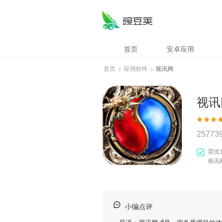
首页
安卓应用
首页
>
应用软件
>
视讯网
视讯
25773
需优
视讯
小编点评