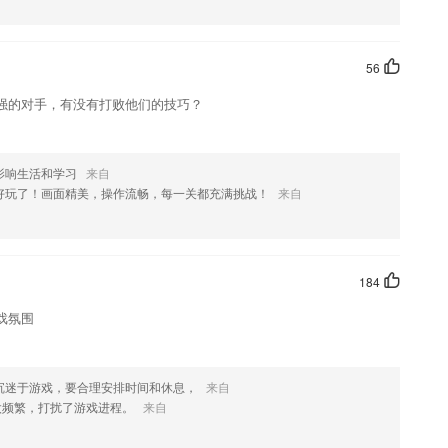
的教学资源;
以在学习中发现自己的问题
56
累积学分，学了不白学
强的对手，有没有打败他们的技巧？
经济师真题，初级经济师考试真题，初级经济师试题，初级经济师考试试
影响生活和学习
来自
了解更多有趣故事
好玩了！画面精美，操作流畅，每一关都充满挑战！
来自
的搜索功能可以搜索查找需要的服务；
184
戏氛围
沉迷于游戏，要合理安排时间和休息，
来自
太频繁，打扰了游戏进程。
来自
红包大奖；