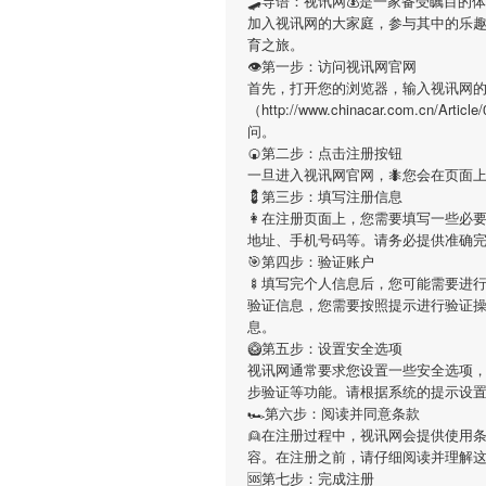
🛹导语：
视讯网
💰是一家备受瞩目的
加入
视讯网
的大家庭，参与其中的乐
育之旅。
👁第一步：访问视讯网官网
首先，打开您的浏览器，输入
视讯网
的
（http://www.chinacar.com.c
问。
🍘第二步：点击注册按钮
一旦进入
视讯网
官网，🐜您会在页面
💈第三步：填写注册信息
👩在注册页面上，您需要填写一些必
地址、手机号码等。请务必提供准确
🎯第四步：验证账户
🍢填写完个人信息后，您可能需要进
验证信息，您需要按照提示进行验证
息。
🥝第五步：设置安全选项
视讯网
通常要求您设置一些安全选项，
步验证等功能。请根据系统的提示设
🏎第六步：阅读并同意条款
👱在注册过程中，
视讯网
会提供使用
容。在注册之前，请仔细阅读并理解
🆘第七步：完成注册