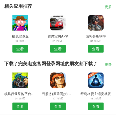
相关应用推荐
更多
柚兔安卓版
首席宝贝APP
面相分析软件
50.23MB
31.22MB
31.92MB
查看
查看
查看
下载了完美电竞官网登录网址的朋友都下载了
更多
模具行业采购平台APP
云服务(原乐同步)安卓版
纤鸟格货主端安卓版
64.98MB
17.76MB
88.31MB
查看
查看
查看