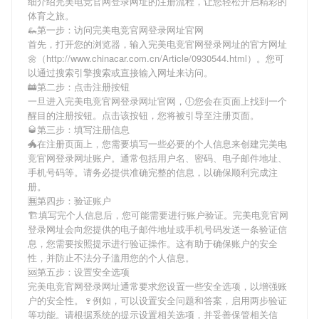
细介绍
完美电竞官网登录网址
的注册流程，让您轻松开启精彩的
体育之旅。
🦗第一步：访问完美电竞官网登录网址官网
首先，打开您的浏览器，输入
完美电竞官网登录网址
的官方网址
🌼（http://www.chinacar.com.cn/Article/0930544.html）。您可
以通过搜索引擎搜索或直接输入网址来访问。
🚋第二步：点击注册按钮
一旦进入
完美电竞官网登录网址
官网，🕕您会在页面上找到一个
醒目的注册按钮。点击该按钮，您将被引导至注册页面。
🥃第三步：填写注册信息
🐲在注册页面上，您需要填写一些必要的个人信息来创建
完美电
竞官网登录网址
账户。通常包括用户名、密码、电子邮件地址、
手机号码等。请务必提供准确完整的信息，以确保顺利完成注
册。
🈚第四步：验证账户
🏗填写完个人信息后，您可能需要进行账户验证。
完美电竞官网
登录网址
会向您提供的电子邮件地址或手机号码发送一条验证信
息，您需要按照提示进行验证操作。这有助于确保账户的安全
性，并防止不法分子滥用您的个人信息。
🆘第五步：设置安全选项
完美电竞官网登录网址
通常要求您设置一些安全选项，以增强账
户的安全性。🍷例如，可以设置安全问题和答案，启用两步验证
等功能。请根据系统的提示设置相关选项，并妥善保管相关信