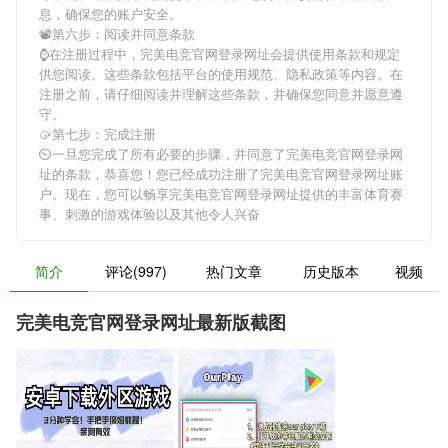
息，确保您的账户安全。
📽第六步：阅读并同意条款
⌚️在注册过程中，
完美电竞官网登录网址
会提供使用条款和规定
供您阅读。这些条款包括平台的使用规范、隐私政策等内容。在
注册之前，请仔细阅读并理解这些条款，并确保您同意并愿意遵
守。
🥠第七步：完成注册
⏲一旦您完成了所有必要的步骤，并同意了
完美电竞官网登录网
址
的条款，恭喜您！您已经成功注册了完美电竞官网登录网址账
户。现在，您可以畅享
完美电竞官网登录网址
提供的丰富体育赛
事、刺激的游戏体验以及其他令人兴奋
简介
评论(997)
热门文章
历史版本
视频
完美电竞官网登录网址最新版截图