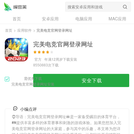
首页
安卓应用
电脑应用
MAC应用
资讯
专题
设计奖
创意应用
首页
>
应用软件
>
完美电竞官网登录网址
问答
完美电竞官网登录网址
官方
年满12周岁
下载安装
次下载
8550883
需优先下载
安全下载
完美电竞官网登录网址安装
小编点评
🧔导语：
完美电竞官网登录网址
🍔是一家备受瞩目的体育平台，
🛤提供丰富多样的体育赛事和刺激的游戏体验。如果您想加入
完
美电竞官网登录网址
的大家庭，参与其中的乐趣，本文将为您详