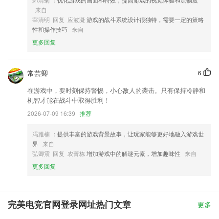
来自
宰清明 回复 应波凝
游戏的战斗系统设计很独特，需要一定的策略
性和操作技巧
来自
更多回复
常芸卿
6
在游戏中，要时刻保持警惕，小心敌人的袭击。只有保持冷静和
机智才能在战斗中取得胜利！
2026-07-09 16:39
推荐
冯雅楠
：提供丰富的游戏背景故事，让玩家能够更好地融入游戏世
界
来自
弘卿震 回复 农菁栋
增加游戏中的解谜元素，增加趣味性
来自
更多回复
完美电竞官网登录网址热门文章
更多