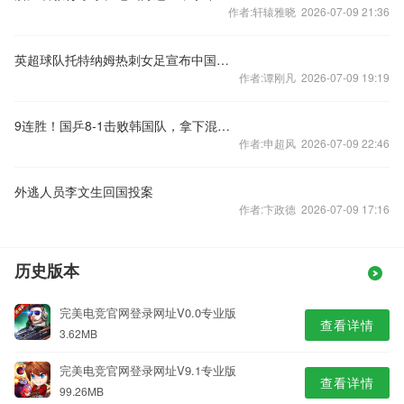
作者:轩辕雅晓 2026-07-09 21:36
英超球队托特纳姆热刺女足宣布中国球员王霜加盟
作者:谭刚凡 2026-07-09 19:19
9连胜！国乒8-1击败韩国队，拿下混合团体世界杯冠军
作者:申超风 2026-07-09 22:46
外逃人员李文生回国投案
作者:卞政德 2026-07-09 17:16
历史版本
完美电竞官网登录网址V0.0专业版
查看详情
3.62MB
完美电竞官网登录网址V9.1专业版
查看详情
99.26MB