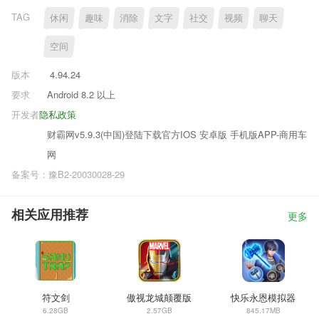
TAG
休闲
趣味
消除
文字
社交
视频
聊天
空间
版本
4.94.24
要求
Android 8.2 以上
开发者
隐私政策
财霸网v5.9.3(中国)登陆下载官方IOS 安卓版 手机版APP-商用车
网
备案号：豫B2-20030028-29
相关应用推荐
更多
符文剑
傲视龙城颠覆版
快乐永恩模拟器
6.28GB
2.57GB
845.17MB