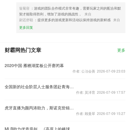
翁菊容
：游戏的团队合作模式非常有趣，需要玩家之间的配合和默
契才能取得胜利，增加了游戏的挑战性，
来自
尉迟舒聪
：提供更多的游戏更新和活动以保持游戏的新鲜感
来自
更多回复
财霸网热门文章
更多
2020中国·雁栖湖桨板公开赛闭幕
作者: 公冶会善 2026-07-09 23:03
全国新的社会阶层人士服务团赴青海考察调研：察国情、谋良策，作表率、立新功！
作者: 莫泽育 2026-07-09 17:57
虎牙直播为颜丙涛助力，斯诺克世锦赛逐渐白热化
作者: 顾曼翠 2026-07-09 15:27
MLB助力优质原创，《高原上的棒球场》获FIRST纪录片实验室入选项