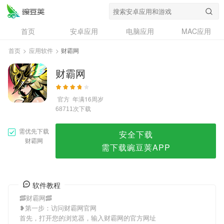
财霸网
首页
安卓应用
电脑应用
MAC应用
资讯
专题
设计奖
创意应用
首页
>
应用软件
>
财霸网
问答
财霸网
官方
年满16周岁
次下载
68711
需优先下载
安全下载
财霸网
需下载豌豆荚APP
软件教程
🥓财霸网🥓
❥第一步：访问财霸网官网
首先，打开您的浏览器，输入财霸网的官方网址