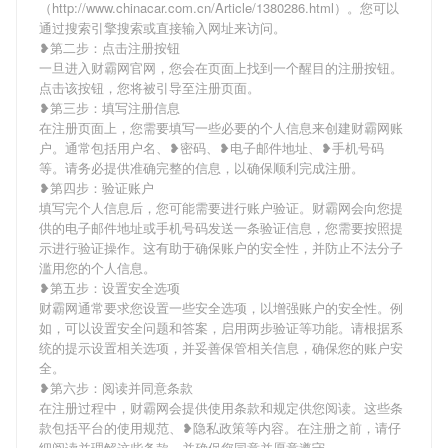
（http://www.chinacar.com.cn/Article/1380286.html）。您可以
通过搜索引擎搜索或直接输入网址来访问。
❥第二步：点击注册按钮
一旦进入财霸网官网，您会在页面上找到一个醒目的注册按钮。
点击该按钮，您将被引导至注册页面。
❥第三步：填写注册信息
在注册页面上，您需要填写一些必要的个人信息来创建财霸网账
户。通常包括用户名、❥密码、❥电子邮件地址、❥手机号码
等。请务必提供准确完整的信息，以确保顺利完成注册。
❥第四步：验证账户
填写完个人信息后，您可能需要进行账户验证。财霸网会向您提
供的电子邮件地址或手机号码发送一条验证信息，您需要按照提
示进行验证操作。这有助于确保账户的安全性，并防止不法分子
滥用您的个人信息。
❥第五步：设置安全选项
财霸网通常要求您设置一些安全选项，以增强账户的安全性。例
如，可以设置安全问题和答案，启用两步验证等功能。请根据系
统的提示设置相关选项，并妥善保管相关信息，确保您的账户安
全。
❥第六步：阅读并同意条款
在注册过程中，财霸网会提供使用条款和规定供您阅读。这些条
款包括平台的使用规范、❥隐私政策等内容。在注册之前，请仔
细阅读并理解这些条款，并确保您同意并愿意遵守。