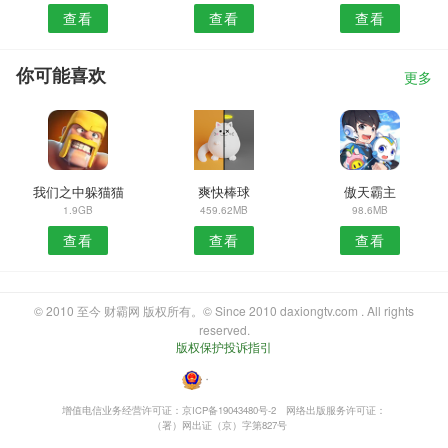
查看
查看
查看
你可能喜欢
更多
我们之中躲猫猫
爽快棒球
傲天霸主
1.9GB
459.62MB
98.6MB
查看
查看
查看
© 2010 至今 财霸网 版权所有。© Since 2010 daxiongtv.com . All rights
reserved.
版权保护投诉指引
・
增值电信业务经营许可证：京ICP备19043480号-2
网络出版服务许可证：
（署）网出证（京）字第827号