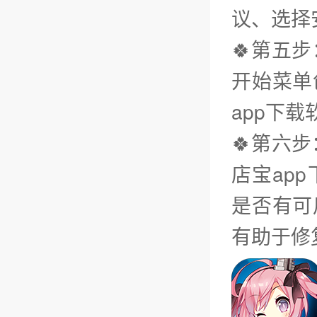
议、选择
🍀第五
开始菜单
app下载
🍀第六
店宝ap
是否有可
有助于修