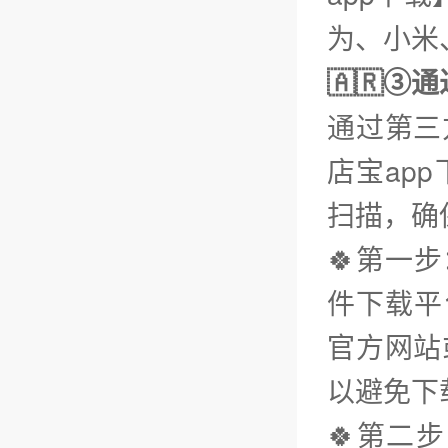
为、小米、
🇦🇷③
通过第三
店宝ap
扫描，确
🍀第一
件下载平台
官方网站
以避免下
🍀第二