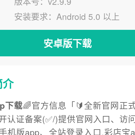
版本号：v2.9.9
安装要求：Android 5.0 以上
安卓版下载
简介
pp下载
🌈官方信息「🔰全新官网正式
开认证备案(✅/)提供官网入口、访
手机版app、全站登录入口.彩店宝a