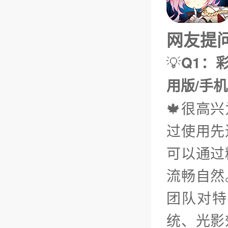
网友提问（
💡
Q1：彩
用版/手机
🍁很高
过使用先
可以通过
流畅自然
团队对特
统、光影