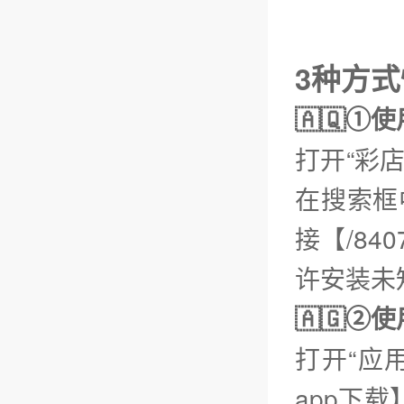
3种方式
🇦🇶①
打开“彩
在搜索框
接【/840
许安装未
🇦🇬
打开“应
app下