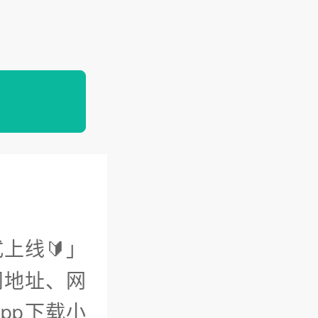
上线🔰」
问地址、网
pp下载小