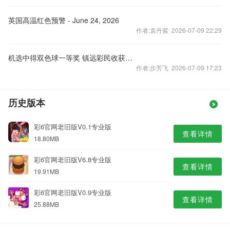
英国高温红色预警 - June 24, 2026
作者:袁丹紫 2026-07-09 22:29
机选中得双色球一等奖 镇远彩民收获786万元
作者:步芳飞 2026-07-09 17:23
历史版本
彩6官网老旧版V0.1专业版
查看详情
18.80MB
彩6官网老旧版V6.8专业版
查看详情
19.91MB
彩6官网老旧版V0.9专业版
查看详情
25.88MB