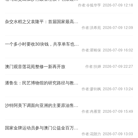
作者:令狐华亨 2026-07-09 12:18
杂交水稻之父袁隆平：首届国家最高科学技术奖得主
作者:洪希苑 2026-07-09 12:09
一个多小时要收30块钱，共享单车也成价格刺客了
作者:瞿榕保 2026-07-09 16:02
澳门观音莲花苑整修一新再开放
作者:扶婵 2026-07-09 22:27
潘鲁生：民艺博物馆的研究路径与教育使命
作者:廖剑枫 2026-07-09 13:24
沙特阿美下调面向亚洲的主要原油售价 幅度为至少2000年以来最大
作者:冉雁萱 2026-07-09 15:49
国家金牌运动员参与澳门公益金百万行等多项活动
作者:花朗力 2026-07-09 13:03