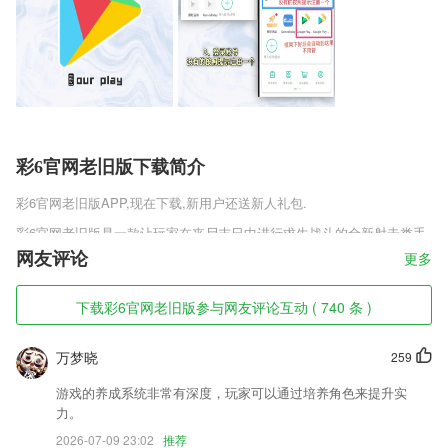
彩6官网老旧版下载简介
彩6官网老旧版
APP,现在下载,新用户还送新人礼包.
彩6官网老旧版是一款让玩家在丧尸末日中进行求生战斗的全新射击类手
机游戏，战斗和收集资源是游戏的主题。各种不同的丧尸将会快成为你主
网友评论
更多
要的敌人，他们有着更加强大的战斗能力，只有爆头的方式才能快速的击
杀。所有的资源都可以为玩家带来各种不同的装备道具。
下载彩6官网老旧版参与网友评论互动 ( 740 条 )
彩6官网老旧版软件特色
万梦晓
259
1,确保急性病的应急处理及慢性病的日常管理，保障了2265老人在入住期
间小病不出门，大病不耽误；
游戏的养成系统非常有深度，玩家可以通过培养角色来提升实
2,面诊管理：医生可自主开通面诊服务，管理面诊地点，发布号源排班，
力。
方便用户就诊;
2026-07-09 23:02
推荐