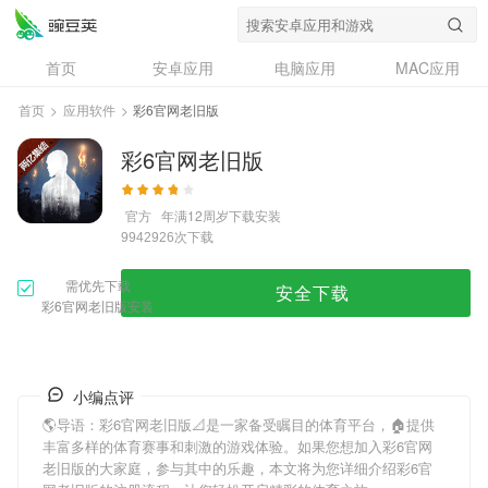
首页
安卓应用
电脑应用
MAC应用
资讯
专题
设计奖
创意应用
首页
>
应用软件
>
彩6官网老旧版
问答
彩6官网老旧版
官方
年满12周岁
下载安装
次下载
9942926
需优先下载
安全下载
彩6官网老旧版安装
小编点评
🌎导语：
彩6官网老旧版
📐是一家备受瞩目的体育平台，🏠提供
丰富多样的体育赛事和刺激的游戏体验。如果您想加入
彩6官网
老旧版
的大家庭，参与其中的乐趣，本文将为您详细介绍
彩6官