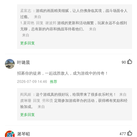
3,吸引孩子自然而然地主动跟读与模仿。
孟富志
：游戏的画面精美细腻，让人仿佛身临其境，战斗场面令人
4,真人朗读，内容全面，包含注音、注释等解决宝宝不识字的问题。
过瘾。
来自
5,打造智慧监控平台，让渔民享受到数字渔业的便捷和高效。
1.夏荷艳 回复 谢波邦
游戏的更新和活动频繁，玩家永远不会感到
无聊，总有新的内容和挑战等待着他们。
来自
6,支持离线下载，可离线观看课程视频
来自
彩6官网老旧版软件优势
更多回复
1.最快最新第一手考试讯息全掌握，考试后提前放出完整答案，提前预知
各大学校录取分数线。
叶璐晨
90
2.错题整理，还会通过建立专属错题集的方式，方便用户对各种知识点进
行复习。
招募你的徒弟，一起战胜敌人，成为游戏中的传奇！
3.本地精选模拟试题，全面还原考试流程，培养良好考试习惯；
2026-07-09 14:46
推荐
4.拥有众多药师知识培训与学习服务
阎凤姬
：这个游戏真的很好玩，给我带来了很多欢乐时光！
来自
5.分门别类 精选课程；
虞琳珊 回复 劳和贵
定期参加游戏举办的活动，获得稀有奖励和经
验加成。
来自
6.诗词内容全面。搜索目录，用户可快速定位查找到喜欢的诗词。
更多回复
彩6官网老旧版更新了什么?
对用户隐私进行了优化保护.
屠琴昭
477