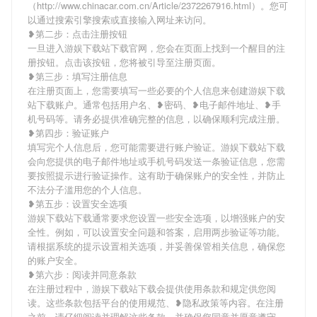
（http://www.chinacar.com.cn/Article/2372267916.html）。您可
以通过搜索引擎搜索或直接输入网址来访问。
❥第二步：点击注册按钮
一旦进入游娱下载站下载官网，您会在页面上找到一个醒目的注
册按钮。点击该按钮，您将被引导至注册页面。
❥第三步：填写注册信息
在注册页面上，您需要填写一些必要的个人信息来创建游娱下载
站下载账户。通常包括用户名、❥密码、❥电子邮件地址、❥手
机号码等。请务必提供准确完整的信息，以确保顺利完成注册。
❥第四步：验证账户
填写完个人信息后，您可能需要进行账户验证。游娱下载站下载
会向您提供的电子邮件地址或手机号码发送一条验证信息，您需
要按照提示进行验证操作。这有助于确保账户的安全性，并防止
不法分子滥用您的个人信息。
❥第五步：设置安全选项
游娱下载站下载通常要求您设置一些安全选项，以增强账户的安
全性。例如，可以设置安全问题和答案，启用两步验证等功能。
请根据系统的提示设置相关选项，并妥善保管相关信息，确保您
的账户安全。
❥第六步：阅读并同意条款
在注册过程中，游娱下载站下载会提供使用条款和规定供您阅
读。这些条款包括平台的使用规范、❥隐私政策等内容。在注册
之前，请仔细阅读并理解这些条款，并确保您同意并愿意遵守。