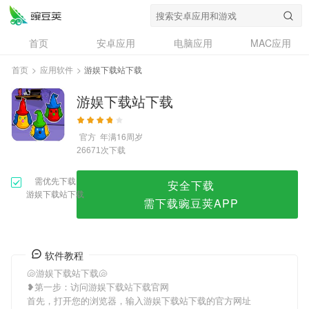
游娱下载站下载
首页
安卓应用
电脑应用
MAC应用
资讯
专题
设计奖
创意应用
首页
>
应用软件
>
游娱下载站下载
问答
游娱下载站下载
官方
年满16周岁
次下载
26671
需优先下载
安全下载
游娱下载站下载
需下载豌豆荚APP
软件教程
🐚游娱下载站下载🐚
❥第一步：访问游娱下载站下载官网
首先，打开您的浏览器，输入游娱下载站下载的官方网址