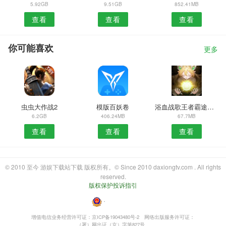
5.92GB
9.51GB
852.41MB
查看
查看
查看
你可能喜欢
更多
虫虫大作战2
模版百妖卷
浴血战歌王者霸途手游
6.2GB
406.24MB
67.7MB
查看
查看
查看
© 2010 至今 游娱下载站下载 版权所有。© Since 2010 daxiongtv.com . All rights
reserved.
版权保护投诉指引
・
增值电信业务经营许可证：京ICP备19043480号-2
网络出版服务许可证：
（署）网出证（京）字第827号