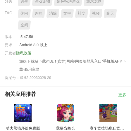
分类
逃生
游戏宠物
角色扮演游戏
游戏宠物
TAG
休闲
趣味
消除
文字
社交
视频
聊天
空间
版本
5.47.58
要求
Android 8.0 以上
开发者
隐私政策
游娱下载站下载v1.8.1(官方)网站/网页版登录入口/手机版APP下
载-商用车网
备案号：豫B2-20030028-29
相关应用推荐
更多
功夫熊猫序篇免费版
我要当酋长
赛车竞技场疯狂竞速3D