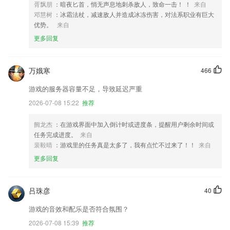
胥飘朋
：暗夜匕首，悄无声息地刺杀敌人，致命一击！ ！
来自
邓慧树
：冰霜法杖，减速敌人并造成冰冻伤害，对法系职业有巨大
优势。
来自
更多回复
万娥寒
466
游戏的服务器容量不足，导致延迟严重
2026-07-08 15:22
推荐
阙龙杰
：在游戏界面中加入倒计时或进度条，提醒用户剩余时间或
任务完成进度。
来自
裴毅晴
：游戏里的任务真是太多了，我有点忙不过来了！！
来自
更多回复
吕珠彦
40
游戏的音效和配乐是否符合氛围？
2026-07-08 15:39
推荐