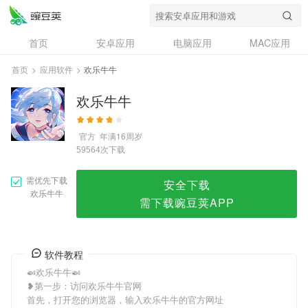
欢乐牛牛
首页
安卓应用
电脑应用
MAC应用
资讯
专题
设计奖
创意应用
首页
>
应用软件
>
欢乐牛牛
问答
欢乐牛牛
官方
年满16周岁
次下载
59564
需优先下载
安全下载
欢乐牛牛
需下载豌豆荚APP
软件教程
🍛欢乐牛牛🍛
❥第一步：访问欢乐牛牛官网
首先，打开您的浏览器，输入欢乐牛牛的官方网址