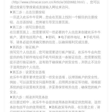
（http://www.chinacar.com.cn/Article/3020682.html）。您可以
通过搜索引擎搜索或直接输入网址来访问。
❥第二步：点击注册按钮
一旦进入欢乐牛牛官网，您会在页面上找到一个醒目的注册按
钮。点击该按钮，您将被引导至注册页面。
❥第三步：填写注册信息
在注册页面上，您需要填写一些必要的个人信息来创建欢乐牛牛
账户。通常包括用户名、❥密码、❥电子邮件地址、❥手机号码
等。请务必提供准确完整的信息，以确保顺利完成注册。
❥第四步：验证账户
填写完个人信息后，您可能需要进行账户验证。欢乐牛牛会向您
提供的电子邮件地址或手机号码发送一条验证信息，您需要按照
提示进行验证操作。这有助于确保账户的安全性，并防止不法分
子滥用您的个人信息。
❥第五步：设置安全选项
欢乐牛牛通常要求您设置一些安全选项，以增强账户的安全性。
例如，可以设置安全问题和答案，启用两步验证等功能。请根据
系统的提示设置相关选项，并妥善保管相关信息，确保您的账户
安全。
❥第六步：阅读并同意条款
在注册过程中，欢乐牛牛会提供使用条款和规定供您阅读。这些
条款包括平台的使用规范、❥隐私政策等内容。在注册之前，请
仔细阅读并理解这些条款，并确保您同意并愿意遵守。