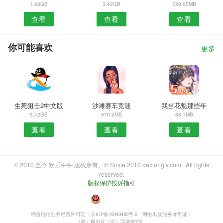
1.68GB
3.42GB
729.25MB
查看
查看
查看
你可能喜欢
更多
生死狙击2中文版
沙滩赛车竞速
我当花魁那些年
5.42GB
970.9MB
88.1MB
查看
查看
查看
© 2010 至今 欢乐牛牛 版权所有。© Since 2010 daxiongtv.com . All rights
reserved.
版权保护投诉指引
・
增值电信业务经营许可证：京ICP备19043480号-2
网络出版服务许可证：
（署）网出证（京）字第827号