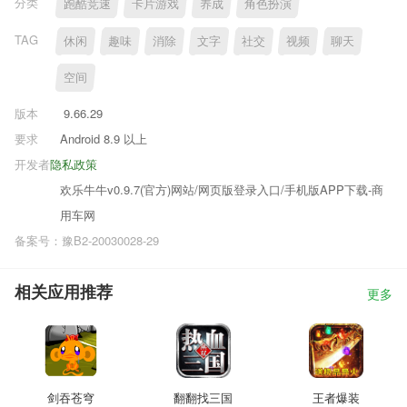
分类
跑酷竞速
卡片游戏
养成
角色扮演
TAG
休闲
趣味
消除
文字
社交
视频
聊天
空间
版本
9.66.29
要求
Android 8.9 以上
开发者
隐私政策
欢乐牛牛v0.9.7(官方)网站/网页版登录入口/手机版APP下载-商
用车网
备案号：豫B2-20030028-29
相关应用推荐
更多
剑吞苍穹
翻翻找三国
王者爆装