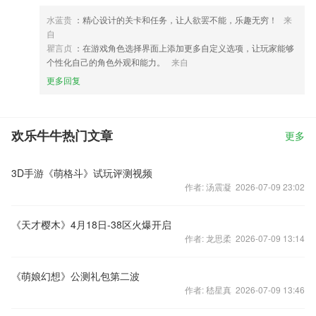
水蓝贵
：精心设计的关卡和任务，让人欲罢不能，乐趣无穷！
来
自
瞿言贞
：在游戏角色选择界面上添加更多自定义选项，让玩家能够
个性化自己的角色外观和能力。
来自
更多回复
欢乐牛牛热门文章
更多
3D手游《萌格斗》试玩评测视频
作者: 汤震凝 2026-07-09 23:02
《天才樱木》4月18日-38区火爆开启
作者: 龙思柔 2026-07-09 13:14
《萌娘幻想》公测礼包第二波
作者: 嵇星真 2026-07-09 13:46