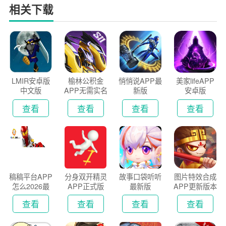
相关下载
LMIR安卓版
榆林公积金
悄悄说APP最
美家lifeAPP
中文版
APP无需实名
新版
安卓版
认证版
查看
查看
查看
查看
稿稿平台APP
分身双开精灵
故事口袋听听
图片特效合成
怎么2026最
APP正式版
最新版
APP更新版本
新版
2026
查看
查看
查看
查看