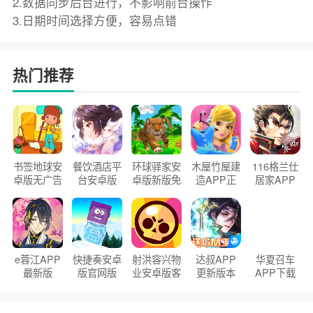
2.数据同步后台进行，不影响前台操作
3.日期时间选择方便，容易点错
热门推荐
书签地球安
餐饮酒店平
环球驿家安
木屋竹屋建
116格兰仕
卓版无广告
台安卓版
卓版新版免
造APP正
居家APP
官方正版
2026版
费下载
版2026
手机版
e蓉江APP
快捷奏安卓
射洪容兴物
达叔APP
华夏召车
最新版
版官网版
业安卓版客
更新版本
APP下载
户端
2026
安装2026