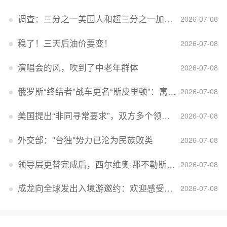
调查：三分之一美国人和超三分之一加拿大人感到经济压力
2026-07-08
稳了！三天后油价要变！
2026-07-08
演唱会的风，吹到了中老年群体
2026-07-08
俄罗斯“终结者”战车更名“斯皮里顿”：寓意强大可靠，彰显俄精神力量
2026-07-08
美国提出“非同寻常要求”，双方多个领域分歧依旧，印美贸易谈判进入“关键阶段”
2026-07-08
外交部：''台独''势力已沦为民族败类
2026-07-08
领导层更替完成后，西尔维奥·那不勒斯出任Lucid首席执行官
2026-07-08
成龙向全球发出入境游邀约：欢迎感受无滤镜的真实中国
2026-07-08