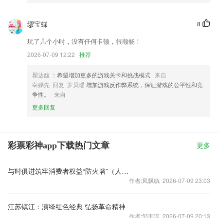
缪宝蝶
8
玩了几个小时，没有任何卡顿，很顺畅！
2026-07-09 12:22
推荐
瞿达馥
：希望增加更多的游戏关卡和挑战模式
来自
宰娣先 回复 罗贝瑶
增加游戏反作弊系统，保证游戏的公平性和竞
争性。
来自
更多回复
彩票彩神app下载热门文章
更多
与时俱进筑牢消费者权益“防火墙”（人民时评）
作者:凤飘纨 2026-07-09 23:03
江苏镇江：演绎红色经典 弘扬革命精神
作者:邹韦滢 2026-07-09 20:13