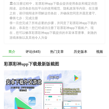
🏛在注册过程中，
彩票彩神app下载
会提供使用条款和规定供您
阅读。这些条款包括平台的使用规范、隐私政策等内容。在注册
之前，请仔细阅读并理解这些条款，并确保您同意并愿意遵守。
🔴第七步：完成注册
🉐一旦您完成了所有必要的步骤，并同意了
彩票彩神app下载
的
条款，恭喜您！您已经成功注册了彩票彩神app下载账户。现
在，您可以畅享
彩票彩神app下载
提供的丰富体育赛事、刺激的
游戏体验以及其他令人兴奋
简介
评论(645)
热门文章
历史版本
视频
彩票彩神app下载最新版截图