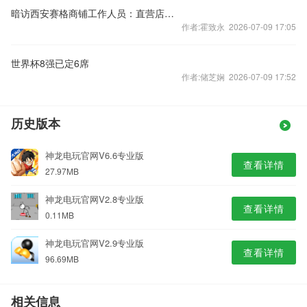
暗访西安赛格商铺工作人员：直营店无法“拆券”
作者:霍致永 2026-07-09 17:05
世界杯8强已定6席
作者:储芝娴 2026-07-09 17:52
历史版本
神龙电玩官网V6.6专业版
查看详情
27.97MB
神龙电玩官网V2.8专业版
查看详情
0.11MB
神龙电玩官网V2.9专业版
查看详情
96.69MB
相关信息