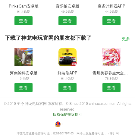
PinksCam安卓版
音乐拍安卓版
麻雀计算器APP
91.48MB
49.26MB
44.26MB
查看
查看
查看
下载了神龙电玩官网的朋友都下载了
更多
河南涂料安卓版
好装修APP
贵州美容养生大全APP
10.4MB
61.40MB
78.89MB
查看
查看
查看
© 2010 至今 神龙电玩官网 版权所有。© Since 2010 chinacar.com.cn. All rights
reserved.
版权保护投诉指引
・
增值电信业务经营许可证：京B2-201797163
网络出版服务许可证：（署）网