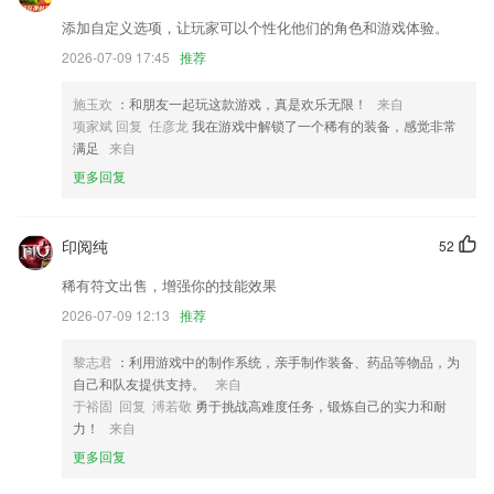
增加了24小时接单快捷设置
添加自定义选项，让玩家可以个性化他们的角色和游戏体验。
2026-07-09 17:45
推荐
地图加载更顺滑
离线上传优化
施玉欢
：和朋友一起玩这款游戏，真是欢乐无限！
来自
联系我们
项家斌 回复 任彦龙
我在游戏中解锁了一个稀有的装备，感觉非常
以上就是神龙电玩官网的介绍，如果您喜欢这款软件，您可以到应用商店
满足
来自
进行打分评论，说出您的使用经历，以帮助我们更好的对产品进行优化修
更多回复
改。
印阅纯
52
稀有符文出售，增强你的技能效果
2026-07-09 12:13
推荐
黎志君
：利用游戏中的制作系统，亲手制作装备、药品等物品，为
自己和队友提供支持。
来自
于裕固 回复 溥若敬
勇于挑战高难度任务，锻炼自己的实力和耐
力！
来自
更多回复