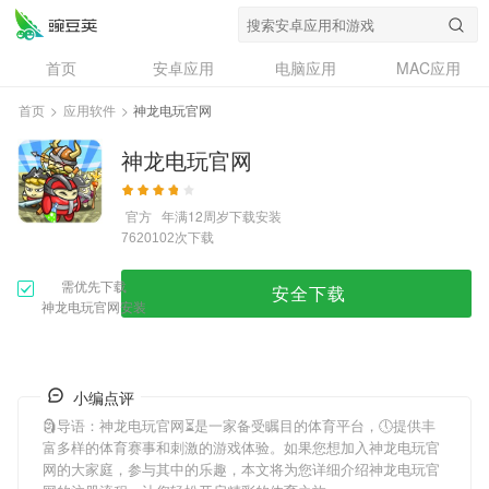
首页
安卓应用
电脑应用
MAC应用
资讯
专题
设计奖
创意应用
首页
>
应用软件
>
神龙电玩官网
问答
神龙电玩官网
官方
年满12周岁
下载安装
次下载
7620102
需优先下载
安全下载
神龙电玩官网安装
小编点评
🗿导语：
神龙电玩官网
⏳是一家备受瞩目的体育平台，🕔提供丰
富多样的体育赛事和刺激的游戏体验。如果您想加入
神龙电玩官
网
的大家庭，参与其中的乐趣，本文将为您详细介绍
神龙电玩官