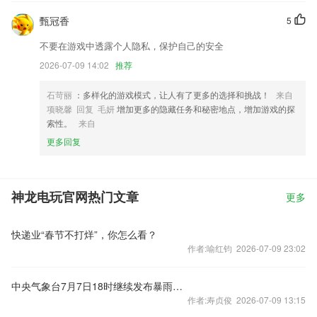
甄冠香
5
不要在游戏中透露个人隐私，保护自己的安全
2026-07-09 14:02
推荐
石苛丽
：多样化的游戏模式，让人有了更多的选择和挑战！
来自
项晓馨 回复 毛妍
增加更多的隐藏任务和秘密地点，增加游戏的探
索性。
来自
更多回复
神龙电玩官网热门文章
更多
快递业“春节不打烊”，你怎么看？
作者:喻红钧 2026-07-09 23:02
中央气象台7月7日18时继续发布暴雨橙色预警
作者:寿贞俊 2026-07-09 13:15