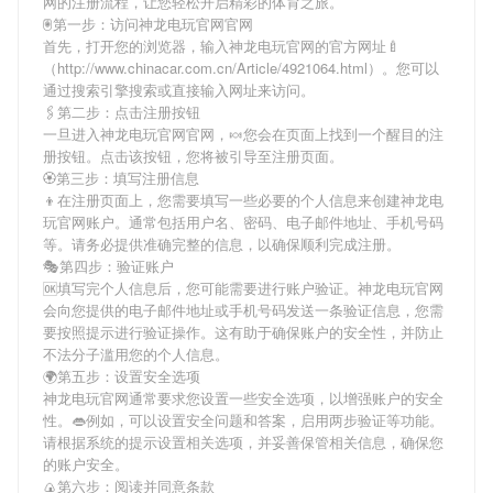
网
的注册流程，让您轻松开启精彩的体育之旅。
🖲第一步：访问神龙电玩官网官网
首先，打开您的浏览器，输入
神龙电玩官网
的官方网址🍼
（http://www.chinacar.com.cn/Article/4921064.html）。您可以
通过搜索引擎搜索或直接输入网址来访问。
🖇第二步：点击注册按钮
一旦进入
神龙电玩官网
官网，🍬您会在页面上找到一个醒目的注
册按钮。点击该按钮，您将被引导至注册页面。
🏵第三步：填写注册信息
👦在注册页面上，您需要填写一些必要的个人信息来创建
神龙电
玩官网
账户。通常包括用户名、密码、电子邮件地址、手机号码
等。请务必提供准确完整的信息，以确保顺利完成注册。
🎭第四步：验证账户
🆗填写完个人信息后，您可能需要进行账户验证。
神龙电玩官网
会向您提供的电子邮件地址或手机号码发送一条验证信息，您需
要按照提示进行验证操作。这有助于确保账户的安全性，并防止
不法分子滥用您的个人信息。
🌍第五步：设置安全选项
神龙电玩官网
通常要求您设置一些安全选项，以增强账户的安全
性。👄例如，可以设置安全问题和答案，启用两步验证等功能。
请根据系统的提示设置相关选项，并妥善保管相关信息，确保您
的账户安全。
🍙第六步：阅读并同意条款