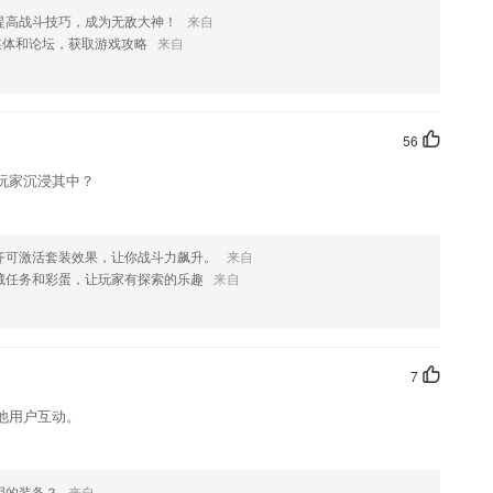
能
提高战斗技巧，成为无敌大神！
来自
媒体和论坛，获取游戏攻略
来自
介绍，如果您喜欢这款软件，您可以到应用商店进行打分评论，说出您的使
化修改。
56
玩家沉浸其中？
齐可激活套装效果，让你战斗力飙升。
来自
藏任务和彩蛋，让玩家有探索的乐趣
来自
7
他用户互动。
用的装备？
来自