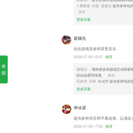
1.樊紫睿 回复 裴春达
提供多样化
6,名师押题,全真模考
来自
Kaiyun下载安装最新版本软
更多回复
1.收录医考全科题库，紧随考点大纲，
2.学习英语的路并不枯燥，并不艰辛
翟娥先
3.支持在线上缓存听课，离线缓存，让你
优化游戏音效和背景音乐
4.一次创建，多次使用，听写记录支持多
2026-07-09 15:47
推荐
5.动画短片包括课文重点内容，体验式学
举
雍雅芬
：增加更多的游戏互动和影
报
6.300道健康食谱，让您身体越吃越健
的自由度和深度。
来自
丰富的教程。
纪枝华 回复 喻健辉
提供多样化的
Kaiyun下载安装最新版本更新
更多回复
增加回帖分享发帖奖励
首页新增新手教学视频，轻松 GET 视频
寿珍梁
修复跳转其他app
提供多种语言和字幕选项，以满足
优化体验及速度
2026-07-09 17:56
推荐