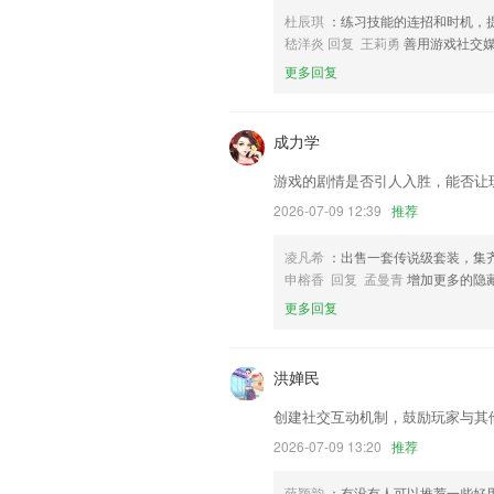
优化产品体验，新增词条审核结果push功
杜辰琪
：练习技能的连招和时机，
修复了部分文件无法解析的问题
嵇洋炎 回复 王莉勇
善用游戏社交
联系我们
更多回复
以上就是Kaiyun下载安装最新版本的
用经历，以帮助我们更好的对产品进行优
成力学
游戏的剧情是否引人入胜，能否让
2026-07-09 12:39
推荐
凌凡希
：出售一套传说级套装，集
申榕香 回复 孟曼青
增加更多的隐
更多回复
洪婵民
创建社交互动机制，鼓励玩家与其
2026-07-09 13:20
推荐
薛颖韵
：有没有人可以推荐一些好