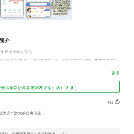
载简介
,新用户还送新人礼包.
9年度最受欢迎的奇迹系列魔幻RPG手游，全新的玄幻MMO大世界任由你探
控，你可以自由选择装备搭配，快速提升角色的实力，海量活动和副本自
系统让你组队战斗，全新的魔幻故事情节等你来书写，喜欢的玩家快来
更多
件特色
下载安装最新版本参与网友评论互动 ( 18 条 )
的医生；
482
这里学习一点知识。
成为这个游戏的顶尖玩家！
阵营，表明了你的态度；
伤》《橙红年代》《斗破苍穹》《天盛长歌》
就系统，给予玩家更多的目标和动力。
来自