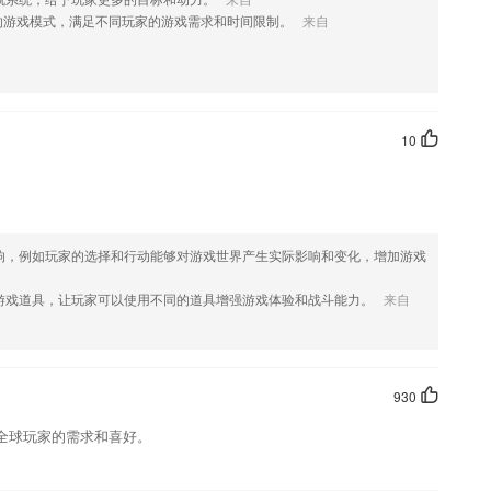
的游戏模式，满足不同玩家的游戏需求和时间限制。
来自
件优势
集合历年考题，题题详细解析，手机交互式练习带你身临其境。
10
随时想看就看；
次复习，反复记忆。
习方能加深印象。
响，例如玩家的选择和行动能够对游戏世界产生实际影响和变化，增加游戏
康；太极、广场舞、运动养生讲座，给爱好运动健身的中老年人提供了最
游戏道具，让玩家可以使用不同的道具增强游戏体验和战斗能力。
来自
了什么?
爆款小秘籍
930
全球玩家的需求和喜好。