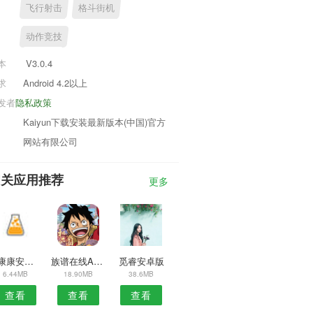
飞行射击
格斗街机
动作竞技
本
V3.0.4
求
Android 4.2以上
发者
隐私政策
Kaiyun下载安装最新版本(中国)官方
网站有限公司
相关应用推荐
更多
集康康安卓版
族谱在线APP
觅睿安卓版
6.44MB
18.90MB
38.6MB
查看
查看
查看