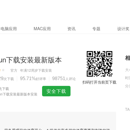
电脑应用
MAC应用
资讯
专题
设计奖
iyun下载安装最新版本
大
官方
年满12周岁
下载安装
时
29
次下载
95.71%
好评率
98751
人评论
扫码打开当前页下载
分
先下载
安全下载
iyun下载安装最新版本安装
T