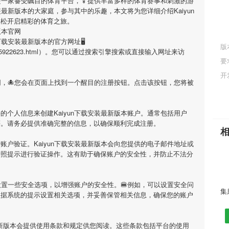
是一家备受瞩目的体育平台，🍢提供丰富多样的体育赛事和刺激的游
安装最新版本
的大家庭，参与其中的乐趣，本文将为您详细介绍
Kaiyun
轻松开启精彩的体育之旅。
版本官网
un下载安装最新版本
的官方网址🖥
版
n/Article/5922623.html）。您可以通过搜索引擎搜索或直接输入网址来访
要
开
网，🐙您会在页面上找到一个醒目的注册按钮。点击该按钮，您将被
要的个人信息来创建
Kaiyun下载安装最新版本
账户。通常包括用户
等。请务必提供准确完整的信息，以确保顺利完成注册。
行账户验证。
Kaiyun下载安装最新版本
会向您提供的电子邮件地址或
按照提示进行验证操作。这有助于确保账户的安全性，并防止不法分
置一些安全选项，以增强账户的安全性。🍔例如，可以设置安全问
根据系统的提示设置相关选项，并妥善保管相关信息，确保您的账户
最新版本
会提供使用条款和规定供您阅读。这些条款包括平台的使用