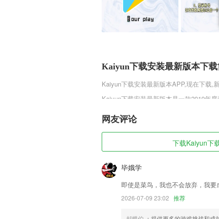
Kaiyun下载安装最新版本下
Kaiyun下载安装最新版本
APP,现在下载
Kaiyun下载安装最新版本是一款201
索和战斗，时尚个性的DIY造型由你掌
由选择参加，更有好友、师徒等多种社交
网友评论
趣趣手游网下载吧。
Kaiyun下载安装最新版本软
下载Kaiyun
1,推荐权威医生，只推荐副主任级别以上
毕娥学
2,孩子每天都可以利用自己的空余时间来
即使是菜鸟，我也不会放弃，我要
3,包含了json编辑器与批量命令生成器;
2026-07-09 23:02
推荐
4,选择主队：选择了你的主队，找到你的
5,影视原著：《凉生，我们可不可以不忧
郝蝶伯
：提供更多的游戏挑战和成