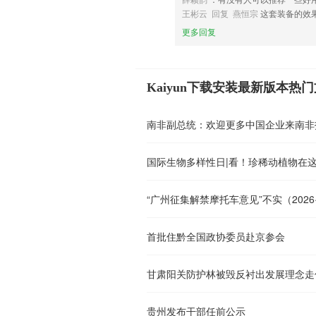
王彬云 回复 燕恒宗
这套装备的效
更多回复
Kaiyun下载安装最新版本热
南非副总统：欢迎更多中国企业来南非
国际生物多样性日|看！珍稀动植物在这
“广州征集解禁摩托车意见”不实（2026·0
首批住黔全国政协委员赴京参会
甘肃阳关防护林被毁反衬出发展理念走
贵州发布干部任前公示