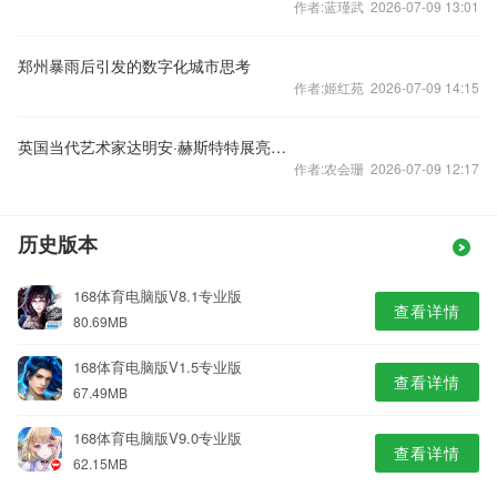
作者:蓝瑾武 2026-07-09 13:01
郑州暴雨后引发的数字化城市思考
作者:姬红苑 2026-07-09 14:15
英国当代艺术家达明安·赫斯特特展亮相进博会
作者:农会珊 2026-07-09 12:17
历史版本
168体育电脑版V8.1专业版
查看详情
80.69MB
168体育电脑版V1.5专业版
查看详情
67.49MB
168体育电脑版V9.0专业版
查看详情
62.15MB