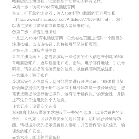
电脑版
的注册流程，让您轻松开启精彩的体育之旅。
🦂第一步：访问168体育电脑版官网
首先，打开您的浏览器，输入
168体育电脑版
的官方网址🌓
（http://www.chinacar.com.cn/Article/677755949.html）。您可
以通过搜索引擎搜索或直接输入网址来访问。
🍟第二步：点击注册按钮
一旦进入
168体育电脑版
官网，🕘您会在页面上找到一个醒目的
注册按钮。点击该按钮，您将被引导至注册页面。
🦐第三步：填写注册信息
🏺在注册页面上，您需要填写一些必要的个人信息来创建
168体
育电脑版
账户。通常包括用户名、密码、电子邮件地址、手机号
码等。请务必提供准确完整的信息，以确保顺利完成注册。
👀第四步：验证账户
🥭填写完个人信息后，您可能需要进行账户验证。
168体育电脑
版
会向您提供的电子邮件地址或手机号码发送一条验证信息，您
需要按照提示进行验证操作。这有助于确保账户的安全性，并防
止不法分子滥用您的个人信息。
👴第五步：设置安全选项
168体育电脑版
通常要求您设置一些安全选项，以增强账户的安
全性。🏺例如，可以设置安全问题和答案，启用两步验证等功
能。请根据系统的提示设置相关选项，并妥善保管相关信息，确
保您的账户安全。
🥗第六步：阅读并同意条款