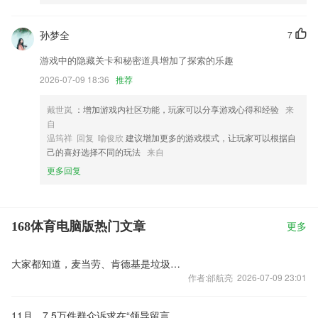
孙梦全
7
游戏中的隐藏关卡和秘密道具增加了探索的乐趣
2026-07-09 18:36
推荐
戴世岚
：增加游戏内社区功能，玩家可以分享游戏心得和经验
来
自
温筠祥 回复 喻俊欣
建议增加更多的游戏模式，让玩家可以根据自
己的喜好选择不同的玩法
来自
更多回复
168体育电脑版热门文章
更多
大家都知道，麦当劳、肯德基是垃圾食品，为什么还是那么多人去吃？
作者:邰航亮 2026-07-09 23:01
11月，7.5万件群众诉求在“领导留言板”上获回复