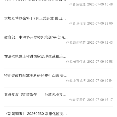
作者:应馥蕊 2026-07-09 15:48
大埃及博物馆将于7月正式开放 展出超10万件文物
作者:卓行瑾 2026-07-09 23:00
教育部、中消协开展校外培训“平安消费”专项行动
作者:尉迟轮芬 2026-07-09 12:43
在法治轨道上推进国家治理体系和治理能力现代化
作者:长孙伟逸 2026-07-09 16:58
特朗普政府削减美科研经费引众怒 美16州提起诉讼
作者:上官妮博 2026-07-09 19:54
龙舟竞渡 “粽”情端午——台湾各地共庆传统佳节
作者:郑莉竹 2026-07-09 16:17
《新闻调查》 20260530 常态化监测帮扶的于都实践