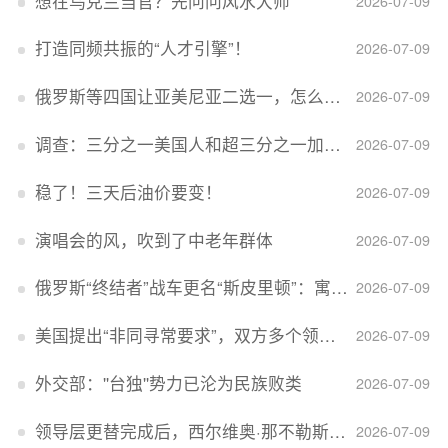
想在乌克兰当官？先问问风水大师
2026-07-09
打造同频共振的“人才引擎”！
2026-07-09
俄罗斯等四国让亚美尼亚二选一，怎么回事？
2026-07-09
调查：三分之一美国人和超三分之一加拿大人感到经济压力
2026-07-09
稳了！三天后油价要变！
2026-07-09
演唱会的风，吹到了中老年群体
2026-07-09
俄罗斯“终结者”战车更名“斯皮里顿”：寓意强大可靠，彰显俄精神力量
2026-07-09
美国提出“非同寻常要求”，双方多个领域分歧依旧，印美贸易谈判进入“关键阶段”
2026-07-09
外交部：''台独''势力已沦为民族败类
2026-07-09
领导层更替完成后，西尔维奥·那不勒斯出任Lucid首席执行官
2026-07-09