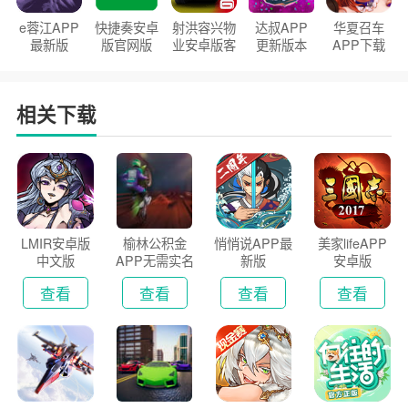
e蓉江APP
快捷奏安卓
射洪容兴物
达叔APP
华夏召车
最新版
版官网版
业安卓版客
更新版本
APP下载
户端
2026
安装2026
相关下载
LMIR安卓版
榆林公积金
悄悄说APP最
美家lifeAPP
中文版
APP无需实名
新版
安卓版
认证版
查看
查看
查看
查看