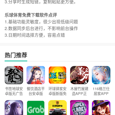
3.分享时生成短链，复制粘贴更方便。
乐球体育免费下载软件点评
1.基础功能灵敏度，很少出现低级问题
2.数据同步后台进行，不影响前台操作
3.日期时间选择方便，容易点错
热门推荐
书签地球安
餐饮酒店平
环球驿家安
木屋竹屋建
116格兰仕
卓版无广告
台安卓版
卓版新版免
造APP正
居家APP
官方正版
2026版
费下载
版2026
手机版