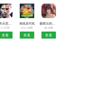
罗布乐思腾讯版
画线老司机
极限法则机械觉醒
0.70GB
872.19MB
88.3MB
查看
查看
查看