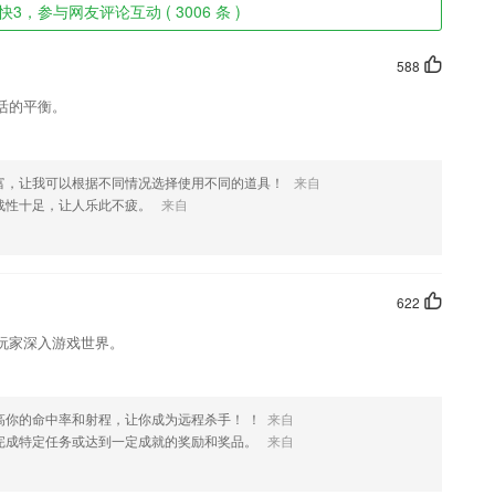
3，参与网友评论互动 ( 3006 条 )
588
活的平衡。
富，让我可以根据不同情况选择使用不同的道具！
来自
战性十足，让人乐此不疲。
来自
622
玩家深入游戏世界。
高你的命中率和射程，让你成为远程杀手！ ！
来自
完成特定任务或达到一定成就的奖励和奖品。
来自