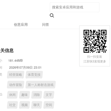
创意应用
问答
相关信息
扫一扫安装
小
181.44MB
江苏快3发现更多
间
2026年07月09日 23:01
类
经营策略
体育竞技
动作冒险
第一人称射击游戏
AG
休闲
趣味
消除
文字
社交
视频
聊天
空间