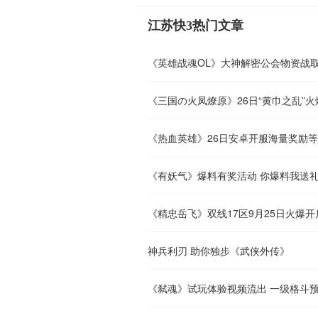
江苏快3热门文章
《英雄战魂OL》大神解密公会物资战
《三国の火凤燎原》26日“黄巾之乱”
《热血英雄》26日安卓开服海量奖励
《有妖气》爆料有奖活动 你爆料我送
《精忠岳飞》双线17区9月25日火爆开
神兵利刃 助你独步《武侠外传》
《弑魂》试玩体验视频流出 一级格斗