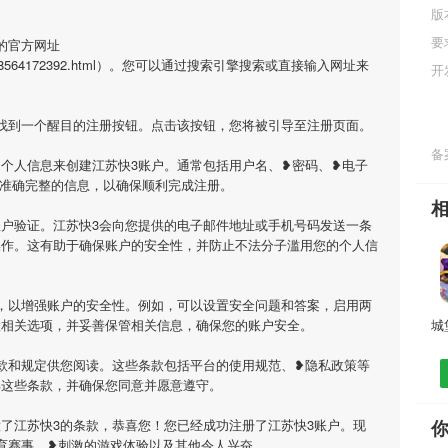
版
要
的官方网址
n/Article/8564172392.html）。您可以通过搜索引擎搜索或直接输入网址来
开
找到一个醒目的注册按钮。点击该按钮，您将被引导至注册页面。
备案
个人信息来创建江苏快3账户。通常包括用户名、❥密码、❥电子
供准确完整的信息，以确保顺利完成注册。
户验证。江苏快3会向您提供的电子邮件地址或手机号码发送一条
操作。这有助于确保账户的安全性，并防止不法分子滥用您的个人信
，以增强账户的安全性。例如，可以设置安全问题和答案，启用两
置相关选项，并妥善保管相关信息，确保您的账户安全。
款和规定供您阅读。这些条款包括平台的使用规范、❥隐私政策等
解这些条款，并确保您同意并愿意遵守。
了江苏快3的条款，恭喜您！您已经成功注册了江苏快3账户。现
育赛事、❥刺激的游戏体验以及其他令人兴奋。