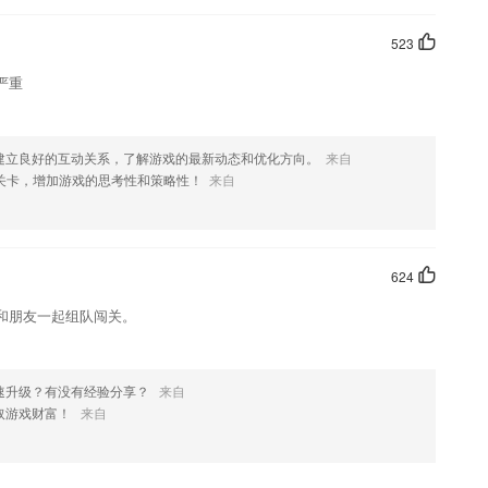
523
严重
建立良好的互动关系，了解游戏的最新动态和优化方向。
来自
解谜关卡，增加游戏的思考性和策略性！
来自
624
和朋友一起组队闯关。
速升级？有没有经验分享？
来自
取游戏财富！
来自