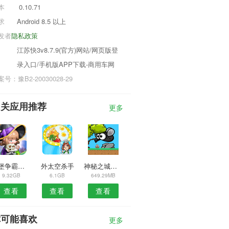
本
0.10.71
求
Android 8.5 以上
发者
隐私政策
江苏快3v8.7.9(官方)网站/网页版登
录入口/手机版APP下载-商用车网
号：豫B2-20030028-29
相关应用推荐
更多
城堡争霸免费版
外太空杀手
神秘之城暗影迷踪
9.32GB
6.1GB
649.29MB
查看
查看
查看
你可能喜欢
更多