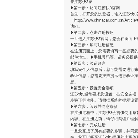
🍨江苏快3🍨
❥第一步：访问江苏快3官网
首先，打开您的浏览器，输入江苏快3
（http://www.chinacar.com.c
访问。
❥第二步：点击注册按钮
一旦进入江苏快3官网，您会在页面上
❥第三步：填写注册信息
在注册页面上，您需要填写一些必要的
邮件地址、❥手机号码等。请务必提
❥第四步：验证账户
填写完个人信息后，您可能需要进行账
验证信息，您需要按照提示进行验证
息。
❥第五步：设置安全选项
江苏快3通常要求您设置一些安全选项
步验证等功能。请根据系统的提示设
❥第六步：阅读并同意条款
在注册过程中，江苏快3会提供使用条
内容。在注册之前，请仔细阅读并理
❥第七步：完成注册
一旦您完成了所有必要的步骤，并同意
在，您可以畅享江苏快3提供的丰富体