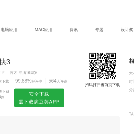
电脑应用
MAC应用
资讯
专题
设计奖
快3
官方
年满16周岁
大
次下载
99.88%
好评率
564
人评论
时
扫码打开当前页下载
分
先下载
安全下载
快3
需下载豌豆荚APP
T