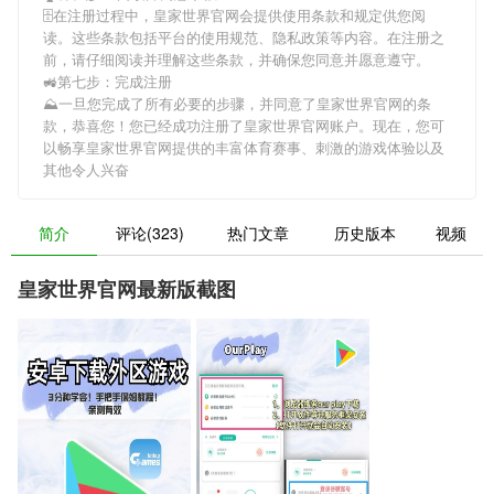
🗄在注册过程中，
皇家世界官网
会提供使用条款和规定供您阅
读。这些条款包括平台的使用规范、隐私政策等内容。在注册之
前，请仔细阅读并理解这些条款，并确保您同意并愿意遵守。
🚜第七步：完成注册
⛰一旦您完成了所有必要的步骤，并同意了
皇家世界官网
的条
款，恭喜您！您已经成功注册了皇家世界官网账户。现在，您可
以畅享
皇家世界官网
提供的丰富体育赛事、刺激的游戏体验以及
其他令人兴奋
简介
评论(323)
热门文章
历史版本
视频
皇家世界官网最新版截图