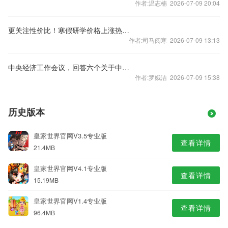
作者:温志楠 2026-07-09 20:04
更关注性价比！寒假研学价格上涨热度下降
作者:司马阅寒 2026-07-09 13:13
中央经济工作会议，回答六个关于中国经济的重要问题
作者:罗娥洁 2026-07-09 15:38
历史版本
皇家世界官网V3.5专业版
查看详情
21.4MB
皇家世界官网V4.1专业版
查看详情
15.19MB
皇家世界官网V1.4专业版
查看详情
96.4MB