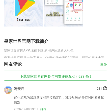
皇家世界官网下载简介
皇家世界官网
APP,现在下载,新用户还送新人礼包.
皇家世界官网是一款高度自由的魔幻传奇类RPG手游。邪恶的魔龙大军
正在肆意践踏我们的大陆，为了保护我们共同的美好家园，玩家将化身成
网友评论
更多
为具有魔族血统的魔族勇士，号召无数传奇兄弟重聚沙城，一起展开精彩
刺激的冒险，猎杀魔兽BOSS获取装备，收服强大英雄作为同伴，再创传
下载皇家世界官网参与网友评论互动 ( 829 条 )
奇霸业!
皇家世界官网软件特色
冯安启
281
1,智能客户分享引流，实现客户裂变式增长。
优化游戏的加载速度和连接稳定性，减少玩家的等待时间和断线
2,在2265用户个人导航及其他应用(搜美食，酒店，看新闻）等等，使用
情况
过程中均可与相关的个人和群聊天。可广泛应用于个人导航与人沟通，多
2026-07-09 23:01
推荐