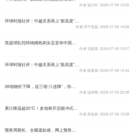
作者:寇行钧 2026-07-09 13:25
环球时报社评：中越关系再上“新高度”令人期待
作者:淳于香荔 2026-07-09 14:28
英超球队托特纳姆热刺女足宣布中国球员王霜加盟
作者:毛群燕 2026-07-09 19:37
环球时报社评：中越关系再上“新高度”令人期待
作者:程凝旭 2026-07-09 15:43
26地物价下降，这三地“八连降”，你家呢？
作者:连婷顺 2026-07-09 22:38
累计降温超20℃！多地将开启俯冲式降温
作者:茅岚娇 2026-07-09 15:58
预售周期长、全额退款难，网上预售票套路埋得深