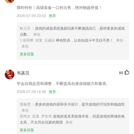
了解身边的幼升小、小升初相关升学择校政策消息，良好的交流氛围，高
限时特价！高级装备一口价出售，绝对物超所值！
质量的教育社区和牛娃家长一起做好父母。
2026-07-09 23:02
推荐
2,聚餐等人查询好友位置
3,【阅读功能】优秀阅读体验,护眼模式、仿真等多翻页效果、文字大小
耿义宗
：游戏的成就系统激励玩家不断挑战自己，获得更多的成就
调节、变换阅读背景、阅读亮度调整、锁屏时间变换、批量下载、进度跳
点数。
来自
转、目录书签、报错功能
1.张荷桦 回复 元威会
稀有防具，让你在战斗中无往不胜！
来自
来自
4,这里拥有非常全面的诗词库内容，学生就能在线快速复习了。
更多回复
5,极简风格界面，界面清爽简洁，享受舒适阅读体验；
6,携带更方便——手机版程序弥补了PC版程序不宜随身携带的不足，使
随身携带成为可能；
韦菡贝
86
平安彩票新版下载安装官网软件优势
学会自我反思和调整，不断提高自身游戏能力和素质。
1.专升本课程覆盖20个省份，分公共课和专业课。
2026-07-09 16:36
推荐
2.◆会员数据更直接，包括会员基本信息、购物信息以及标签，消费者画
黄薇璧
：更多的游戏内容和关卡设计，提升游戏的可玩性和挑战性
像清晰，不怕遗忘；
来自
3.介绍了中华民族的诞生、中国古代史各朝代的大事件、中国近代史的大
昌鸣文 回复 罗壮玲
游戏的道具系统很丰富，但是游戏的商城价格
事件，丰富的内容让您了解中国的历史变迁。
太高，不太符合玩家的期望
来自
更多回复
4.可以查看2265课程表、成绩信息等等，都是非常的便捷的哦！很全面。