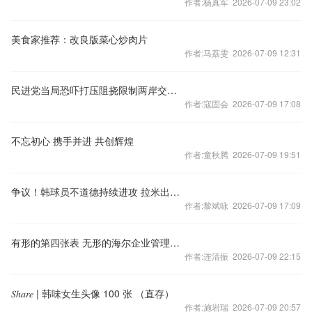
作者:杨真军 2026-07-09 23:02
美食家推荐：改良版菜心炒肉片
作者:马荔雯 2026-07-09 12:31
民进党当局恐吓打压阻挠限制两岸交流交往，注定失败
作者:寇固会 2026-07-09 17:08
不忘初心 携手并进 共创辉煌
作者:童秋腾 2026-07-09 19:51
争议！韩球员不道德持续进攻 拉米出头染红(gif)
作者:黎斌咏 2026-07-09 17:09
有形的第四张表 无形的海尔企业管理创新
作者:连清振 2026-07-09 22:15
𝑆ℎ𝑎𝑟𝑒 | 韩味女生头像 100 张 （直存）
作者:施岩瑞 2026-07-09 20:57