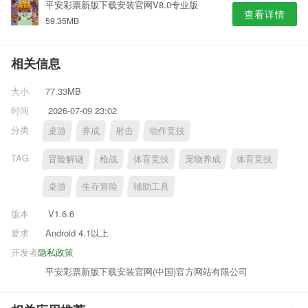
平安彩票新版下载安装官网V8.0专业版
查看详情
59.35MB
相关信息
大小
77.33MB
时间
2026-07-09 23:02
分类
桌游
养成
射击
动作竞技
TAG
冒险解谜
枪战
体育竞技
宠物养成
体育竞技
桌游
生存冒险
辅助工具
版本
V1.6.6
要求
Android 4.1以上
开发者
隐私政策
平安彩票新版下载安装官网(中国)官方网站有限公司