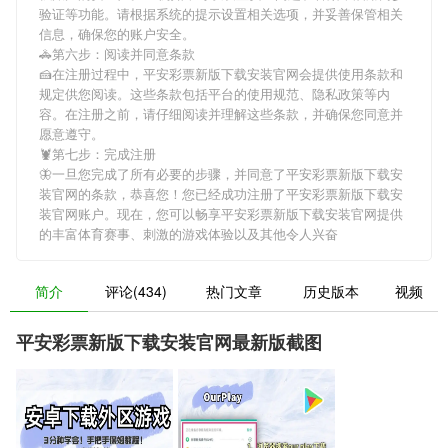
验证等功能。请根据系统的提示设置相关选项，并妥善保管相关
信息，确保您的账户安全。
🚓第六步：阅读并同意条款
🍰在注册过程中，
平安彩票新版下载安装官网
会提供使用条款和
规定供您阅读。这些条款包括平台的使用规范、隐私政策等内
容。在注册之前，请仔细阅读并理解这些条款，并确保您同意并
愿意遵守。
🦞第七步：完成注册
🦋一旦您完成了所有必要的步骤，并同意了
平安彩票新版下载安
装官网
的条款，恭喜您！您已经成功注册了平安彩票新版下载安
装官网账户。现在，您可以畅享
平安彩票新版下载安装官网
提供
的丰富体育赛事、刺激的游戏体验以及其他令人兴奋
简介
评论(434)
热门文章
历史版本
视频
平安彩票新版下载安装官网最新版截图