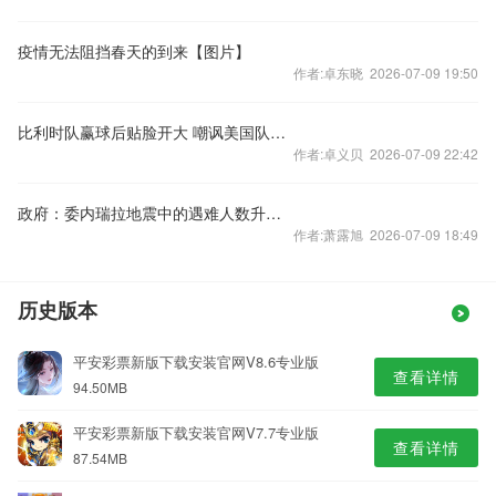
疫情无法阻挡春天的到来【图片】
作者:卓东晓 2026-07-09 19:50
比利时队赢球后贴脸开大 嘲讽美国队：来“推翻试试”
作者:卓义贝 2026-07-09 22:42
政府：委内瑞拉地震中的遇难人数升至3685人
作者:萧露旭 2026-07-09 18:49
历史版本
平安彩票新版下载安装官网V8.6专业版
查看详情
94.50MB
平安彩票新版下载安装官网V7.7专业版
查看详情
87.54MB