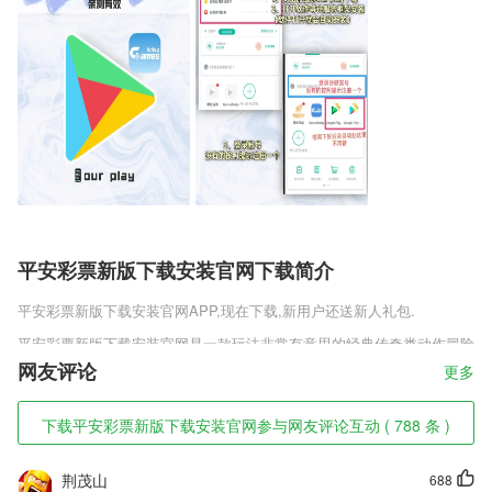
平安彩票新版下载安装官网下载简介
平安彩票新版下载安装官网
APP,现在下载,新用户还送新人礼包.
平安彩票新版下载安装官网是一款玩法非常有意思的经典传奇类动作冒险
手游，玩家在这款游戏中是可以获取很多的资源，拥有这些资源就可以获
网友评论
更多
取大量的资源，拥有这些资源就可以快速的进行提升战力值，毕竟大家都
是为了获取资源才来体验这些玩法的。
下载平安彩票新版下载安装官网参与网友评论互动 ( 788 条 )
平安彩票新版下载安装官网软件特色
荆茂山
688
1,推荐周边的家长圈子和周边的家长一起互动交流，分享教育心得体会。