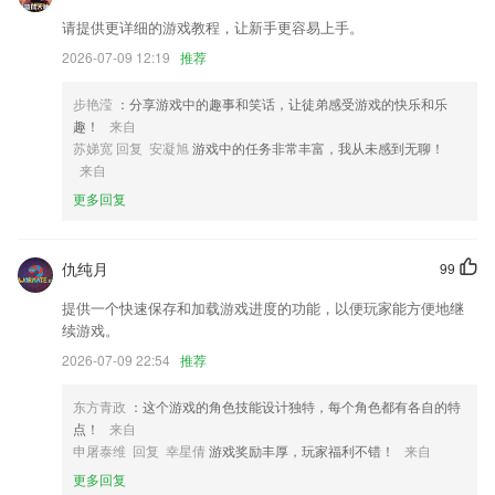
请提供更详细的游戏教程，让新手更容易上手。
新增住房和城乡建设部令约170条
2026-07-09 12:19
推荐
去除一些过期的方法和引用；
【新增】长按自动化更多按钮，可以直接编辑；
步艳滢
：分享游戏中的趣事和笑话，让徒弟感受游戏的快乐和乐
趣！
来自
更新电子证照功能；
苏娣宽 回复 安凝旭
游戏中的任务非常丰富，我从未感到无聊！
新增思拓力R3全站仪展讯RTK型号
来自
更多回复
国内卓越语音合成技术，磁性帅哥，英语老师，傲娇小姨等高品质声音，
任你挑选
联系我们
仇纯月
99
以上就是彩票12app手机版的介绍，如果您喜欢这款软件，您可以到应用
商店进行打分评论，说出您的使用经历，以帮助我们更好的对产品进行优
提供一个快速保存和加载游戏进度的功能，以便玩家能方便地继
化修改。
续游戏。
2026-07-09 22:54
推荐
东方青政
：这个游戏的角色技能设计独特，每个角色都有各自的特
点！
来自
申屠泰维 回复 幸星倩
游戏奖励丰厚，玩家福利不错！
来自
更多回复