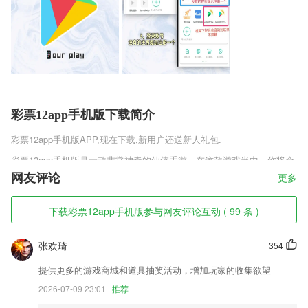
彩票12app手机版下载简介
彩票12app手机版
APP,现在下载,新用户还送新人礼包.
彩票12app手机版是一款非常神奇的仙侠手游，在这款游戏当中，你将会
扮演江湖中一个比较大的门派的弟子，这个门派的任务基本就是根据神奇
网友评论
更多
的青云令来找到仙侠世界中的各种人，而你一开始要完成一些比较简单的
寻人任务，然后逐渐被卷入仙侠世界的危机之中。
下载彩票12app手机版参与网友评论互动 ( 99 条 )
彩票12app手机版软件特色
张欢琦
354
1,[关键字检索]支持用关键字搜索自己的目标客户范围,搜索结果,瞬间直
达,在海量精准数据中找寻所属客户
提供更多的游戏商城和道具抽奖活动，增加玩家的收集欲望
2,平台有专业的客服人员为您服务。任何问题都可以咨询。
2026-07-09 23:01
推荐
3,【舒适体验】