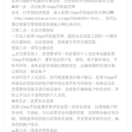
彩票12app手机版
的注册流程，让您轻松开启精彩的体育之旅。
🚘第一步：访问彩票12app手机版官网
首先，打开您的浏览器，输入
彩票12app手机版
的官方网址🚒
（http://www.chinacar.com.cn/app/030463541.html）。您可以
通过搜索引擎搜索或直接输入网址来访问。
🕓第二步：点击注册按钮
一旦进入
彩票12app手机版
官网，🈹您会在页面上找到一个醒目
的注册按钮。点击该按钮，您将被引导至注册页面。
🈺第三步：填写注册信息
🛷在注册页面上，您需要填写一些必要的个人信息来创建
彩票
12app手机版
账户。通常包括用户名、密码、电子邮件地址、手
机号码等。请务必提供准确完整的信息，以确保顺利完成注册。
🕥第四步：验证账户
🥧填写完个人信息后，您可能需要进行账户验证。
彩票12app手
机版
会向您提供的电子邮件地址或手机号码发送一条验证信息，
您需要按照提示进行验证操作。这有助于确保账户的安全性，并
防止不法分子滥用您的个人信息。
🚘第五步：设置安全选项
彩票12app手机版
通常要求您设置一些安全选项，以增强账户的
安全性。🍑例如，可以设置安全问题和答案，启用两步验证等功
能。请根据系统的提示设置相关选项，并妥善保管相关信息，确
保您的账户安全。
🌯第六步：阅读并同意条款