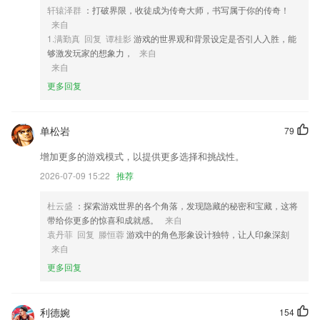
轩辕泽群
：打破界限，收徒成为传奇大师，书写属于你的传奇！
4,小班班型设计，课堂气氛活跃，满足了学生共同学习，让每一个学生得
来自
到充分关注。
1.满勤真 回复 谭桂影
游戏的世界观和背景设定是否引人入胜，能
5,能够在平台上对用户的账单进行编辑,将账单的详细情况进行详细的记
够激发玩家的想象力，
来自
录;
来自
6,企宣文件：上传PDF、ppt等宣传文件后，可在线分享，并可了解客户
更多回复
访问轨迹；
彩票12app手机版软件优势
单松岩
79
1.·在进行课程学习的过程中，用户还可以自由的进行回放和反复练习
增加更多的游戏模式，以提供更多选择和挑战性。
2.·为孩子提供了大量的优质辅导功能，帮助孩子进一步加强自己的知识
2026-07-09 15:22
推荐
3.覆盖广：囊括小学、初中、高中数学、英语、语文、物理、化学、生
物、历史、政治、地理等各科作业、练习题、试卷，疑难题目通通帮你搞
杜云盛
：探索游戏世界的各个角落，发现隐藏的秘密和宝藏，这将
定
带给你更多的惊喜和成就感。
来自
袁丹菲 回复 滕恒蓉
游戏中的角色形象设计独特，让人印象深刻
4.能很好的考验大家的动脑能力，也能很好的锻炼大家的逻辑思维能力，
来自
题目很多；
更多回复
5.该应用为用户提供了全部的汉字课本资源和内容；
6.2265用户可以随意的在线学习，学习方式灵活；
利德婉
154
彩票12app手机版更新了什么?