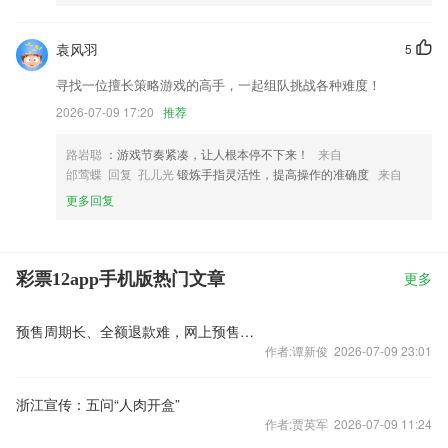
袁风羽
5
寻找一位擅长策略游戏的高手，一起组队挑战各种难度！
2026-07-09 17:20
推荐
路岩聪
：游戏节奏紧凑，让人根本停不下来！
来自
邰莺蝶 回复 孔儿光
锻炼手指灵活性，提高操作的准确度
来自
更多回复
彩票12app手机版热门文章
更多
预售周期长、全额退款难，网上预售票套路埋得深
作者:谭新俊 2026-07-09 23:01
浙江宣传：五问“人肉开盒”
作者:贾英军 2026-07-09 11:24