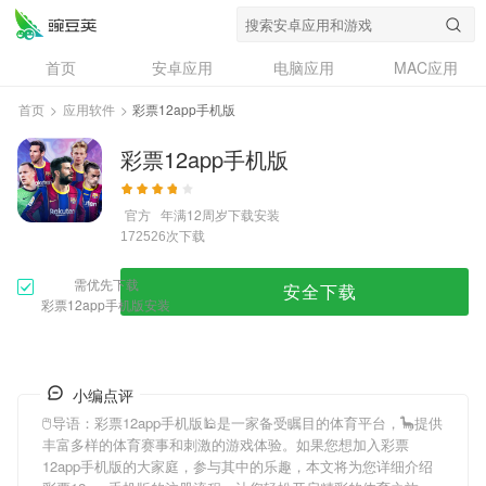
首页
安卓应用
电脑应用
MAC应用
资讯
专题
设计奖
创意应用
首页
>
应用软件
>
彩票12app手机版
问答
彩票12app手机版
官方
年满12周岁
下载安装
次下载
172526
需优先下载
安全下载
彩票12app手机版安装
小编点评
🖱导语：
彩票12app手机版
🕌是一家备受瞩目的体育平台，🦕提供
丰富多样的体育赛事和刺激的游戏体验。如果您想加入
彩票
12app手机版
的大家庭，参与其中的乐趣，本文将为您详细介绍