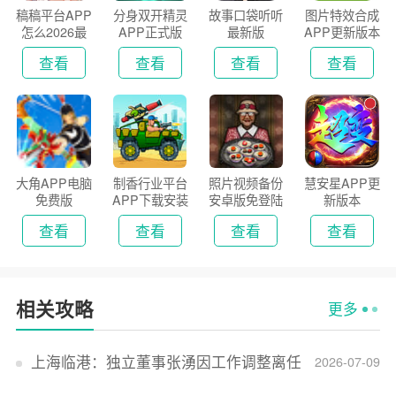
稿稿平台APP
分身双开精灵
故事口袋听听
图片特效合成
怎么2026最
APP正式版
最新版
APP更新版本
新版
2026
查看
查看
查看
查看
大角APP电脑
制香行业平台
照片视频备份
慧安星APP更
免费版
APP下载安装
安卓版免登陆
新版本
2026
版
查看
查看
查看
查看
相关攻略
更多
上海临港：独立董事张湧因工作调整离任
2026-07-09