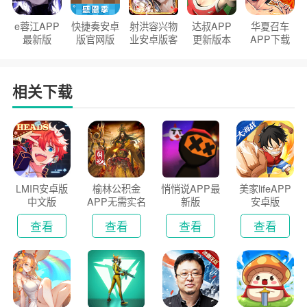
e蓉江APP
快捷奏安卓
射洪容兴物
达叔APP
华夏召车
最新版
版官网版
业安卓版客
更新版本
APP下载
户端
2026
安装2026
相关下载
LMIR安卓版
榆林公积金
悄悄说APP最
美家lifeAPP
中文版
APP无需实名
新版
安卓版
认证版
查看
查看
查看
查看