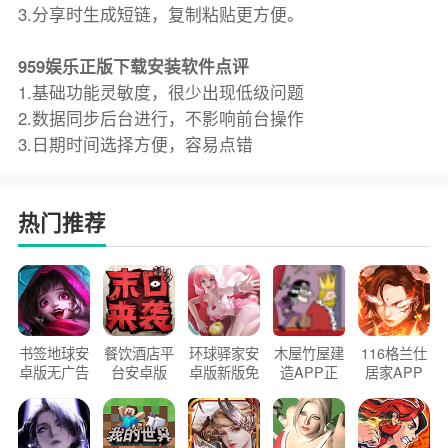
3.分享时生成短链，复制粘贴更方便。
959娱乐正版下载安装软件点评
1.基础功能灵敏度，很少出现低级问题
2.数据同步后台进行，不影响前台操作
3.日期时间选择方便，容易点错
热门推荐
书签地球安
餐饮酒店平
环球驿家安
木屋竹屋建
116格兰仕
卓版无广告
台安卓版
卓版新版免
造APP正
居家APP
官方正版
2026版
费下载
版2026
手机版