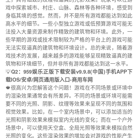
戏中探索城市、村庄、山脉、森林等各种环境，感受到
身临其境的感觉。然而，并不是所有游戏都能达到如此
高水平的细节。一些小型独立游戏或低预算游戏可能无
法投入大量资源来制作精致的建筑物和环境。此外，一
些早期的游戏或技术限制较为严格的平台上的游戏可能
无法实现逼真的建筑物和环境设计。总的来说，随着游
戏技术的发展，越来越多的游戏能够呈现精致逼真的建
筑物和环境细节，但并非所有游戏都能达到这一水平。
💡
Q2：959娱乐正版下载安装v9.9.8(中国)手机APP下
载IOS/安卓/网页通用版入口-商用车网
🍁很高兴为您解答这个问题！游戏在不同场景或环境中
的渲染效果通常会有所差异。不同的场景或环境可能需
要不同的光照、阴影、纹理等效果来呈现不同的氛围和
视觉效果。比如，在一个室内场景中，可以添加适当的
光照和阴影效果来模拟室内光线的变化；而在一个户外
场景中，可以使用天空盒、全局光照等效果来模拟自然
光照的变化。这些渲染效果的增加会对游戏的性能产生