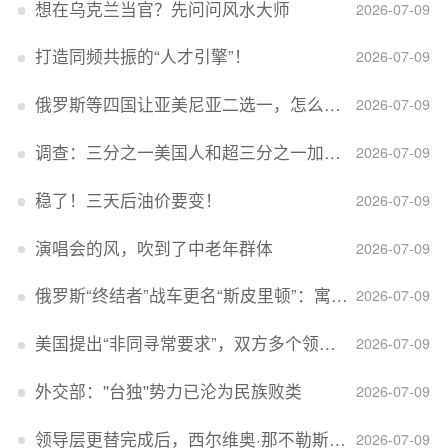
想在乌克兰当官？先问问风水大师
2026-07-09
打造同频共振的“人才引擎”！
2026-07-09
俄罗斯等四国让亚美尼亚二选一，怎么回事？
2026-07-09
调查：三分之一美国人和超三分之一加拿大人感到经济压力
2026-07-09
稳了！三天后油价要变！
2026-07-09
演唱会的风，吹到了中老年群体
2026-07-09
俄罗斯“终结者”战车更名“斯皮里顿”：寓意强大可靠，彰显俄精神力量
2026-07-09
美国提出“非同寻常要求”，双方多个领域分歧依旧，印美贸易谈判进入“关键阶段”
2026-07-09
外交部：''台独''势力已沦为民族败类
2026-07-09
领导层更替完成后，西尔维奥·那不勒斯出任Lucid首席执行官
2026-07-09