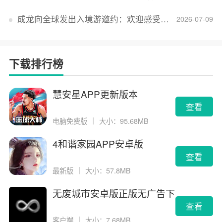
成龙向全球发出入境游邀约：欢迎感受无滤镜的真实中国
2026-07-09
下载排行榜
慧安星APP更新版本
查看
电脑免费版
｜
大小：95.68MB
4和谐家园APP安卓版
查看
最新版
｜
大小：57.8MB
无废城市安卓版正版无广告下
载
查看
客户端
｜
大小：7.68MB