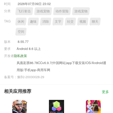
时间
2026年07月09日 23:02
分类
飞行射击
游戏宠物
动作冒险
游戏宠物
TAG
休闲
趣味
消除
文字
社交
视频
聊天
空间
版本
8.55.77
要求
Android 8.6 以上
开发者
隐私政策
凤凰彩票86.78CCv6.9.7(中国网站)app下载安装IOS/Android通
用版/手机app-商用车网
备案号：豫B2-20030028-29
相关应用推荐
更多