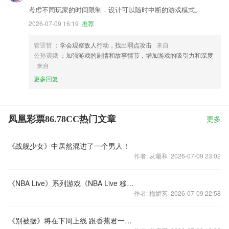
考虑不同玩家的时间限制，设计可以随时中断的游戏模式。
2026-07-09 16:19
推荐
管罡哲
：学会观察敌人行动，找出弱点攻击
来自
公孙震娥
：加强游戏的剧情和故事情节，增加游戏的吸引力和深度
来自
更多回复
凤凰彩票86.78CC热门文章
更多
《战舰少女》中居然混进了一个男人！
作者: 从珊和 2026-07-09 23:02
《NBA Live》系列游戏《NBA Live 移动版》支持中文版本登录台湾市场
作者: 梅娇茗 2026-07-09 22:58
《别被据》将在下周上线 跟香蕉君一起躲避齿轮的追赶吧！