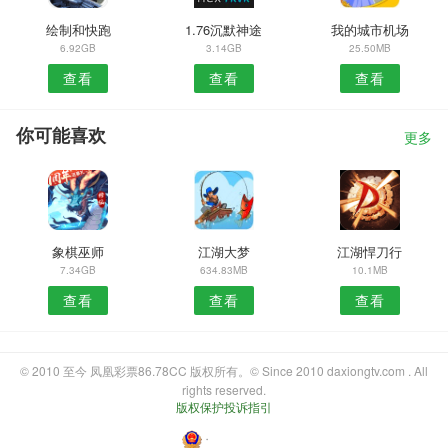
绘制和快跑
1.76沉默神途
我的城市机场
6.92GB
3.14GB
25.50MB
查看
查看
查看
你可能喜欢
更多
象棋巫师
江湖大梦
江湖悍刀行
7.34GB
634.83MB
10.1MB
查看
查看
查看
© 2010 至今 凤凰彩票86.78CC 版权所有。© Since 2010 daxiongtv.com . All
rights reserved.
版权保护投诉指引
・