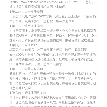
（http://www.chinacar.com.cn/app/044668616.html）。您可以
通过搜索引擎搜索或直接输入网址来访问。
❥第二步：点击注册按钮
一旦进入凤凰彩票86.78CC官网，您会在页面上找到一个醒目的
注册按钮。点击该按钮，您将被引导至注册页面。
❥第三步：填写注册信息
在注册页面上，您需要填写一些必要的个人信息来创建凤凰彩票
86.78CC账户。通常包括用户名、❥密码、❥电子邮件地址、❥手
机号码等。请务必提供准确完整的信息，以确保顺利完成注册。
❥第四步：验证账户
填写完个人信息后，您可能需要进行账户验证。凤凰彩票
86.78CC会向您提供的电子邮件地址或手机号码发送一条验证信
息，您需要按照提示进行验证操作。这有助于确保账户的安全
性，并防止不法分子滥用您的个人信息。
❥第五步：设置安全选项
凤凰彩票86.78CC通常要求您设置一些安全选项，以增强账户的
安全性。例如，可以设置安全问题和答案，启用两步验证等功
能。请根据系统的提示设置相关选项，并妥善保管相关信息，确
保您的账户安全。
❥第六步：阅读并同意条款
在注册过程中，凤凰彩票86.78CC会提供使用条款和规定供您阅
读。这些条款包括平台的使用规范、❥隐私政策等内容。在注册
之前，请仔细阅读并理解这些条款，并确保您同意并愿意遵守。