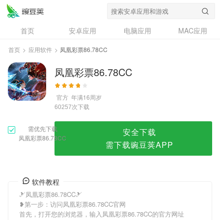
凤凰彩票86.78CC
首页
安卓应用
电脑应用
MAC应用
资讯
专题
设计奖
创意应用
首页
>
应用软件
>
凤凰彩票86.78CC
问答
凤凰彩票86.78CC
官方
年满16周岁
次下载
60257
需优先下载
安全下载
凤凰彩票86.78CC
需下载豌豆荚APP
软件教程
🎿凤凰彩票86.78CC🎿
❥第一步：访问凤凰彩票86.78CC官网
首先，打开您的浏览器，输入凤凰彩票86.78CC的官方网址