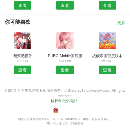
查看
查看
查看
你可能喜欢
更多
翻滚吧怪兽
PUBG Mobile国际服
战舰帝国百度版本
6.76GB
170.2MB
21.3MB
查看
查看
查看
© 2010 至今 电竞游戏下载 版权所有。© Since 2010 daxiongtv.com . All rights
reserved.
版权保护投诉指引
・
增值电信业务经营许可证：京ICP备19043480号-2
网络出版服务许可证：
（署）网出证（京）字第827号