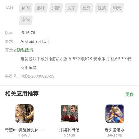
TAG
休闲
趣味
消除
文字
社交
视频
聊天
空间
版本
5.16.76
要求
Android 8.4 以上
开发者
隐私政策
电竞游戏下载(中国)官方版-APP下载IOS 安卓版 手机APP下载-
商用车网
备案号：豫B2-20030028-29
相关应用推荐
更多
奇迹mu觉醒抢先体验服
汴梁种田记
老头爱潜水
4.60GB
0.67GB
269.89MB