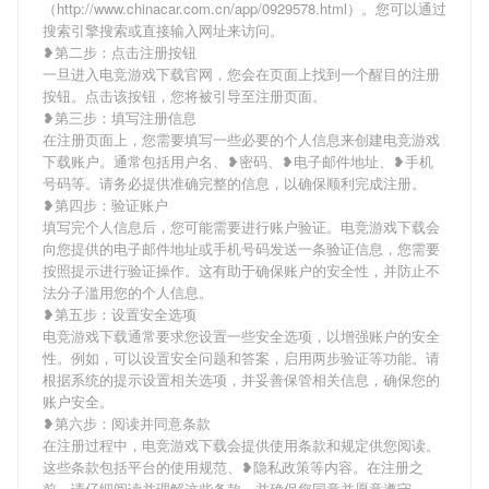
（http://www.chinacar.com.cn/app/0929578.html）。您可以通过
搜索引擎搜索或直接输入网址来访问。
❥第二步：点击注册按钮
一旦进入电竞游戏下载官网，您会在页面上找到一个醒目的注册
按钮。点击该按钮，您将被引导至注册页面。
❥第三步：填写注册信息
在注册页面上，您需要填写一些必要的个人信息来创建电竞游戏
下载账户。通常包括用户名、❥密码、❥电子邮件地址、❥手机
号码等。请务必提供准确完整的信息，以确保顺利完成注册。
❥第四步：验证账户
填写完个人信息后，您可能需要进行账户验证。电竞游戏下载会
向您提供的电子邮件地址或手机号码发送一条验证信息，您需要
按照提示进行验证操作。这有助于确保账户的安全性，并防止不
法分子滥用您的个人信息。
❥第五步：设置安全选项
电竞游戏下载通常要求您设置一些安全选项，以增强账户的安全
性。例如，可以设置安全问题和答案，启用两步验证等功能。请
根据系统的提示设置相关选项，并妥善保管相关信息，确保您的
账户安全。
❥第六步：阅读并同意条款
在注册过程中，电竞游戏下载会提供使用条款和规定供您阅读。
这些条款包括平台的使用规范、❥隐私政策等内容。在注册之
前，请仔细阅读并理解这些条款，并确保您同意并愿意遵守。