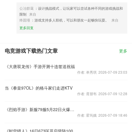
公冶群霭
：设计挑战模式，让玩家可以尝试各种不同的游戏挑战和
限制
来自
终固瑾
：游戏支持多人联机，可以和朋友一起畅快玩耍。
来自
更多回复
电竞游戏下载热门文章
更多
《大唐双龙传》手游开测十连签送祝福
作者: 单秀琪 2026-07-09 23:03
当《拳皇97OL》的格斗家们走进KTV
作者: 胥朋韦 2026-07-09 12:28
《烈焰手游》新服79服5月22日火爆开启
作者: 霍筠娥 2026-07-09 18:46
《时空猎人》16日673区开启登陆100%送豪礼