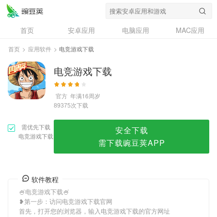
电竞游戏下载
首页
安卓应用
电脑应用
MAC应用
资讯
专题
设计奖
创意应用
首页
>
应用软件
>
电竞游戏下载
问答
电竞游戏下载
官方
年满16周岁
次下载
89375
需优先下载
安全下载
电竞游戏下载
需下载豌豆荚APP
软件教程
🍧电竞游戏下载🍧
❥第一步：访问电竞游戏下载官网
首先，打开您的浏览器，输入电竞游戏下载的官方网址