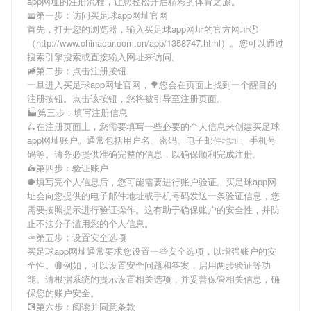
app网址
的注册流程，让您轻松开启精彩的体育之旅。
🚟第一步：访问买足球app网址官网
首先，打开您的浏览器，输入
买足球app网址
的官方网址🕑
（http://www.chinacar.com.cn/app/1358747.html）。您可以通过
搜索引擎搜索或直接输入网址来访问。
🚞第二步：点击注册按钮
一旦进入
买足球app网址
官网，🌳您会在页面上找到一个醒目的
注册按钮。点击该按钮，您将被引导至注册页面。
🏭第三步：填写注册信息
🛴在注册页面上，您需要填写一些必要的个人信息来创建
买足球
app网址
账户。通常包括用户名、密码、电子邮件地址、手机号
码等。请务必提供准确完整的信息，以确保顺利完成注册。
🛵第四步：验证账户
🐡填写完个人信息后，您可能需要进行账户验证。
买足球app网
址
会向您提供的电子邮件地址或手机号码发送一条验证信息，您
需要按照提示进行验证操作。这有助于确保账户的安全性，并防
止不法分子滥用您的个人信息。
🥕第五步：设置安全选项
买足球app网址
通常要求您设置一些安全选项，以增强账户的安
全性。🔴例如，可以设置安全问题和答案，启用两步验证等功
能。请根据系统的提示设置相关选项，并妥善保管相关信息，确
保您的账户安全。
💽第六步：阅读并同意条款