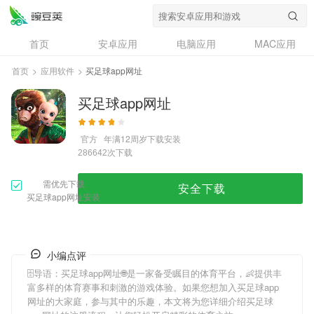
首页
安卓应用
电脑应用
MAC应用
资讯
专题
设计奖
创意应用
首页
>
应用软件
>
买足球app网址
问答
买足球app网址
官方
年满12周岁
下载安装
次下载
286642
需优先下载
安全下载
买足球app网址安装
小编点评
🗄导语：
买足球app网址
🌐是一家备受瞩目的体育平台，👶提供丰
富多样的体育赛事和刺激的游戏体验。如果您想加入
买足球app
网址
的大家庭，参与其中的乐趣，本文将为您详细介绍
买足球