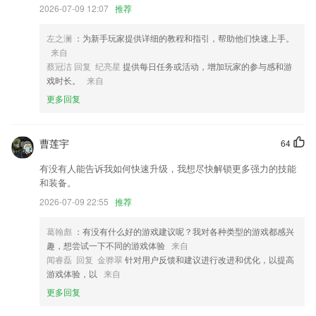
2026-07-09 12:07
推荐
更多精品好书等你发现
增加所任务送花瓣功能；
左之澜
：为新手玩家提供详细的教程和指引，帮助他们快速上手。
来自
新增添加音乐功能
蔡冠洁 回复 纪亮星
提供每日任务或活动，增加玩家的参与感和游
联系我们
戏时长。
来自
以上就是买足球app网址的介绍，如果您喜欢这款软件，您可以到应用商
更多回复
店进行打分评论，说出您的使用经历，以帮助我们更好的对产品进行优化
修改。
曹莲宇
64
有没有人能告诉我如何快速升级，我想尽快解锁更多强力的技能
和装备。
2026-07-09 22:55
推荐
葛翰彪
：有没有什么好的游戏建议呢？我对各种类型的游戏都感兴
趣，想尝试一下不同的游戏体验
来自
闻睿磊 回复 金骅翠
针对用户反馈和建议进行改进和优化，以提高
游戏体验，以
来自
更多回复