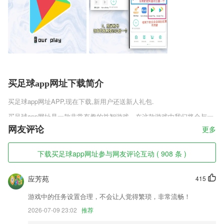
买足球app网址下载简介
买足球app网址
APP,现在下载,新用户还送新人礼包.
买足球app网址是一款非常有趣的益智游戏，在这款游戏中我们将会与一
个魔方斗智斗勇，当然这个魔方肯定是会给你最优秀的解谜体验的，不但
网友评论
更多
可以随机生成打乱的魔方，还可以挑选不同种类的魔方来进行挑战，可以
说是一个魔方大全了。如果喜欢的话一定要试一下。
下载买足球app网址参与网友评论互动 ( 908 条 )
买足球app网址软件特色
应芳苑
415
1,支持添加图片的功能随时都可以上传；
2,有提供相册照片查找帮助，可利用设置的相册备注名进行查找，直接搜
游戏中的任务设置合理，不会让人觉得繁琐，非常流畅！
索，更节省时间；
2026-07-09 23:02
推荐
3,贴心阅读：阅读模式分为白天、黑夜两种模式，保护读者的视力;