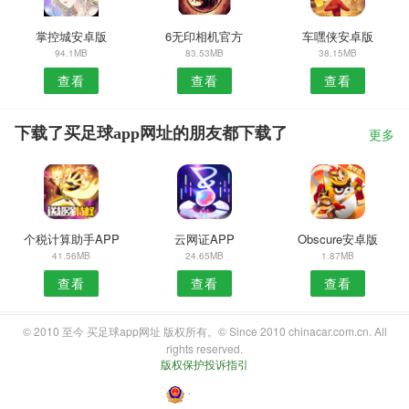
掌控城安卓版
6无印相机官方
车嘿侠安卓版
94.1MB
83.53MB
38.15MB
查看
查看
查看
下载了买足球app网址的朋友都下载了
更多
个税计算助手APP
云网证APP
Obscure安卓版
41.56MB
24.65MB
1.87MB
查看
查看
查看
© 2010 至今 买足球app网址 版权所有。© Since 2010 chinacar.com.cn. All
rights reserved.
版权保护投诉指引
・