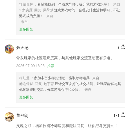
轩辕俊林
：希望能找到一个游戏导师，提升我的游戏水平！
来自
4,智能错题本,手机拍照,一键上2265传,自动提醒复习计划,支持下载打印
1.窦琬雁 回复 凤荷梦
注意游戏时间，合理安排生活和学习，不让
5,不断新增的场景轮廓，可以覆盖几乎所有的美食类型。
游戏成为负担！
来自
来自
6,各种各样类型的行业信息应有尽有，可以任由用户在应用中查看；
更多回复
买足球app网址软件优势
1.万花筒，9种模式任意选择
聂天纪
8
2.软件为完全免费软件，用户可放心使用。
骨灰玩家的社区活跃度高，与其他玩家交流互动更有乐趣。
3.根据分数实时评估，可以给大家带来更好的能给大家带来不同选择
2026-07-09 18:28
推荐
4.办公效率：Microsoft、Apple、Google、SAP、Oracle 等。
5.多种查询方式的汉语词典，搜索汉字快捷方便
柯红曼
：参加丰富多样的活动，赢取珍稀道具
来自
赫连保蝶 回复 包宇育
设计交互友好的社交功能，让玩家能够与其
6.支持真题模拟演练、日常任务练习、趣味常规赛等多种培训方式，从而
他玩家即时交流，分享游戏心得和经验。
来自
得到更好的学习效果；
更多回复
买足球app网址更新了什么?
打开0，开启智慧出行。
董舒朗
171
阅读器增加了护眼模式;
灵魂之戒，增加技能冷却速度和魔法回复，让你战斗更持久！
音频剪辑格式转换