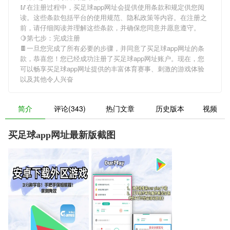
🥢在注册过程中，
买足球app网址
会提供使用条款和规定供您阅
读。这些条款包括平台的使用规范、隐私政策等内容。在注册之
前，请仔细阅读并理解这些条款，并确保您同意并愿意遵守。
🍋第七步：完成注册
🍫一旦您完成了所有必要的步骤，并同意了
买足球app网址
的条
款，恭喜您！您已经成功注册了买足球app网址账户。现在，您
可以畅享
买足球app网址
提供的丰富体育赛事、刺激的游戏体验
以及其他令人兴奋
简介
评论(343)
热门文章
历史版本
视频
买足球app网址最新版截图