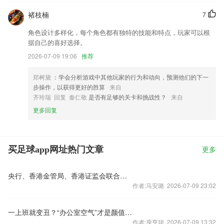
褚枝楠
7
角色设计多样化，每个角色都有独特的技能和特点，玩家可以根
据自己的喜好选择。
2026-07-09 19:06
推荐
郑树黛
：学会分析游戏中其他玩家的行为和动向，预测他们的下一
步操作，以获得更好的胜算
来自
齐玲瑞 回复 秦仁敬
是否有足够的关卡和挑战性？
来自
更多回复
买足球app网址热门文章
更多
央行、香港金管局、香港证监会联合公告：欢迎外汇交易中心与港交所共建香港电子固定收益及货币交易平台
作者:马安璐 2026-07-09 23:02
一上班就变丑？“办公室空气”才是颜值刺客
作者:庾亨琰 2026-07-09 13:32