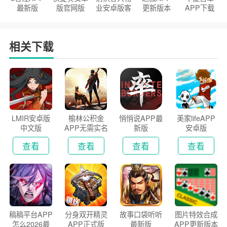
最新版
版官网版
业安卓版客
更新版本
APP下载
户端
2026
安装2026
相关下载
LMIR安卓版
榆林公积金
悄悄说APP最
美家lifeAPP
中文版
APP无需实名
新版
安卓版
认证版
查看
查看
查看
查看
稿稿平台APP
分身双开精灵
故事口袋听听
图片特效合成
怎么2026最
APP正式版
最新版
APP更新版本