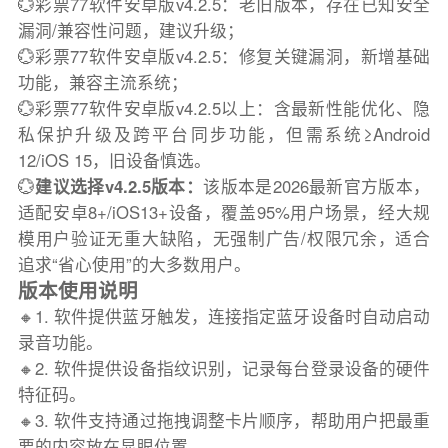
💮彩票77软件安卓版v4.2.5：老旧版本，存在已知安全
漏洞/兼容性问题，建议升级；
💮彩票77软件安卓版v4.2.5：修复关键漏洞，新增基础
功能，兼容主流系统；
💮彩票77软件安卓版v4.2.5以上：含最新性能优化、隐
私保护升级及跨平台同步功能，但需系统≥Android
12/iOS 15，旧设备慎选。
💮
建议选择v4.2.5版本：
该版本是2026最新官方版本，
适配安卓8+/iOS13+设备，覆盖95%用户场景，经大规
模用户验证无重大缺陷，无强制广告/权限冗余，适合
追求“省心使用”的大多数用户。
版本使用说明
🔸1. 软件提供蓝牙触发，连接指定蓝牙设备时自动启动
录音功能。
🔸2. 软件提供设备指纹识别，记录每台登录设备的硬件
特征码。
🔸3. 软件支持通过拖拽调整卡片顺序，帮助用户把最重
要的内容放在显眼位置。