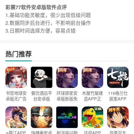
彩票77软件安卓版软件点评
1.基础功能灵敏度，很少出现低级问题
2.数据同步后台进行，不影响前台操作
3.日期时间选择方便，容易点错
热门推荐
书签地球安
餐饮酒店平
环球驿家安
木屋竹屋建
116格兰仕
卓版无广告
台安卓版
卓版新版免
造APP正
居家APP
官方正版
2026版
费下载
版2026
手机版
e蓉江APP
快捷奏安卓
射洪容兴物
达叔APP
华夏召车