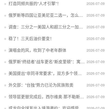
打造同频共振的“人才引擎”！
2026-07-09
俄罗斯等四国让亚美尼亚二选一，怎么回事？
2026-07-09
调查：三分之一美国人和超三分之一加拿大人感到经济压力
2026-07-09
稳了！三天后油价要变！
2026-07-09
演唱会的风，吹到了中老年群体
2026-07-09
俄罗斯“终结者”战车更名“斯皮里顿”：寓意强大可靠，彰显俄精神力量
2026-07-09
美国提出“非同寻常要求”，双方多个领域分歧依旧，印美贸易谈判进入“关键阶段”
2026-07-09
外交部：''台独''势力已沦为民族败类
2026-07-09
领导层更替完成后，西尔维奥·那不勒斯出任Lucid首席执行官
2026-07-09
成龙向全球发出入境游邀约：欢迎感受无滤镜的真实中国
2026-07-09