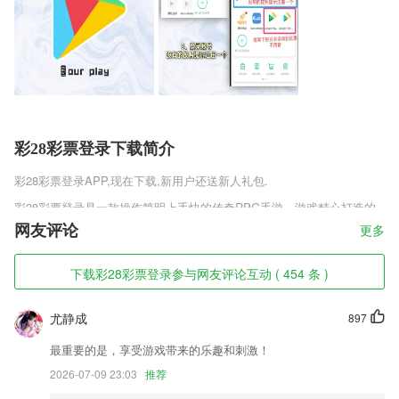
彩28彩票登录下载简介
彩28彩票登录
APP,现在下载,新用户还送新人礼包.
彩28彩票登录是一款操作简明上手快的传奇RPG手游。游戏精心打造的
超大魔幻地图上面，生活着各式各样的奇怪生物，它们将带给玩家大量的
网友评论
更多
经验收益，让你能很快地提升实力。加入或者组建玩家战斗工会，你将可
以组队对抗更加强力的BOSS野怪。
下载彩28彩票登录参与网友评论互动 ( 454 条 )
彩28彩票登录软件特色
尤静成
897
1,你可以通过浏览、分享、打开方式来添加照片隐藏，让隐藏变得方便快
捷
最重要的是，享受游戏带来的乐趣和刺激！
2,【多种格式导出】
2026-07-09 23:03
推荐
3,直播