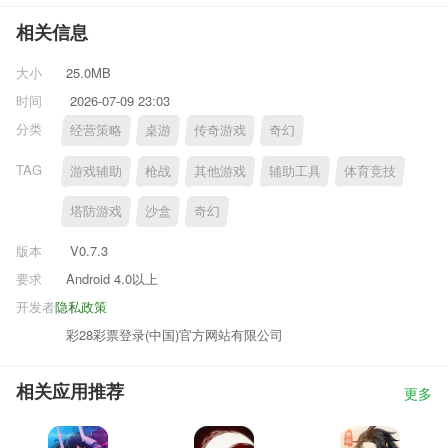
相关信息
大小
25.0MB
时间
2026-07-09 23:03
分类
经营策略
桌游
传奇游戏
奇幻
TAG
游戏辅助
枪战
其他游戏
辅助工具
体育竞技
塔防游戏
沙盒
奇幻
版本
V0.7.3
要求
Android 4.0以上
开发者
隐私政策
彩28彩票登录(中国)官方网站有限公司
相关应用推荐
更多