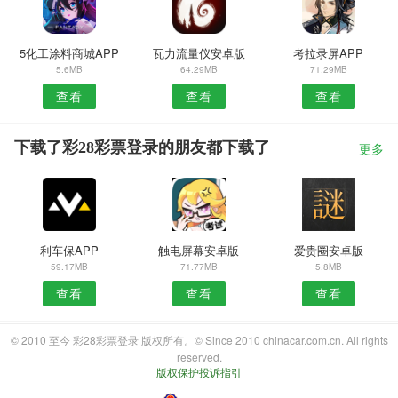
5化工涂料商城APP
瓦力流量仪安卓版
考拉录屏APP
5.6MB
64.29MB
71.29MB
查看
查看
查看
下载了彩28彩票登录的朋友都下载了
更多
利车保APP
触电屏幕安卓版
爱贵圈安卓版
59.17MB
71.77MB
5.8MB
查看
查看
查看
© 2010 至今 彩28彩票登录 版权所有。© Since 2010 chinacar.com.cn. All rights
reserved.
版权保护投诉指引