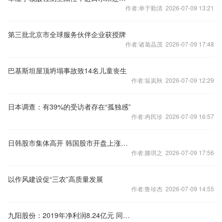
作者:单于勤清 2026-07-09 13:21
第三批北京市全球服务伙伴企业获授牌
作者:诸葛晶茂 2026-07-09 17:48
巴基斯坦屋顶坍塌事故致14名儿童丧生
作者:翁岚秋 2026-07-09 12:29
日本调查：有39%的受访者存在“孤独感”
作者:冉民珍 2026-07-09 16:57
日韩股市集体高开 韩国股市开盘上涨3.3%
作者:滕琪之 2026-07-09 17:56
以作风建设促“三农”高质量发展
作者:鲁珍杰 2026-07-09 14:55
九阳股份：2019年净利润8.24亿元 同比增长9.22%