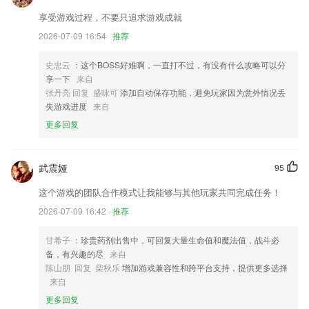
查询线路的交互体验优化。
享受游戏过程，不要只追求游戏成就
更新了相关功能
2026-07-09 16:54
推荐
新增转换格式自定义分辨率；
史忠云
：这个BOSS好难啊，一直打不过，有没有什么攻略可以分
新增【智能工牌】功能
享一下
来自
修复了部分机型无法使用金币兑换的bug
张丹亮 回复 盛咏可
添加自动保存功能，避免玩家因为意外情况丢
失游戏进度
来自
米读小说放大招啦！会员支持自动续费，新增支付宝支付方式~
更多回复
联系我们
以上就是彩28彩票登录的介绍，如果您喜欢这款软件，您可以到应用商
店进行打分评论，说出您的使用经历，以帮助我们更好的对产品进行优化
武震娅
95
修改。
这个游戏的团队合作模式让我能够与其他玩家共同完成任务！
2026-07-09 16:42
推荐
甘希子
：珍贵药剂出售中，可回复大量生命值和魔法值，战斗必
备，有兴趣的尽
来自
陈山朋 回复 柴秋乐
增加游戏兼容性和跨平台支持，提供更多选择
来自
更多回复