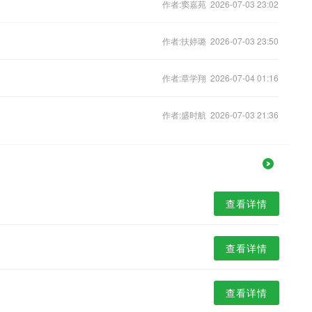
作者:窦嘉苑 2026-07-03 23:02
作者:扶婷璐 2026-07-03 23:50
作者:章学翔 2026-07-04 01:16
作者:盛时航 2026-07-03 21:36
查看详情
查看详情
查看详情