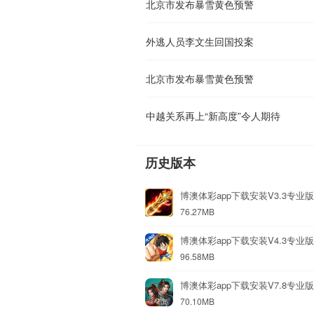
北京市发布暴雪黄色预警
外逃人员李文生回国投案
北京市发布暴雪黄色预警
中越关系再上“新高度”令人期待
历史版本
博澳体彩app下载安装V3.3专业版
76.27MB
博澳体彩app下载安装V4.3专业版
96.58MB
博澳体彩app下载安装V7.8专业版
70.10MB