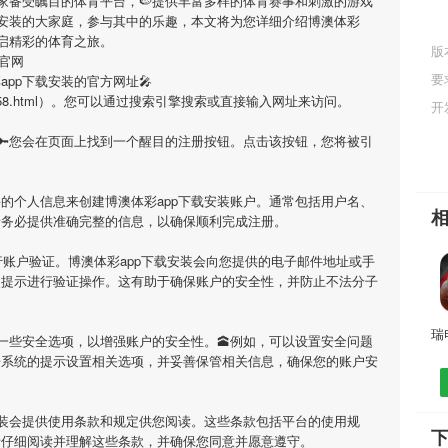
一家备受瞩目的体育平台，🍉提供丰富多样的体育赛事和刺激的游戏
安装
的大家庭，参与其中的乐趣，本文将为您详细介绍
博澳体彩
启精彩的体育之旅。
版
装官网
要
app下载安装
的官方网址🎤
cn/app/3058.html）。您可以通过搜索引擎搜索或直接输入网址来访问。
开
🔑您会在页面上找到一个醒目的注册按钮。点击该按钮，您将被引
要的个人信息来创建
博澳体彩app下载安装
账户。通常包括用户名、
请务必提供准确完整的信息，以确保顺利完成注册。
行账户验证。
博澳体彩app下载安装
会向您提供的电子邮件地址或手
照提示进行验证操作。这有助于确保账户的安全性，并防止不法分子
一些安全选项，以增强账户的安全性。🕋例如，可以设置安全问题
据系统的提示设置相关选项，并妥善保管相关信息，确保您的账户安
装
会提供使用条款和规定供您阅读。这些条款包括平台的使用规
下
请仔细阅读并理解这些条款，并确保您同意并愿意遵守。