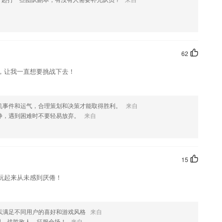
ss，无需手动操作
信息，体检报告等，随时查询，高效便捷。
势
62
书，内容紧密结合小学语文教材，配合小学教学，以学习性为主要特点，
。
，让我一直想要挑战下去！
张单词卡片、近200个汉字拼音。
自己喜欢的课程，轻松免费在线观看精品课程视频。
机事件和运气，合理策划和决策才能取得胜利。
来自
进行再一次的反复训练；
静，遇到困难时不要轻易放弃。
来自
喜欢的古诗词
耳机，在地铁随时随地轻松学习
么?
15
玩起来从未感到厌倦！
以满足不同用户的喜好和游戏风格
来自
吧，战胜敌人，征服全场！
来自