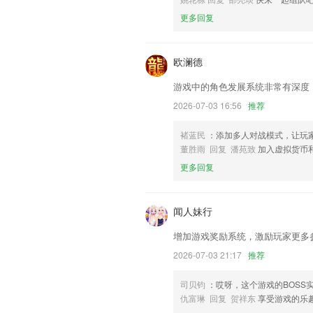
优化操作面板功能
更多回复
新增桌面图标样式，立即左滑应用吧～
联系我们
欧澜德
以上就是博澳体彩app下载安装的介绍
经历，以帮助我们更好的对产品进行优化
游戏中的角色发展系统非常有深度
2026-07-03 16:56
推荐
褚蓝民
：添加多人对战模式，让玩
董胜雨 回复 潘苑致
加入虚拟货币
更多回复
闻人妹行
增加游戏奖励系统，激励玩家更多
2026-07-03 21:17
推荐
司贝钧
：哎呀，这个游戏的BOSS
仇富琳 回复 贺祥东
享受游戏的乐