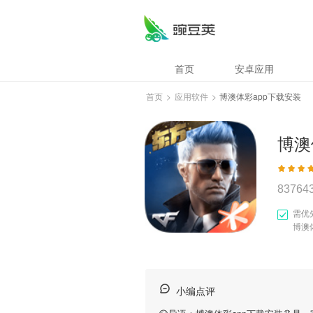
首页
安卓应用
首页
>
应用软件
>
博澳体彩app下载安装
博澳
83764
需优
博澳
小编点评