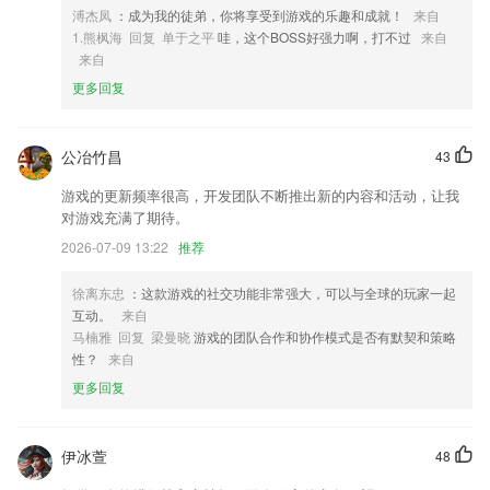
4,教辅Plus：
溥杰凤
：成为我的徒弟，你将享受到游戏的乐趣和成就！
来自
5,【丰富素材】电台采访，原版文章读书，ted演讲文字版，丰富的阅读
1.熊枫海 回复 单于之平
哇，这个BOSS好强力啊，打不过
来自
素材提升练功趣味
来自
6,高清视频直播，让考试体验真实课堂环境；可以反复学习，巩固知识
更多回复
点。
风云体育入口软件优势
公冶竹昌
43
1.海量词库，书库中包含大量单词书籍，随心所欲选择您的需要。
游戏的更新频率很高，开发团队不断推出新的内容和活动，让我
2.还可以直接输入课程名称去进行课程学习，让用户的学习效率都可以优
对游戏充满了期待。
质提升；
2026-07-09 13:22
推荐
3.点击开始进行测试
徐离东忠
：这款游戏的社交功能非常强大，可以与全球的玩家一起
4.支持按类别进行分类索引查询，满强大的分类搜索功能，足您的需求
互动。
来自
5.·提供视频学习、章节练习、模拟考试、重点串讲、错题本、在线提问
马楠雅 回复 梁曼晓
游戏的团队合作和协作模式是否有默契和策略
等功能。
性？
来自
更多回复
6.易优简学多数的用户想要智能提示自己的学历就来这里，会有很大程度
的学习成绩的提升。
风云体育入口更新了什么?
伊冰萱
48
增加APP与遥控器的WiFi连接功能。