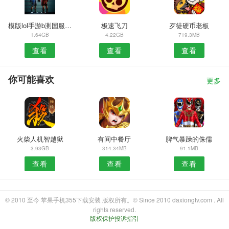
模版lol手游b测国服版本
极速飞刀
歹徒硬币老板
1.64GB
4.22GB
719.3MB
查看
查看
查看
你可能喜欢
更多
火柴人机智越狱
有间中餐厅
脾气暴躁的侏儒
3.93GB
314.34MB
91.1MB
查看
查看
查看
© 2010 至今 苹果手机355下载安装 版权所有。© Since 2010 daxiongtv.com . All
rights reserved.
版权保护投诉指引