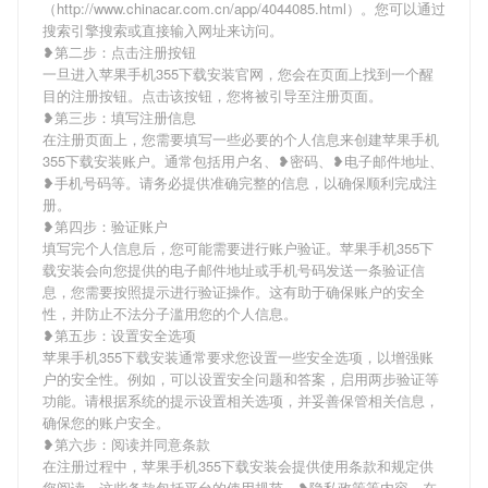
（http://www.chinacar.com.cn/app/4044085.html）。您可以通过
搜索引擎搜索或直接输入网址来访问。
❥第二步：点击注册按钮
一旦进入苹果手机355下载安装官网，您会在页面上找到一个醒
目的注册按钮。点击该按钮，您将被引导至注册页面。
❥第三步：填写注册信息
在注册页面上，您需要填写一些必要的个人信息来创建苹果手机
355下载安装账户。通常包括用户名、❥密码、❥电子邮件地址、
❥手机号码等。请务必提供准确完整的信息，以确保顺利完成注
册。
❥第四步：验证账户
填写完个人信息后，您可能需要进行账户验证。苹果手机355下
载安装会向您提供的电子邮件地址或手机号码发送一条验证信
息，您需要按照提示进行验证操作。这有助于确保账户的安全
性，并防止不法分子滥用您的个人信息。
❥第五步：设置安全选项
苹果手机355下载安装通常要求您设置一些安全选项，以增强账
户的安全性。例如，可以设置安全问题和答案，启用两步验证等
功能。请根据系统的提示设置相关选项，并妥善保管相关信息，
确保您的账户安全。
❥第六步：阅读并同意条款
在注册过程中，苹果手机355下载安装会提供使用条款和规定供
您阅读。这些条款包括平台的使用规范、❥隐私政策等内容。在