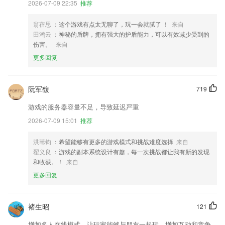
2026-07-09 22:35
推荐
翁蓓思
：这个游戏有点太无聊了，玩一会就腻了 ！
来自
田鸿云
：神秘的盾牌，拥有强大的护盾能力，可以有效减少受到的
伤害。
来自
更多回复
阮军馥
719
游戏的服务器容量不足，导致延迟严重
2026-07-09 15:01
推荐
洪苇钧
：希望能够有更多的游戏模式和挑战难度选择
来自
翟义良
：游戏的副本系统设计有趣，每一次挑战都让我有新的发现
和收获。！
来自
更多回复
褚生昭
121
增加多人在线模式，让玩家能够与朋友一起玩，增加互动和竞争