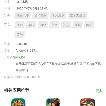
大小
83.20MB
时间
2026年07月09日 23:02
分类
经营策略
动作游戏
卡片游戏
益智类游戏
TAG
休闲
趣味
消除
文字
社交
视频
聊天
空间
版本
7.97.40
要求
Android 8.0 以上
开发者
隐私政策
在线体育官网(官方)APP下载安装IOS/安卓通用版/手机app下载-
商用车网
备案号：豫B2-20030028-29
相关应用推荐
更多