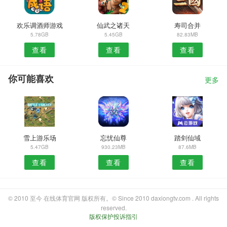
欢乐调酒师游戏
仙武之诸天
寿司合并
5.78GB
5.45GB
82.83MB
查看
查看
查看
你可能喜欢
更多
雪上游乐场
忘忧仙尊
踏剑仙域
5.47GB
930.23MB
87.6MB
查看
查看
查看
© 2010 至今 在线体育官网 版权所有。© Since 2010 daxiongtv.com . All rights
reserved.
版权保护投诉指引