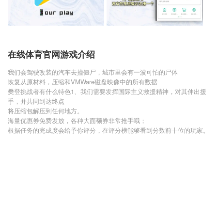
在线体育官网游戏介绍
我们会驾驶改装的汽车去撞僵尸，城市里会有一波可怕的尸体
恢复从原材料，压缩和VMWare磁盘映像中的所有数据
樊登挑战者有什么特色1、我们需要发挥国际主义救援精神，对其伸出援
手，并共同到达终点
将压缩包解压到任何地方。
海量优惠券免费发放，各种大面额券非常抢手哦；
根据任务的完成度会给予你评分，在评分榜能够看到分数前十位的玩家。