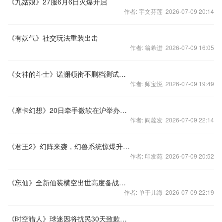
《九姑娘》27服6月6日火爆开启
作者: 宇文芬莲 2026-07-09 20:14
《有妖气》社交玩法重装出击
作者: 翁希进 2026-07-09 16:05
《女神的斗士》诺澜领衔不删档测试怒吼开打
作者: 师宝悦 2026-07-09 19:49
《摩卡幻想》20日牵手微软在沪举办新闻发布会
作者: 阎蕊发 2026-07-09 22:14
《君王2》幻阵来袭，幻兽系统惊爆升级！
作者: 印发苑 2026-07-09 20:52
《忘仙》全新仙装横空出世高度备战仙界
作者: 单于儿海 2026-07-09 22:19
《时空猎人》球迷因将扰民30天致歉全国