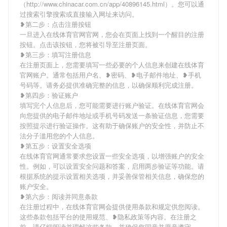
（http://www.chinacar.com.cn/app/40896145.html）。您可以通
过搜索引擎搜索或直接输入网址来访问。
❥第二步：点击注册按钮
一旦进入在线体育官网官网，您会在页面上找到一个醒目的注册
按钮。点击该按钮，您将被引导至注册页面。
❥第三步：填写注册信息
在注册页面上，您需要填写一些必要的个人信息来创建在线体育
官网账户。通常包括用户名、❥密码、❥电子邮件地址、❥手机
号码等。请务必提供准确完整的信息，以确保顺利完成注册。
❥第四步：验证账户
填写完个人信息后，您可能需要进行账户验证。在线体育官网会
向您提供的电子邮件地址或手机号码发送一条验证信息，您需要
按照提示进行验证操作。这有助于确保账户的安全性，并防止不
法分子滥用您的个人信息。
❥第五步：设置安全选项
在线体育官网通常要求您设置一些安全选项，以增强账户的安全
性。例如，可以设置安全问题和答案，启用两步验证等功能。请
根据系统的提示设置相关选项，并妥善保管相关信息，确保您的
账户安全。
❥第六步：阅读并同意条款
在注册过程中，在线体育官网会提供使用条款和规定供您阅读。
这些条款包括平台的使用规范、❥隐私政策等内容。在注册之
前，请仔细阅读并理解这些条款，并确保您同意并愿意遵守。