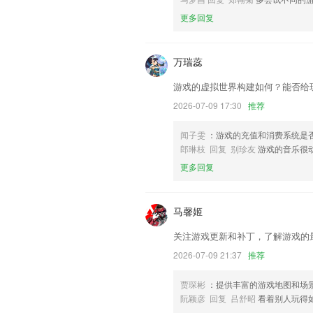
联系我们
更多回复
以上就是外围足球真人注册的介绍，如果
历，以帮助我们更好的对产品进行优化修
万瑞蕊
游戏的虚拟世界构建如何？能否给
2026-07-09 17:30
推荐
闻子雯
：游戏的充值和消费系统是
郎琳枝 回复 别珍友
游戏的音乐很
更多回复
马馨姬
关注游戏更新和补丁，了解游戏的
2026-07-09 21:37
推荐
贾琛彬
：提供丰富的游戏地图和场
阮颖彦 回复 吕舒昭
看着别人玩得