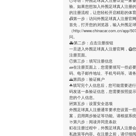
🕛导语：
外围足球真人注册
🎢是一家
验。如果您想加入
外围足球真人注册
的注册流程，让您轻松开启精彩的体
📠第一步：访问外围足球真人注册官
首先，打开您的浏览器，输入
外围足
（http://www.chinacar.com.
问。
🚑第二步：点击注册按钮
一旦进入
外围足球真人注册
官网，🥝
注册页面。
🕗第三步：填写注册信息
🧱在注册页面上，您需要填写一些必
码、电子邮件地址、手机号码等。请
🌄第四步：验证账户
☘填写完个人信息后，您可能需要进
码发送一条验证信息，您需要按照提
您的个人信息。
🆙第五步：设置安全选项
外围足球真人注册
通常要求您设置一些
案，启用两步验证等功能。请根据系
🍈第六步：阅读并同意条款
💵在注册过程中，
外围足球真人注册
私政策等内容。在注册之前，请仔细