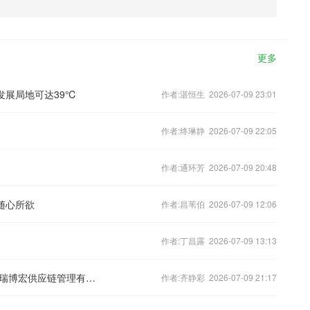
更多
发展局地可达39℃
作者:湛恒生 2026-07-09 23:01
作者:终琳静 2026-07-09 22:05
作者:通环芳 2026-07-09 20:48
随心所欲
作者:昌苇伯 2026-07-09 12:06
作者:丁昌露 2026-07-09 13:13
因服务合同纠纷，联影医疗起诉四川玉瑞博宏供应链管理有限公司
作者:齐静彩 2026-07-09 21:17