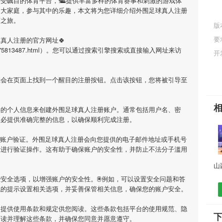
备受瞩目的体育平台，🛳提供丰富多样的体育赛事和刺激的游戏体
的大家庭，参与其中的乐趣，本文将为您详细介绍
外围足球真人注册
育之旅。
版
网
要
球真人注册
的官方网址🍀
cn/app/5075813487.html）。您可以通过搜索引擎搜索或直接输入网址来访
开
您会在页面上找到一个醒目的注册按钮。点击该按钮，您将被引导至
要的个人信息来创建
外围足球真人注册
账户。通常包括用户名、密
务必提供准确完整的信息，以确保顺利完成注册。
行账户验证。
外围足球真人注册
会向您提供的电子邮件地址或手机号
示进行验证操作。这有助于确保账户的安全性，并防止不法分子滥用
安全选项，以增强账户的安全性。🖲例如，可以设置安全问题和答
统的提示设置相关选项，并妥善保管相关信息，确保您的账户安全。
会提供使用条款和规定供您阅读。这些条款包括平台的使用规范、隐
阅读并理解这些条款，并确保您同意并愿意遵守。