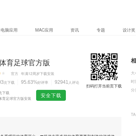
电脑应用
MAC应用
资讯
专题
设计奖
体育足球官方版
大
官方
年满12周岁
下载安装
时
03
次下载
95.63%
好评率
92941
人评论
扫码打开当前页下载
分
先下载
安全下载
体育足球官方版安装
T