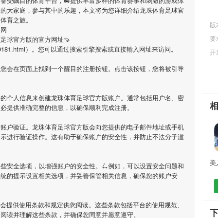
家备受瞩目的体育平台，🚐提供丰富多样的体育赛事和刺激的游戏体
版
的大家庭，参与其中的乐趣，本文将为您详细介绍
龙珠体育足球官
的体育之旅。
版
官网
要
育足球官方版
的官方网址🍠
cn/app/539181.html）。您可以通过搜索引擎搜索或直接输入网址来访问。
开
您会在页面上找到一个醒目的注册按钮。点击该按钮，您将被引导
要的个人信息来创建
龙珠体育足球官方版
账户。通常包括用户名、密
务必提供准确完整的信息，以确保顺利完成注册。
行账户验证。
龙珠体育足球官方版
会向您提供的电子邮件地址或手机
提示进行验证操作。这有助于确保账户的安全性，并防止不法分子滥
些安全选项，以增强账户的安全性。🛴例如，可以设置安全问题和
系统的提示设置相关选项，并妥善保管相关信息，确保您的账户安
会提供使用条款和规定供您阅读。这些条款包括平台的使用规范、
细阅读并理解这些条款，并确保您同意并愿意遵守。