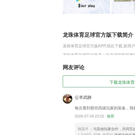
龙珠体育足球官方版下载简介
龙珠体育足球官方版
APP,现在下载,新用
龙珠体育足球官方版是一款充满策略和趣
在突然之间，人族、兽族、精灵族和亡灵
慧，招募史诗英雄，保卫美好的家园，续
网友评论
龙珠体育足球官方版软件特色
下载龙珠体育足
1,百分百正品保障，假一赔三，规定时间
2,新大纲名师讲解、精编题库、知识点剖
公羊武静
3,专车城配
每次看到那些高级玩家的装备，我
4,备课啦官方版悦买app悦卖app
2026-07-09 23:02
推荐
5,全新的播放界面设计，给你不一样的体
顾菡丹
：与其他玩家合作，共同完
6,轻松执行美颜换脸专用工具，拍出各种
1.孔绍贝 回复 曲琛行
游戏中的任