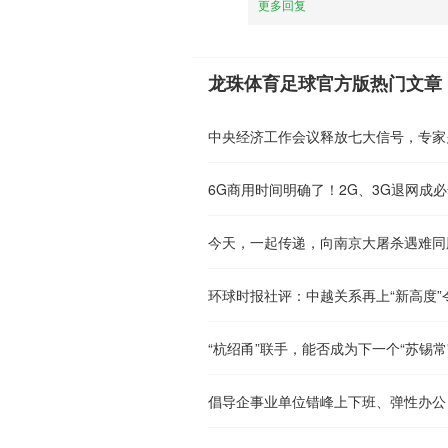
更多回复
龙珠体育足球官方版热门文章
中央经济工作会议释放七大信号，专家
6G商用时间明确了！2G、3G退网成
今天，一起传递，向南京大屠杀遇难同
环球时报社评：中越关系再上“新高度”
“杭绍甬”联手，能否成为下一个“苏锡常