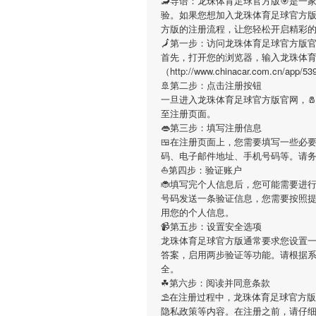
🦂导语：
龙珠体育足球官方版
🎯是一
验。如果您想加入
龙珠体育足球官方
方版
的注册流程，让您轻松开启精彩
🗾第一步：访问龙珠体育足球官方版
首先，打开您的浏览器，输入
龙珠体
（http://www.chinacar.com.
🚢第二步：点击注册按钮
一旦进入
龙珠体育足球官方版
官网，
至注册页面。
👄第三步：填写注册信息
🍱在注册页面上，您需要填写一些必
码、电子邮件地址、手机号码等。请
⛵️第四步：验证账户
🐞填写完个人信息后，您可能需要进
号码发送一条验证信息，您需要按照
用您的个人信息。
📹第五步：设置安全选项
龙珠体育足球官方版
通常要求您设置一
答案，启用两步验证等功能。请根据
全。
☘第六步：阅读并同意条款
⛱在注册过程中，
龙珠体育足球官方版
隐私政策等内容。在注册之前，请仔