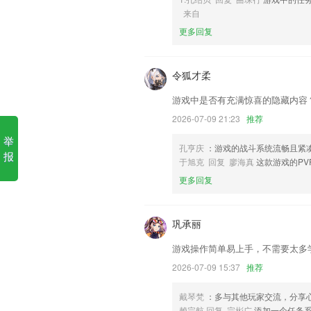
龙珠体育足球官方版软件优势
来自
更多回复
1.真人发音，单词拼读，视频教学，带你
2.有效提分的视讯课程、轻松解压的励
综合性学习娱乐交友软件——蝶变高考
令狐才柔
3.·提供的题库资源还会实时同步更新，
游戏中是否有充满惊喜的隐藏内容
4.小巧的英汉字典：学习时能及时查阅不
2026-07-09 21:23
推荐
5.收藏下载：支持批量下载，离线随时收
举
孔亨庆
：游戏的战斗系统流畅且紧
报
6.从韩语的发音、语法到实用我们都有一
于旭克 回复 廖海真
这款游戏的P
龙珠体育足球官方版更新了什
更多回复
新增满减活动优惠；
全国本省本市地区查询；
巩承丽
对个人求职模块UI进行了修改
游戏操作简单易上手，不需要太多
解决已知问题,优化产品体验
2026-07-09 15:37
推荐
修复相关BUG，提升系统稳定性。
戴琴梵
：多与其他玩家交流，分享
调整隐私政策。
赖宗航 回复 宗彬广
添加一个任务