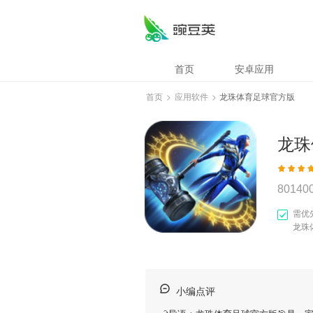
首页
安卓应用
首页
>
应用软件
>
龙珠体育足球官方版
龙珠
80140
需优
龙珠
小编点评