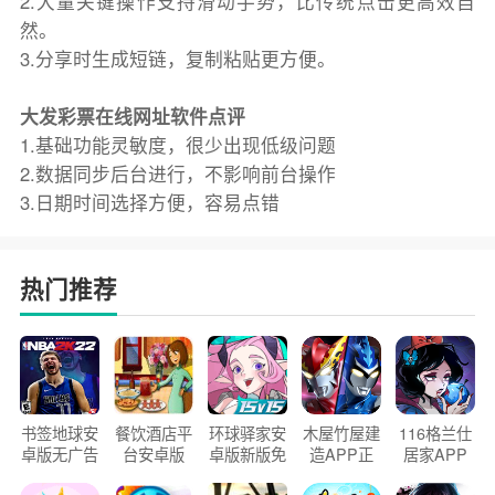
2.大量关键操作支持滑动手势，比传统点击更高效自
然。
3.分享时生成短链，复制粘贴更方便。
大发彩票在线网址软件点评
1.基础功能灵敏度，很少出现低级问题
2.数据同步后台进行，不影响前台操作
3.日期时间选择方便，容易点错
热门推荐
书签地球安
餐饮酒店平
环球驿家安
木屋竹屋建
116格兰仕
卓版无广告
台安卓版
卓版新版免
造APP正
居家APP
官方正版
2026版
费下载
版2026
手机版