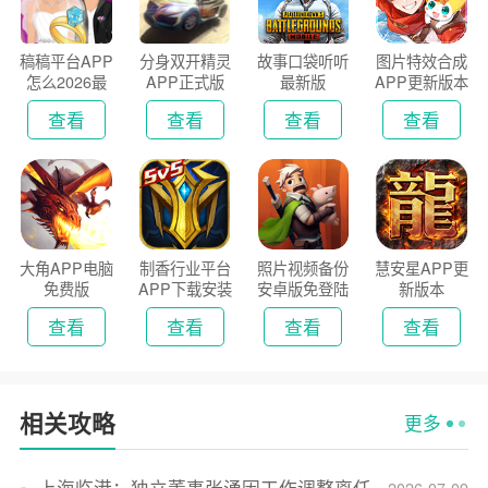
稿稿平台APP
分身双开精灵
故事口袋听听
图片特效合成
怎么2026最
APP正式版
最新版
APP更新版本
新版
2026
查看
查看
查看
查看
大角APP电脑
制香行业平台
照片视频备份
慧安星APP更
免费版
APP下载安装
安卓版免登陆
新版本
2026
版
查看
查看
查看
查看
相关攻略
更多
上海临港：独立董事张湧因工作调整离任
2026-07-09