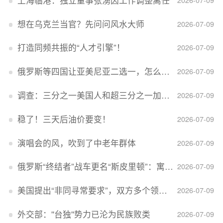
想在乌克兰当官？先问问风水大师
2026-07-09
打造同频共振的“人才引擎”！
2026-07-09
俄罗斯等四国让亚美尼亚二选一，怎么回事？
2026-07-09
调查：三分之一美国人和超三分之一加拿大人感到经济压力
2026-07-09
稳了！三天后油价要变！
2026-07-09
演唱会的风，吹到了中老年群体
2026-07-09
俄罗斯“终结者”战车更名“斯皮里顿”：寓意强大可靠，彰显俄精神力量
2026-07-09
美国提出“非同寻常要求”，双方多个领域分歧依旧，印美贸易谈判进入“关键阶段”
2026-07-09
外交部：''台独''势力已沦为民族败类
2026-07-09