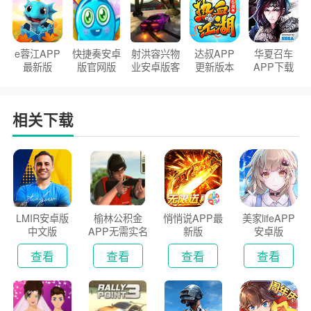
e蓉江APP
快捷奏安卓
射洪容兴物
达叔APP
华夏召车
最新版
版官网版
业安卓版客
更新版本
APP下载
户端
2026
安装2026
相关下载
LMIR安卓版
榆林公积金
悄悄说APP最
美家lifeAPP
中文版
APP无需实名
新版
安卓版
认证版
查看
查看
查看
查看