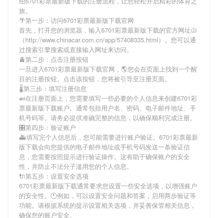
绍
6701彩票最新版下载
的注册流程，让您轻松开启精彩的体育之
旅。
🌴第一步：访问6701彩票最新版下载官网
首先，打开您的浏览器，输入
6701彩票最新版下载
的官方网址🐚
（http://www.chinacar.com.cn/app/57408335.html）。您可以通
过搜索引擎搜索或直接输入网址来访问。
🚊第二步：点击注册按钮
一旦进入
6701彩票最新版下载
官网，🌎您会在页面上找到一个醒
目的注册按钮。点击该按钮，您将被引导至注册页面。
🌡第三步：填写注册信息
🍛在注册页面上，您需要填写一些必要的个人信息来创建
6701彩
票最新版下载
账户。通常包括用户名、密码、电子邮件地址、手
机号码等。请务必提供准确完整的信息，以确保顺利完成注册。
🎛第四步：验证账户
🚑填写完个人信息后，您可能需要进行账户验证。
6701彩票最新
版下载
会向您提供的电子邮件地址或手机号码发送一条验证信
息，您需要按照提示进行验证操作。这有助于确保账户的安全
性，并防止不法分子滥用您的个人信息。
🔌第五步：设置安全选项
6701彩票最新版下载
通常要求您设置一些安全选项，以增强账户
的安全性。🕚例如，可以设置安全问题和答案，启用两步验证等
功能。请根据系统的提示设置相关选项，并妥善保管相关信息，
确保您的账户安全。