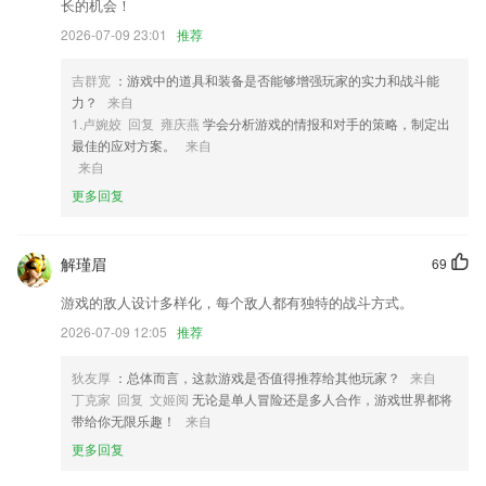
2,【超大书架】书架包含自带图书、最近阅读等图书
长的机会！
3,一龄智慧生命养护云生态
2026-07-09 23:01
推荐
4,【学习统计】统计分析您当前所学科目的学习进度、正确率、错误题
吉群宽
：游戏中的道具和装备是否能够增强玩家的实力和战斗能
量，充值开通及到期时间，便于您更好的安排学习。
力？
来自
5,帮助用户联系听力的过程中，了解新的讯息
1.卢婉姣 回复 雍庆燕
学会分析游戏的情报和对手的策略，制定出
最佳的应对方案。
来自
6,更多医疗产品即将上线，敬请期待！
来自
6701彩票最新版下载软件优势
更多回复
1.提供错误的零分作文，用于学生反省思考；
2.单词短语，整理各单元单词短语，协助学生预习课文。
解瑾眉
69
3.考点视频解析:高频考点+高频易错，以题带点，视频解析更轻松;
游戏的敌人设计多样化，每个敌人都有独特的战斗方式。
4.·海量的作文素材可以极力的存储，能够便于你轻松管理所需
2026-07-09 12:05
推荐
5.精选时下区块链高流量话题，涵盖地方规划、前沿技术、应用方向、就
业热门、人才计划、帮扶政策等等海量资讯！
狄友厚
：总体而言，这款游戏是否值得推荐给其他玩家？
来自
丁克家 回复 文姬阅
无论是单人冒险还是多人合作，游戏世界都将
6.开展技术途径供给关于海关数据运用技术、电子邮件搜集、谷歌+海关
带给你无限乐趣！
来自
数据、市场剖析等；
更多回复
6701彩票最新版下载更新了什么?