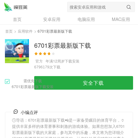
首页
安卓应用
电脑应用
MAC应用
资讯
专题
设计奖
创意应用
首页
>
应用软件
>
6701彩票最新版下载
问答
6701彩票最新版下载
官方
年满12周岁
下载安装
次下载
6796179
需优先下载
安全下载
6701彩票最新版下载安装
小编点评
🕓导语：
6701彩票最新版下载
📲是一家备受瞩目的体育平台，🏺
提供丰富多样的体育赛事和刺激的游戏体验。如果您想加入
6701
彩票最新版下载
的大家庭，参与其中的乐趣，本文将为您详细介