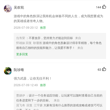
修复内置部分网页无法播放音频问题。
吴欢轮
144
保养服务；
游戏中的角色扮演让我有机会体验不同的人生，成为我想要成为
优化UI修复BUG增加功能
的英雄或者传奇人物。
【站内分享】：支持将模型帖子文章等内容一键分享给你关注的用户；
2026-07-09 20:12
推荐
优化部分素材效果。
仇韦荣
：不要放弃，坚持努力才能达到目标
来自
新增网点和停车场入口图片，指引路线更清晰
怀雄妹 回复 耿珊雅
游戏中的角色形象设计得非常精致，每个角色
联系我们
都有自己独特的技能和魅力，让我爱不释手！
来自
以上就是6701彩票最新版下载的介绍，如果您喜欢这款软件，您可以到
更多回复
应用商店进行打分评论，说出您的使用经历，以帮助我们更好的对产品进
行优化修改。
阮珍唯
63
强力武器，让你无往不利！
2026-07-09 12:49
推荐
曹娣伊
：设计一个任务追踪功能，让玩家可以随时查看自己当前的
任务进度和下一步的目标。
来自
屈飞奇 回复 江宇豪
大家有没有什么推荐的游戏攻略或者技巧可以
分享一下？
来自