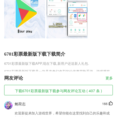
6701彩票最新版下载下载简介
6701彩票最新版下载
APP,现在下载,新用户还送新人礼包.
6701彩票最新版下载是一款具有奇幻色彩的仙侠类冒险手游。游戏拥有
着十分精致的画面，Q版的人物更带给了玩家独特的放松感受，同时，有
网友评论
更多
趣的剧情故事更让玩家在此能够得到治愈，能够享受这个世界。玩家登录
游戏时，可以领取大量丰厚的经验奖励，让你能够更快的升级，得以开展
下载6701彩票最新版下载参与网友评论互动 ( 407 条 )
属于自己的冒险。
6701彩票最新版下载软件特色
鲍荷志
166
1,【便捷智能的在线支付】
欢迎新徒弟加入游戏世界，希望你能在这里找到自己的乐趣和成