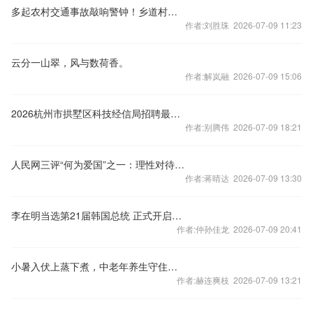
多起农村交通事故敲响警钟！乡道村路不容任性“狂飙”
作者:刘胜珠 2026-07-09 11:23
云分一山翠，风与数荷香。
作者:解岚融 2026-07-09 15:06
2026杭州市拱墅区科技经信局招聘最新通知
作者:别腾伟 2026-07-09 18:21
人民网三评“何为爱国”之一：理性对待“爱国”与“碍国”之争
作者:蒋晴达 2026-07-09 13:30
李在明当选第21届韩国总统 正式开启总统任期
作者:仲孙佳龙 2026-07-09 20:41
小暑入伏上蒸下煮，中老年养生守住心脾、做好4避，安稳度盛夏
作者:赫连爽枝 2026-07-09 13:21