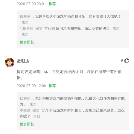
画滤镜捕捉这美妙的一切，您可尽情享受动漫般的世界！
2026-07-09 23:01
推荐
3,来到这里可以随时在线欣赏各种古代书法名作
傅翠盛
：我最喜欢这个游戏的画面和音乐，简直美得让人惊艳！
4,费阅读低流量消耗。
来自
5,以派语为依据创建家族树、全景图清晰明了， 代际关系明确
1.庞露莲 回复 雷行昭
练习思考和判断，做出明智的决策
来自
来自
6,轻巧时尚
更多回复
V体育最新登录地址软件优势
1.有机化学、化学实验、物质的结构与性质、等几个大的模块。
逄珊达
5
2.帮助家长更好的掌握孩子的学习生活状况，出门在外也不用担心；
提前设定游戏目标，并制定合理的计划，以便在游戏中有所依
3.实现真正意义上的因材施教，为学生提供稳定、可靠、全方位、性能良
据。
好的软硬件整体解决方案。
2026-07-09 12:00
推荐
4.在客户管理的功能中，为工作人员提供了所有下达订单的客户信息，订
单的来源也是记录完善的，可以根据自身的情况来对于这些订单进行选择
伏娇康
：充分利用游戏内的资源和技能，以最大化战斗力和生存能
处理
力。
来自
5.公务员考试随身学，专门公务员考生量身打造。免费，不收费使用题
幸馥谦 回复 贡丹厚
玩游戏的时间越长，发现自己越来越菜，怎么
库、视频、直播、答疑服务
办呢？
来自
更多回复
6.学习者在练习之后，用app提供的“拍作业”功能，为学习者提供作业批
改的功能。