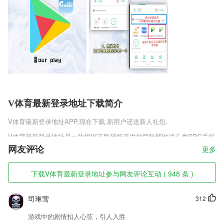
V体育最新登录地址下载简介
V体育最新登录地址
APP,现在下载,新用户还送新人礼包.
V体育最新登录地址是一款根据正版授权开发的冒险即时战斗类RPG手机
游戏，游戏完美还原了原著的故事情节，采用先进引擎技术打造，拥有流
网友评论
更多
畅自然的操作手感，丰富的剧情人物，MT4失落的荣耀正版v1.0.0.1高度
自由的玩法模式，你将在这里开启全新的冒险之旅。
下载V体育最新登录地址参与网友评论互动 ( 948 条 )
V体育最新登录地址软件特色
司琳莺
312
1,闪布即时通讯 消息精准必达
2,你会化身成什么形象？我们Avatar功能让你变成你想要的形象，搭配漫
游戏中的剧情扣人心弦，引人入胜