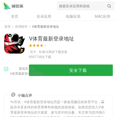
首页
安卓应用
电脑应用
MAC应用
资讯
专题
设计奖
创意应用
首页
>
应用软件
>
V体育最新登录地址
问答
V体育最新登录地址
官方
年满12周岁
下载安装
次下载
6597738
需优先下载
安全下载
V体育最新登录地址安装
小编点评
🛰导语：
V体育最新登录地址
🈷是一家备受瞩目的体育平台，🚍
提供丰富多样的体育赛事和刺激的游戏体验。如果您想加入
V体
育最新登录地址
的大家庭，参与其中的乐趣，本文将为您详细介