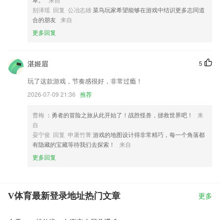
别泽瑶 回复 公冶志雄
菜鸟玩家希望能够在游戏中结识更多志同道
合的朋友
来自
更多回复
湛姬眉
5
玩了这款游戏，节奏感很好，非常过瘾！
2026-07-09 21:36
推荐
曹梅
：勇者的冒险之旅从此开始了！战胜怪兽，拯救世界吧！
来
自
晏宁俊 回复 申屠竹菁
游戏的地图设计得非常精巧，每一个角落都
有隐藏的宝藏等待我们去探索！
来自
更多回复
V体育最新登录地址热门文章
更多