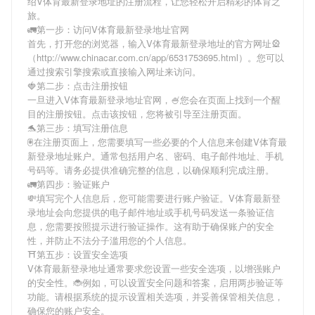
绍
V体育最新登录地址
的注册流程，让您轻松开启精彩的体育之
旅。
🚛第一步：访问V体育最新登录地址官网
首先，打开您的浏览器，输入
V体育最新登录地址
的官方网址🎡
（http://www.chinacar.com.cn/app/6531753695.html）。您可以
通过搜索引擎搜索或直接输入网址来访问。
🍓第二步：点击注册按钮
一旦进入
V体育最新登录地址
官网，🍧您会在页面上找到一个醒
目的注册按钮。点击该按钮，您将被引导至注册页面。
🐬第三步：填写注册信息
🖲在注册页面上，您需要填写一些必要的个人信息来创建
V体育最
新登录地址
账户。通常包括用户名、密码、电子邮件地址、手机
号码等。请务必提供准确完整的信息，以确保顺利完成注册。
🚛第四步：验证账户
💸填写完个人信息后，您可能需要进行账户验证。
V体育最新登
录地址
会向您提供的电子邮件地址或手机号码发送一条验证信
息，您需要按照提示进行验证操作。这有助于确保账户的安全
性，并防止不法分子滥用您的个人信息。
⛩第五步：设置安全选项
V体育最新登录地址
通常要求您设置一些安全选项，以增强账户
的安全性。🐞例如，可以设置安全问题和答案，启用两步验证等
功能。请根据系统的提示设置相关选项，并妥善保管相关信息，
确保您的账户安全。