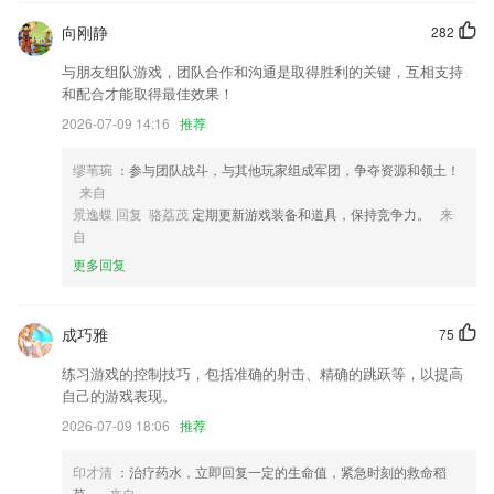
V体育最新登录地址更新了什么?
向刚静
282
用户搜索优化
与朋友组队游戏，团队合作和沟通是取得胜利的关键，互相支持
软件便捷的为您提供录音识别服务，轻按即可录音，录制完成之后一键点
和配合才能取得最佳效果！
击即可识别，语音识别后的内容可以进行中英文一键翻译一键复制
2026-07-09 14:16
推荐
增加动画与图像编辑的滚动条
缪苇琬
：参与团队战斗，与其他玩家组成军团，争夺资源和领土！
修复部分导致报错问题；
来自
新增：支持分屏
景逸蝶 回复 骆荔茂
定期更新游戏装备和道具，保持竞争力。
来
自
坐标点击：有些控件没有文字也没有ID，此时可以通过输入控件的坐标来
更多回复
实现点击。
联系我们
以上就是V体育最新登录地址的介绍，如果您喜欢这款软件，您可以到应
成巧雅
75
用商店进行打分评论，说出您的使用经历，以帮助我们更好的对产品进行
优化修改。
练习游戏的控制技巧，包括准确的射击、精确的跳跃等，以提高
自己的游戏表现。
2026-07-09 18:06
推荐
印才清
：治疗药水，立即回复一定的生命值，紧急时刻的救命稻
草。
来自