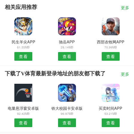
相关应用推荐
更多
民生羊尖APP
驰岳APP
西部农牧网APP
61.55MB
29.14MB
70.99MB
查看
查看
查看
下载了V体育最新登录地址的朋友都下载了
更多
电量悬浮窗安卓版
铁大校园卡安卓版
买卖时间APP
92.42MB
96.97MB
53.21MB
查看
查看
查看