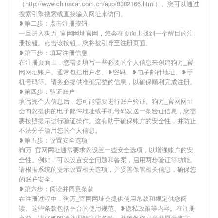
（http://www.chinacar.com.cn/app/8302166.html）。您可以通过
搜索引擎搜索或直接输入网址来访问。
❥第二步：点击注册按钮
一旦进入狗万_官网网址官网，您会在页面上找到一个醒目的注
册按钮。点击该按钮，您将被引导至注册页面。
❥第三步：填写注册信息
在注册页面上，您需要填写一些必要的个人信息来创建狗万_官
网网址账户。通常包括用户名、❥密码、❥电子邮件地址、❥手
机号码等。请务必提供准确完整的信息，以确保顺利完成注册。
❥第四步：验证账户
填写完个人信息后，您可能需要进行账户验证。狗万_官网网址
会向您提供的电子邮件地址或手机号码发送一条验证信息，您需
要按照提示进行验证操作。这有助于确保账户的安全性，并防止
不法分子滥用您的个人信息。
❥第五步：设置安全选项
狗万_官网网址通常要求您设置一些安全选项，以增强账户的安
全性。例如，可以设置安全问题和答案，启用两步验证等功能。
请根据系统的提示设置相关选项，并妥善保管相关信息，确保您
的账户安全。
❥第六步：阅读并同意条款
在注册过程中，狗万_官网网址会提供使用条款和规定供您阅
读。这些条款包括平台的使用规范、❥隐私政策等内容。在注册
之前，请仔细阅读并理解这些条款，并确保您同意并愿意遵守。