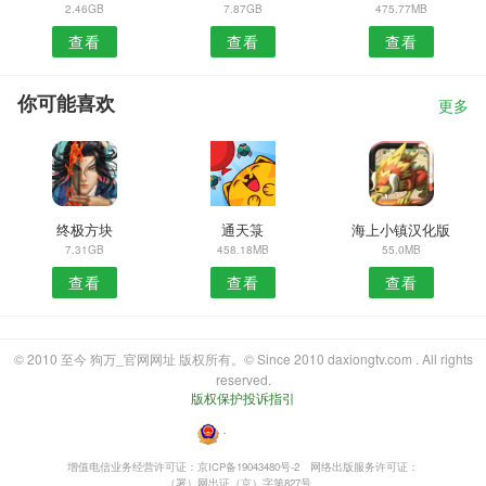
2.46GB
7.87GB
475.77MB
查看
查看
查看
你可能喜欢
更多
终极方块
通天箓
海上小镇汉化版
7.31GB
458.18MB
55.0MB
查看
查看
查看
© 2010 至今 狗万_官网网址 版权所有。© Since 2010 daxiongtv.com . All rights
reserved.
版权保护投诉指引
・
增值电信业务经营许可证：京ICP备19043480号-2
网络出版服务许可证：
（署）网出证（京）字第827号