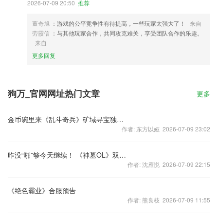
2026-07-09 20:50
推荐
董奇旭
：游戏的公平竞争性有待提高，一些玩家太强大了！
来自
劳霞信
：与其他玩家合作，共同攻克难关，享受团队合作的乐趣。
来自
更多回复
狗万_官网网址热门文章
更多
金币碗里来《乱斗奇兵》矿域寻宝独家攻略曝光
作者: 东方以娅 2026-07-09 23:02
昨没“啪”够今天继续！ 《神墓OL》双十一福利活动限时狂欢
作者: 沈雁悦 2026-07-09 22:15
《绝色霸业》合服预告
作者: 熊良枝 2026-07-09 11:55