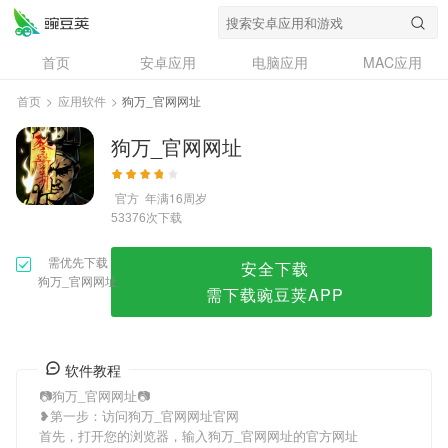
狗万_官网网址
首页
安卓应用
电脑应用
MAC应用
资讯
专题
设计奖
创意应用
首页
>
应用软件
>
狗万_官网网址
问答
狗万_官网网址
官方
年满16周岁
次下载
53376
需优先下载
安全下载
狗万_官网网址
需下载豌豆荚APP
软件教程
📷狗万_官网网址📷
❥第一步：访问狗万_官网网址官网
首先，打开您的浏览器，输入狗万_官网网址的官方网址