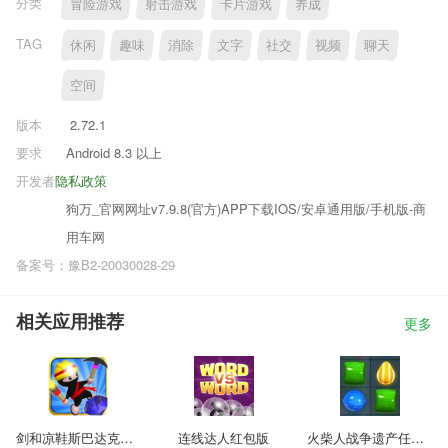
分类
冒险游戏
射击游戏
卡片游戏
养成
TAG
休闲
趣味
消除
文字
社交
视频
聊天
空间
版本
2.72.1
要求
Android 8.3 以上
开发者
隐私政策
狗万_官网网址v7.9.8(官方)APP下载IOS/安卓通用版/手机版-商
用车网
备案号：豫B2-20030028-29
相关应用推荐
更多
剑和凉鞋斯巴达克斯中文版
连线达人红包版
火柴人战争遗产任务版