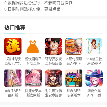
2.数据同步后台进行，不影响前台操作
3.日期时间选择方便，容易点错
热门推荐
书签地球安
餐饮酒店平
环球驿家安
木屋竹屋建
116格兰仕
卓版无广告
台安卓版
卓版新版免
造APP正
居家APP
官方正版
2026版
费下载
版2026
手机版
e蓉江APP
快捷奏安卓
射洪容兴物
达叔APP
华夏召车
最新版
版官网版
业安卓版客
更新版本
APP下载
户端
2026
安装2026