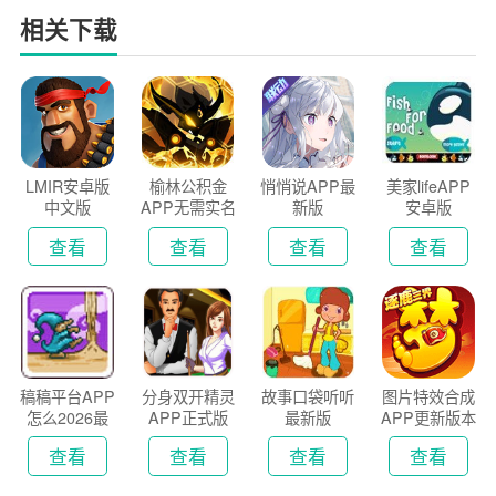
相关下载
LMIR安卓版
榆林公积金
悄悄说APP最
美家lifeAPP
中文版
APP无需实名
新版
安卓版
认证版
查看
查看
查看
查看
稿稿平台APP
分身双开精灵
故事口袋听听
图片特效合成
怎么2026最
APP正式版
最新版
APP更新版本
新版
2026
查看
查看
查看
查看