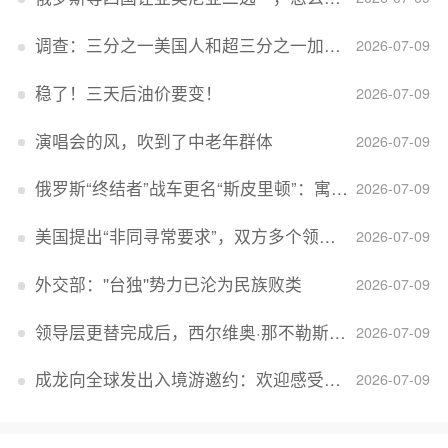
调查：三分之一美国人和超三分之一加拿大人感到经济压力
2026-07-09
稳了！三天后油价要变！
2026-07-09
演唱会的风，吹到了中老年群体
2026-07-09
俄罗斯“终结者”战车更名“斯皮里顿”：寓意强大可靠，彰显俄精神力量
2026-07-09
美国提出“非同寻常要求”，双方多个领域分歧依旧，印美贸易谈判进入“关键阶段”
2026-07-09
外交部：''台独''势力已沦为民族败类
2026-07-09
领导层更替完成后，西尔维奥·那不勒斯出任Lucid首席执行官
2026-07-09
成龙向全球发出入境游邀约：欢迎感受无滤镜的真实中国
2026-07-09