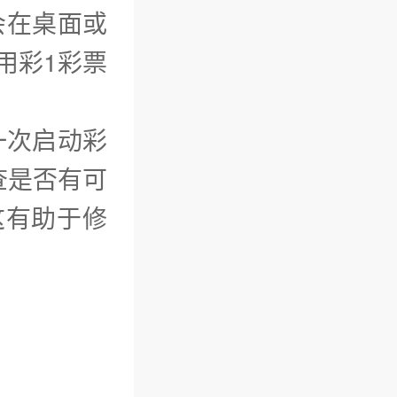
会在桌面或
用彩1彩票
一次启动彩
查是否有可
这有助于修