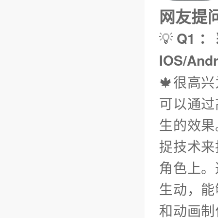
网友提问（
💡
Q1：
IOS/An
🍁很高
可以通过
生的效果
捉技术来
角色上。
生动，能
和动画制