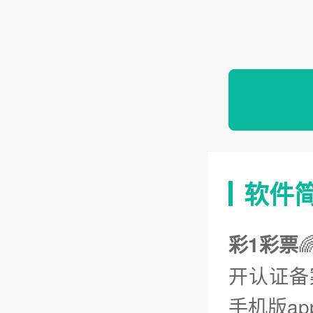
软件
彩1彩票
开认证备
手机版a