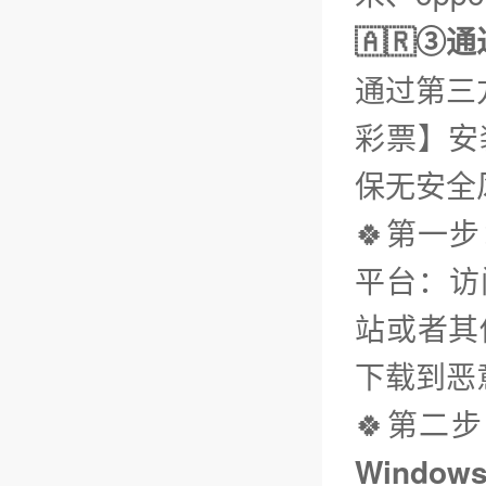
🇦🇷③
通过第三
彩票】安
保无安全
🍀第一
平台：访问
站或者其
下载到恶
🍀第二
Window