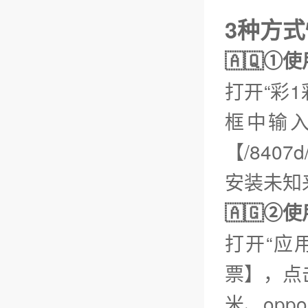
3种方
🇦🇶①
打开“彩
框中输
【/8407
安装未知
🇦🇬
打开“应
票】，点
米、opp