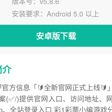
版本号：v5.8.6
安装要求：Android 5.0 以上
安卓版下载
简介
🌈官方信息「🔰全新官网正式上线🔰
案(✅/)提供官网入口、访问地址、
pp、全站登录入口.彩1彩票小编游戏