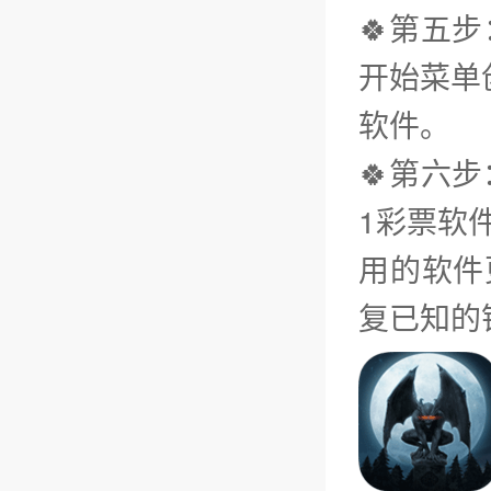
🍀第五
开始菜单
软件。
🍀第六
1彩票软
用的软件
复已知的