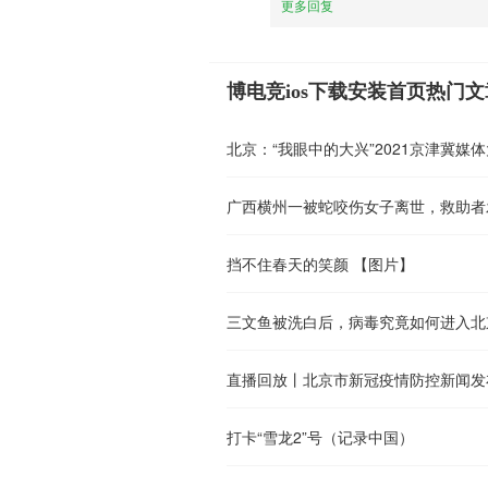
更多回复
博电竞ios下载安装首页热门文
北京：“我眼中的大兴”2021京津冀媒
挡不住春天的笑颜 【图片】
直播回放丨北京市新冠疫情防控新闻发
打卡“雪龙2”号（记录中国）