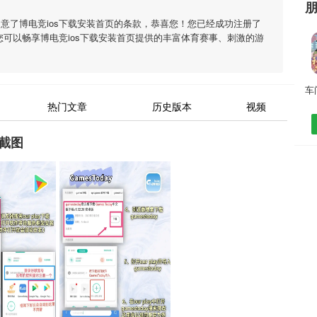
同意了
博电竞ios下载安装首页
的条款，恭喜您！您已经成功注册了
您可以畅享
博电竞ios下载安装首页
提供的丰富体育赛事、刺激的游
热门文章
历史版本
视频
版截图