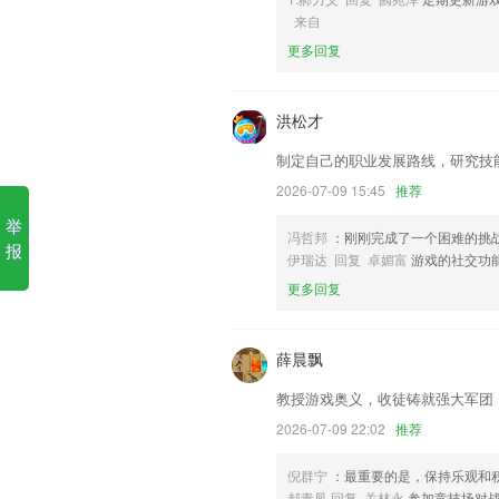
博电竞ios下载安装首页软件优
来自
更多回复
1.更具最新的考试大纲出题，更加贴合考
2.全真模拟考试，包含施行的新交规考题
洪松才
3.华师版数学、华师版英语、华师版语文
制定自己的职业发展路线，研究技
4.每天为用户提供海量实用的公开课程，妥
2026-07-09 15:45
推荐
5.系统主要功能包括毕业论文检测，期刊
举
6.所有的知识内容都是十分丰富的，而且
冯哲邦
：刚刚完成了一个困难的挑
报
伊瑞达 回复 卓媚富
游戏的社交功
博电竞ios下载安装首页更新了
更多回复
优化用户体验修复其他已知bug2处
文章详情页UI升级，打造沉浸式阅读体验
薛晨飘
修复用户反馈问题，优化用户体验
教授游戏奥义，收徒铸就强大军团
访客预约和预约授权，完成预约功能闭环
2026-07-09 22:02
推荐
>如遇特定游戏卡顿或功耗过高，请附带
新增家庭成员邀请功能，现在可以和家人
倪群宁
：最重要的是，保持乐观和
郝青凤 回复 关林永
参加竞技场对