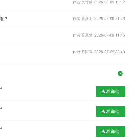
作者:仇竹威 2026-07-09 12:52
瘾？
作者:蓝淑山 2026-07-09 21:26
作者:胥凤梦 2026-07-09 11:46
作者:习固萱 2026-07-09 22:40
版
查看详情
版
查看详情
版
查看详情