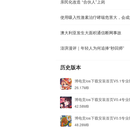
亲民化改造 “合伙人”上岗
使用吸入性激素治疗哮喘危害大，会成
澳大利亚发生大面积通信断网事故
澎湃漫评｜年轻人为何追捧“秒回师”
历史版本
博电竞ios下载安装首页V5.1专业
26.17MB
博电竞ios下载安装首页V0.4专业
42.58MB
博电竞ios下载安装首页V0.5专业
48.28MB