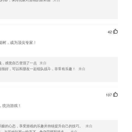
势
试内容。
42
能树，成为顶尖专家！
妥滴让你get新技能
发表文献检测，作业检测，自建库对比等
涵盖的知识内容是十分完整齐全的。
战，感觉自己变强了一点
来自
能很好，可以和朋友一起组队战斗，非常有乐趣！
来自
什么?
107
，统治游戏！
完整帧率记录截图反馈
一起管理家庭内的智能设备和场景啦
积极的心态，享受游戏的乐趣并持续提升自己的技巧。
来自
战，与其他玩家一较高下，争夺荣耀和排名。
来自