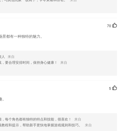
，如果您喜欢这款软件，您可以到应用商店进行打分评论，说出您的使
化修改。
70
场景都有一种独特的魅力。
烦人
来自
戏，要合理安排时间，保持身心健康！
来自
5
趣。
细，每个角色都有独特的特点和技能，很喜欢！
来自
戏教程和提示，帮助新手更快地掌握游戏规则和技巧。
来自