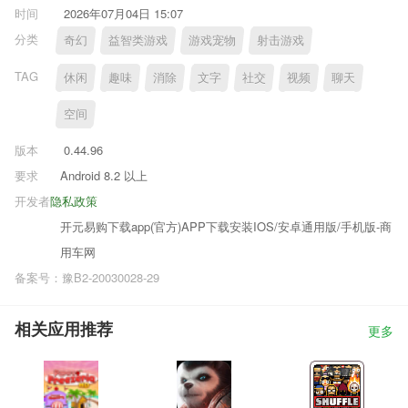
时间
2026年07月04日 15:07
分类
奇幻
益智类游戏
游戏宠物
射击游戏
TAG
休闲
趣味
消除
文字
社交
视频
聊天
空间
版本
0.44.96
要求
Android 8.2 以上
开发者
隐私政策
开元易购下载app(官方)APP下载安装IOS/安卓通用版/手机版-商
用车网
备案号：豫B2-20030028-29
相关应用推荐
更多