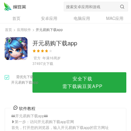
开元易购下载app
首页
安卓应用
电脑应用
MAC应用
资讯
专题
设计奖
创意应用
首页
>
应用软件
>
开元易购下载app
问答
开元易购下载app
官方
年满16周岁
次下载
37497
需优先下载
安全下载
开元易购下载app
需下载豌豆荚APP
软件教程
🚋开元易购下载app🚋
❥第一步：访问开元易购下载app官网
首先，打开您的浏览器，输入开元易购下载app的官方网址