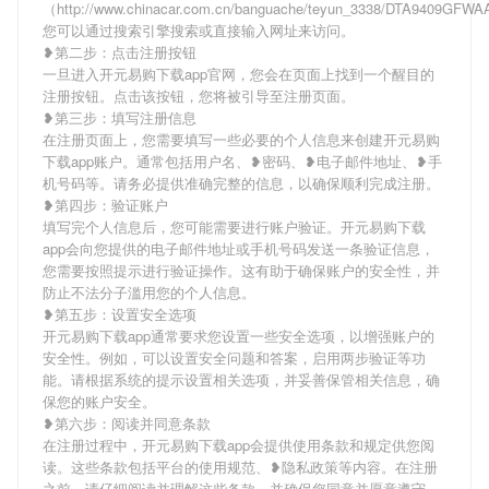
（http://www.chinacar.com.cn/banguache/teyun_3338/DTA9409GFW
您可以通过搜索引擎搜索或直接输入网址来访问。
❥第二步：点击注册按钮
一旦进入开元易购下载app官网，您会在页面上找到一个醒目的
注册按钮。点击该按钮，您将被引导至注册页面。
❥第三步：填写注册信息
在注册页面上，您需要填写一些必要的个人信息来创建开元易购
下载app账户。通常包括用户名、❥密码、❥电子邮件地址、❥手
机号码等。请务必提供准确完整的信息，以确保顺利完成注册。
❥第四步：验证账户
填写完个人信息后，您可能需要进行账户验证。开元易购下载
app会向您提供的电子邮件地址或手机号码发送一条验证信息，
您需要按照提示进行验证操作。这有助于确保账户的安全性，并
防止不法分子滥用您的个人信息。
❥第五步：设置安全选项
开元易购下载app通常要求您设置一些安全选项，以增强账户的
安全性。例如，可以设置安全问题和答案，启用两步验证等功
能。请根据系统的提示设置相关选项，并妥善保管相关信息，确
保您的账户安全。
❥第六步：阅读并同意条款
在注册过程中，开元易购下载app会提供使用条款和规定供您阅
读。这些条款包括平台的使用规范、❥隐私政策等内容。在注册
之前，请仔细阅读并理解这些条款，并确保您同意并愿意遵守。