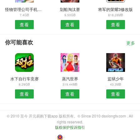
怪物管理公司手机版游戏
划船淘汰赛
将军的荣耀3修改版
7.4GB
9.50GB
818.28MB
查看
查看
查看
你可能喜欢
更多
水下自行车竞赛
蒸汽世界
监狱少年
8.29GB
319.44MB
43.3MB
查看
查看
查看
© 2010 至今 开元易购下载app 版权所有。© Since 2010 daxiongtv.com . All
rights reserved.
版权保护投诉指引
・