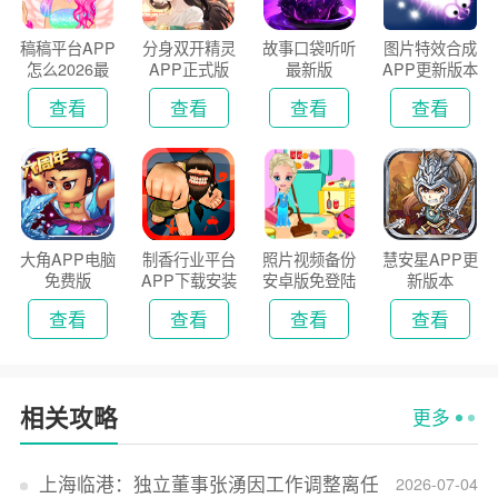
稿稿平台APP
分身双开精灵
故事口袋听听
图片特效合成
怎么2026最
APP正式版
最新版
APP更新版本
新版
2026
查看
查看
查看
查看
大角APP电脑
制香行业平台
照片视频备份
慧安星APP更
免费版
APP下载安装
安卓版免登陆
新版本
2026
版
查看
查看
查看
查看
相关攻略
更多
上海临港：独立董事张湧因工作调整离任
2026-07-04