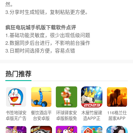
然。
3.分享时生成短链，复制粘贴更方便。
疯狂电玩城手机版下载软件点评
1.基础功能灵敏度，很少出现低级问题
2.数据同步后台进行，不影响前台操作
3.日期时间选择方便，容易点错
热门推荐
书签地球安
餐饮酒店平
环球驿家安
木屋竹屋建
116格兰仕
卓版无广告
台安卓版
卓版新版免
造APP正
居家APP
官方正版
2026版
费下载
版2026
手机版