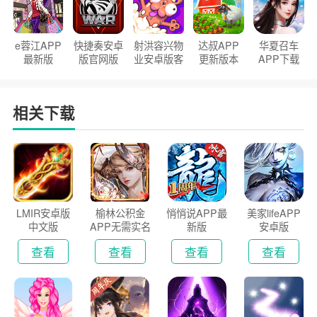
e蓉江APP
快捷奏安卓
射洪容兴物
达叔APP
华夏召车
最新版
版官网版
业安卓版客
更新版本
APP下载
户端
2026
安装2026
相关下载
LMIR安卓版
榆林公积金
悄悄说APP最
美家lifeAPP
中文版
APP无需实名
新版
安卓版
认证版
查看
查看
查看
查看