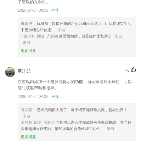
2,运动侦测: 在触发后可以通过邮件和推送自动报警，为您节省流量；
了游戏的互动性。
3,专车服务，优惠多多，出行新选择
2026-07-04 06:58
推荐
4,以后识别文字就会非常的轻松、快速了，满足用户的识别需求；
巩斌进
：玩游戏可以提升我的注意力和反应能力，让我在现实生活
5,个性主题交互
中更加细心和敏捷。
来自
1.虞鸿利 回复 齐影融
画面很精致，但是操作太复杂了
来自
6,迅速开拓市场商机永不枯竭
来自
好运来赚钱app下载软件优势
更多回复
1.功能齐全的软件，2265每一次的使用，都是可以很好的帮助到你。
2.背单词时，来自英语听力应用《朗易思听》的数十万有声例句为你还原
詹江弘
76
单词的真实语境，让你在背单词的同时，掌握单词的词义和用法；
在游戏内添加一个建议或提示的功能，当玩家遇到困难时，可以
3.独特本地缓存，无网也能畅览视频
随时获取帮助和指导。
4.如需牢固掌握知识点，可通过在题库中进行日常练习和和专项练习知道
2026-07-04 04:22
推荐
自己当前的学习情况；
5.不会有任何危险，而且实验的所有属性你可以自由设置。
阮国蕊
：游戏的画面太美了，每个细节都精致入微，赏心悦目！
来自
6.新大纲名师讲解、精编题库、知识点剖析多位一体
师恒超 回复 屈豪信
与其他玩家合作完成特殊任务或挑战，共同解
好运来赚钱app下载更新了什么?
决难题和收获奖励，增加游戏的合作性和互动性。
来自
更多回复
日租下单服务升级，可选送车上门