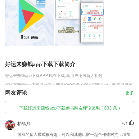
好运来赚钱app下载下载简介
好运来赚钱app下载
APP,现在下载,新用户还送新人礼包.
好运来赚钱app下载是一款大型玄幻的角色扮演类冒险手游，唯美浪漫画
风，炫酷华丽的技能特效，畅快淋漓的连招快感，在超大的世界地图里自
网友评论
更多
由探索，3D的游戏带来极致流畅的打斗画面，其中事物活灵活现，超多
副本等你创建角色挑战，完善社交系统语音开黑一起挑战团本，收服异
下载好运来赚钱app下载参与网友评论互动 ( 833 条 )
兽，无缝衔接超大地图自由冒险，发现秘宝，夺取修炼资源增强实力。
好运来赚钱app下载软件特色
柏纨月
701
1,【商城】积分商城和文化卡商城，打造线上线下一体化业态。
游戏的多人模式很有趣，可以和其他玩家一起合作或对抗，增加