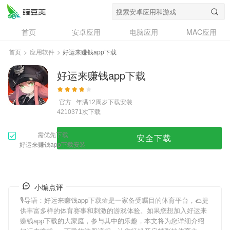
首页
安卓应用
电脑应用
MAC应用
资讯
专题
设计奖
创意应用
首页
>
应用软件
>
好运来赚钱app下载
问答
好运来赚钱app下载
官方
年满12周岁
下载安装
次下载
4210371
需优先下载
安全下载
好运来赚钱app下载安装
小编点评
🎙导语：
好运来赚钱app下载
🌼是一家备受瞩目的体育平台，🌮提
供丰富多样的体育赛事和刺激的游戏体验。如果您想加入
好运来
赚钱app下载
的大家庭，参与其中的乐趣，本文将为您详细介绍