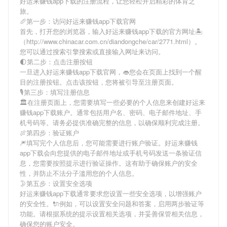
好运来赚钱app下载
的注册流程，让您轻松开启精彩的体育之
旅。
🥖第一步：访问好运来赚钱app下载官网
首先，打开您的浏览器，输入
好运来赚钱app下载
的官方网址🏝
（http://www.chinacar.com.cn/diandongche/car/2771.html）。
您可以通过搜索引擎搜索或直接输入网址来访问。
🌓第二步：点击注册按钮
一旦进入
好运来赚钱app下载
官网，👄您会在页面上找到一个醒
目的注册按钮。点击该按钮，您将被引导至注册页面。
🎙第三步：填写注册信息
🏛在注册页面上，您需要填写一些必要的个人信息来创建
好运来
赚钱app下载
账户。通常包括用户名、密码、电子邮件地址、手
机号码等。请务必提供准确完整的信息，以确保顺利完成注册。
🍖第四步：验证账户
🎆填写完个人信息后，您可能需要进行账户验证。
好运来赚钱
app下载
会向您提供的电子邮件地址或手机号码发送一条验证信
息，您需要按照提示进行验证操作。这有助于确保账户的安全
性，并防止不法分子滥用您的个人信息。
🌛第五步：设置安全选项
好运来赚钱app下载
通常要求您设置一些安全选项，以增强账户
的安全性。🔌例如，可以设置安全问题和答案，启用两步验证等
功能。请根据系统的提示设置相关选项，并妥善保管相关信息，
确保您的账户安全。