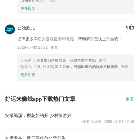
更多回复
公冶欣儿
5
提供更多详细的游戏指南和教程，帮助新手更快上手游戏！
2026-07-03 23:22
推荐
江枫中
：勇者奋力击败恶龙，获得丰厚的奖励
来自
甄环儿 回复 杜固鸣
加入公会，与志同道合的玩家共同冒险
来自
更多回复
好运来赚钱app下载热门文章
更多
安徽郎溪：樱花如约开 乡村旅游兴
作者:邹环发 2026-07-04 06:58
甘肃发布一批干部任前公示公告