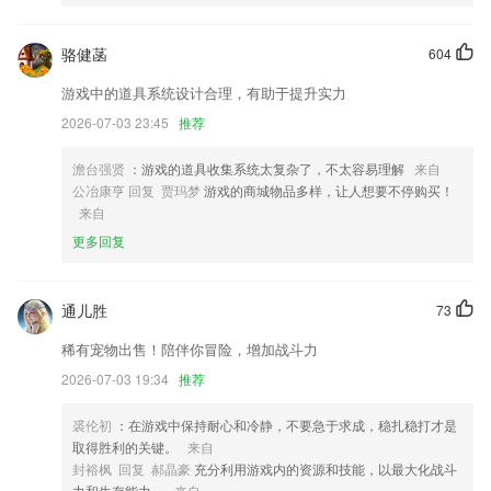
优化企业版本密友圈只能企业管理员修改本企业人员策略，控制员工浏览
加密文件和解密文件权限
骆健菡
604
修改bug，隐私政策合规修改
游戏中的道具系统设计合理，有助于提升实力
Xlink支持冷暖色调切换
2026-07-03 23:45
推荐
模板关键字支持“到期日期”“到期时间”。
澹台强贤
：游戏的道具收集系统太复杂了，不太容易理解
来自
更新了隐私政策相关内容
公冶康亨 回复 贾玛梦
游戏的商城物品多样，让人想要不停购买！
联系我们
来自
以上就是好运来赚钱app下载的介绍，如果您喜欢这款软件，您可以到应
更多回复
用商店进行打分评论，说出您的使用经历，以帮助我们更好的对产品进行
优化修改。
通儿胜
73
稀有宠物出售！陪伴你冒险，增加战斗力
2026-07-03 19:34
推荐
裘伦初
：在游戏中保持耐心和冷静，不要急于求成，稳扎稳打才是
取得胜利的关键。
来自
封裕枫 回复 郝晶豪
充分利用游戏内的资源和技能，以最大化战斗
力和生存能力。
来自