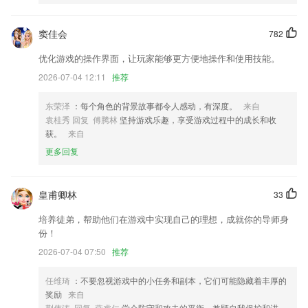
4.暨南大学、华南农业大学、国家开放大学、广东金融学院、汕头大学、
东莞理工学院、广州商学院等数十所合作院校，覆盖会计、行政管理、汉
窦佳会
782
语言文学、土木工程、学前教育、金融管理、市场营销、计算机网络技术
优化游戏的操作界面，让玩家能够更方便地操作和使用技能。
等数十个文史类、理工类、艺术类专业。
2026-07-04 12:11
推荐
5.这里的课程都是由优质的教师进行课程讲解，确保学生能够学习重要的
内容
东荣泽
：每个角色的背景故事都令人感动，有深度。
来自
6.我们将带宝贝穿梭20多个国家，来一场说走就走的环球旅行，识汉字还
袁桂秀 回复 傅腾林
坚持游戏乐趣，享受游戏过程中的成长和收
能学地理知识
获。
来自
k体育app官方下载入口更新了什么?
更多回复
姿势宇宙，最IN的拍照流行趋势都在这里
皇甫卿林
33
新增快速发货
更新店铺风格，修复部分bug。
培养徒弟，帮助他们在游戏中实现自己的理想，成就你的导师身
份！
解决了若干问题；
2026-07-04 07:50
推荐
优化区县频道相关功能
增加地理位置开关。
任维琦
：不要忽视游戏中的小任务和副本，它们可能隐藏着丰厚的
奖励
来自
联系我们
荆伟涛 回复 燕睿仁
学会防守和攻击的平衡，兼顾自我保护和进