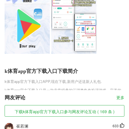
k体育app官方下载入口下载简介
k体育app官方下载入口
APP,现在下载,新用户还送新人礼包.
k体育app官方下载入口是一款非常经典的江湖类角色扮演游戏，完美的
把江湖体现的淋漓尽致你成为江湖侠客，游走穿梭在江湖之中，而且画面
网友评论
更多
场景都非常优秀精致完美，可以让玩家深入江湖体验非凡，跟着剧情一路
前进，还能邂逅你的江湖情缘，影子传剑冢正式版江湖路上也并不孤单。
下载k体育app官方下载入口参与网友评论互动 ( 169 条 )
k体育app官方下载入口软件特色
崔若澜
633
1,让我们成为你身边的博物馆，让我们一起徜徉在北京三千余年的城市历