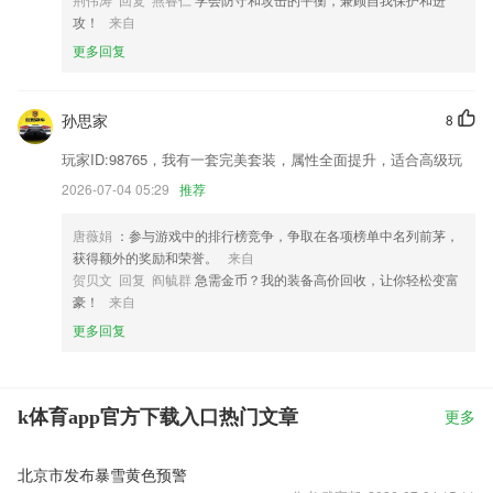
以上就是k体育app官方下载入口的介绍，如果您喜欢这款软件，您可以
攻！
来自
到应用商店进行打分评论，说出您的使用经历，以帮助我们更好的对产品
进行优化修改。
更多回复
孙思家
8
玩家ID:98765，我有一套完美套装，属性全面提升，适合高级玩
2026-07-04 05:29
推荐
唐薇娟
：参与游戏中的排行榜竞争，争取在各项榜单中名列前茅，
获得额外的奖励和荣誉。
来自
贺贝文 回复 阎毓群
急需金币？我的装备高价回收，让你轻松变富
豪！
来自
更多回复
k体育app官方下载入口热门文章
更多
北京市发布暴雪黄色预警