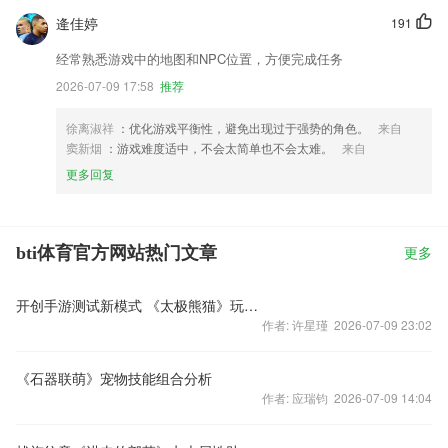
逄佳婷
191
经常熟悉游戏中的地图和NPC位置，方便完成任务
2026-07-09 17:58
推荐
徐离淑祥
：优化游戏平衡性，避免出现过于强势的角色。
来自
窦新烟
：游戏难度适中，不会太简单也不会太难。
来自
更多回复
bti体育官方网站热门文章
更多
开创手游测试新模式 《太极熊猫》玩家线下先遣队开营
作者: 许星瑾 2026-07-09 23:02
《石器联萌》宠物技能组合分析
作者: 应瑞钧 2026-07-09 14:04