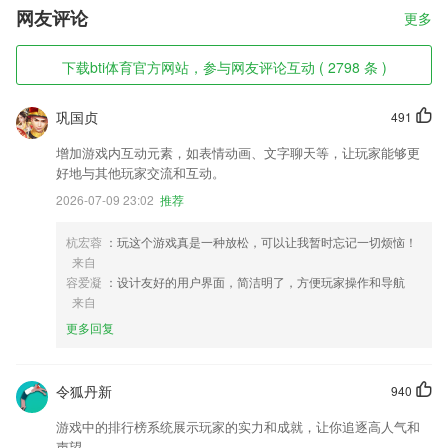
网友评论
更多
下载bti体育官方网站，参与网友评论互动 ( 2798 条 )
巩国贞
491
增加游戏内互动元素，如表情动画、文字聊天等，让玩家能够更
好地与其他玩家交流和互动。
2026-07-09 23:02
推荐
杭宏蓉
：玩这个游戏真是一种放松，可以让我暂时忘记一切烦恼！
来自
容爱凝
：设计友好的用户界面，简洁明了，方便玩家操作和导航
来自
更多回复
令狐丹新
940
游戏中的排行榜系统展示玩家的实力和成就，让你追逐高人气和
声望。