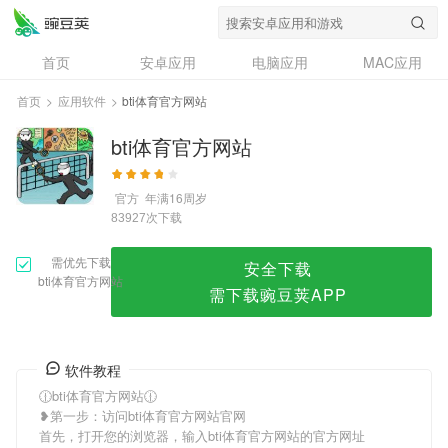
bti体育官方网站
首页
安卓应用
电脑应用
MAC应用
资讯
专题
设计奖
创意应用
首页
>
应用软件
>
bti体育官方网站
问答
bti体育官方网站
官方
年满16周岁
次下载
83927
需优先下载
安全下载
bti体育官方网站
需下载豌豆荚APP
软件教程
🕧bti体育官方网站🕧
❥第一步：访问bti体育官方网站官网
首先，打开您的浏览器，输入bti体育官方网站的官方网址