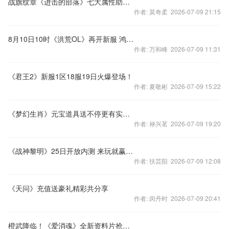
战旗纹章《进击的部落》七大属性助你笑傲部落
作者: 莫奇柔 2026-07-09 21:15
8月10日10时《洪荒OL》再开新服 鸿钧讲道
作者: 万和峰 2026-07-09 11:31
《君王2》新服1区18服19日火爆登场！
作者: 夏敬彬 2026-07-09 15:22
《梦幻生肖》元宝道具送不停更有实物奖励
作者: 禄兴茗 2026-07-09 19:20
《战神黎明》25日开放内测 来玩就赢小米4
作者: 扶芸阳 2026-07-09 12:08
《天问》充值送豪礼精彩共分享
作者: 闵丹时 2026-07-09 20:41
橙武降临！《爱消魂》全新资料片抢先曝光