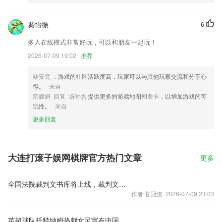
奚怡振
6
多人在线模式非常好玩，可以和朋友一起玩！
2026-07-09 19:02
推荐
柴安梵
：游戏的社区活跃度高，玩家可以与其他玩家交流和分享心
得。
来自
宗媛妍 回复 汤时杰
提供更多的游戏地图和关卡，以增加游戏的可
玩性。
来自
更多回复
大连打滚子娱网棋牌官方热门文章
更多
全国法院裁判文书库将上线，裁判文书公开何去何从？
作者:甘冠俊 2026-07-09 23:03
英超球队托特纳姆热刺女足宣布中国球员王霜加盟