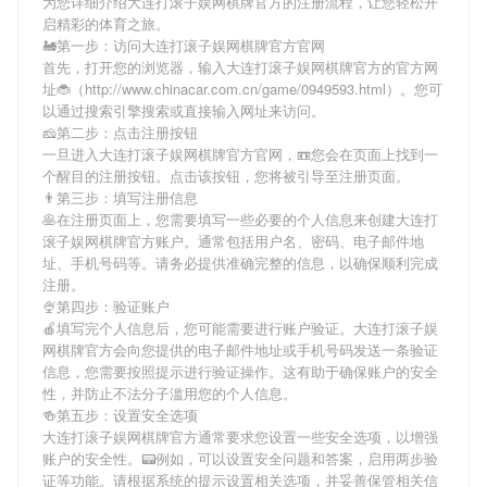
为您详细介绍
大连打滚子娱网棋牌官方
的注册流程，让您轻松开
启精彩的体育之旅。
🚂第一步：访问大连打滚子娱网棋牌官方官网
首先，打开您的浏览器，输入
大连打滚子娱网棋牌官方
的官方网
址🐞（http://www.chinacar.com.cn/game/0949593.html）。您可
以通过搜索引擎搜索或直接输入网址来访问。
🧀第二步：点击注册按钮
一旦进入
大连打滚子娱网棋牌官方
官网，📼您会在页面上找到一
个醒目的注册按钮。点击该按钮，您将被引导至注册页面。
👨第三步：填写注册信息
🥞在注册页面上，您需要填写一些必要的个人信息来创建
大连打
滚子娱网棋牌官方
账户。通常包括用户名、密码、电子邮件地
址、手机号码等。请务必提供准确完整的信息，以确保顺利完成
注册。
🍨第四步：验证账户
🍎填写完个人信息后，您可能需要进行账户验证。
大连打滚子娱
网棋牌官方
会向您提供的电子邮件地址或手机号码发送一条验证
信息，您需要按照提示进行验证操作。这有助于确保账户的安全
性，并防止不法分子滥用您的个人信息。
🍻第五步：设置安全选项
大连打滚子娱网棋牌官方
通常要求您设置一些安全选项，以增强
账户的安全性。📟例如，可以设置安全问题和答案，启用两步验
证等功能。请根据系统的提示设置相关选项，并妥善保管相关信