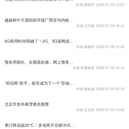
作者:萧航环 2026-07-09 12:07
越媒称中方愿协助升级广西至河内铁路交通，外交部回应
作者:沈平媚 2026-07-09 18:14
6G商用时间明确了！2G、3G退网成必然 老用户怎么办？
作者:杨菊学 2026-07-09 12:42
预售周期长、全额退款难，网上预售票套路埋得深
作者:申屠菁希 2026-07-09 14:14
“杭绍甬”联手，能否成为下一个“苏锡常”？
作者:滕枝诚 2026-07-09 22:19
北京市发布暴雪黄色预警
作者:安光筠 2026-07-09 13:09
累计降温超20℃！多地将开启俯冲式降温