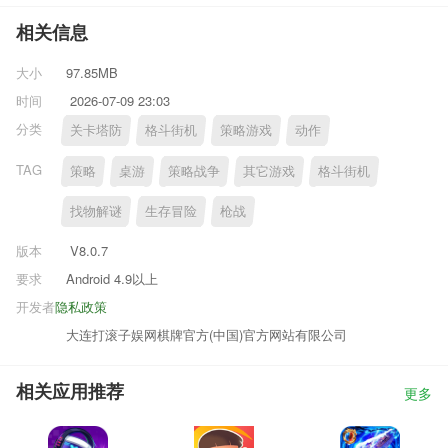
相关信息
大小
97.85MB
时间
2026-07-09 23:03
分类
关卡塔防
格斗街机
策略游戏
动作
TAG
策略
桌游
策略战争
其它游戏
格斗街机
找物解谜
生存冒险
枪战
版本
V8.0.7
要求
Android 4.9以上
开发者
隐私政策
大连打滚子娱网棋牌官方(中国)官方网站有限公司
相关应用推荐
更多