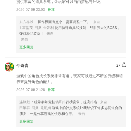
提供丰富的道具系统，让玩家可以自由搭配与升级。
2,【车票社区】问题反馈，聊天吐槽
2026-07-09 23:03
推荐
3,强大的功能上线，在线提升你的成绩不是问题，相关课程提供的十分完
善。
东方祥以
：操作界面有点小，需要调整一下。
来自
1.霍堂茂 回复 金发利
使用特殊道具和技能，战胜强大的BOSS，
4,设置你感兴趣的话题，平台强烈推荐你阅读;
夺取极品装备！
来自
5,我的课表
来自
6,【安全保障】软件不会读取用户数据，信息传输更安全；
更多回复
大连打滚子娱网棋牌官方软件优势
邵奇青
27
1.QRCode 扫描与IP输入，连接 HiTeach，以智慧型手机取代IRS教师遥
控器，教师不必走至白板前就可操作HiTeach互动教学系统
游戏中的角色成长系统非常有趣，玩家可以通过不断的升级和培
2.双师教室配备高清摄像头和全向麦克风。主讲老师通过直播间里的大屏
养来提升角色的能力。
幕，与学生进行双向语音互动，还可以一对一提问学生。每个学生配备实
2026-07-09 21:28
推荐
时互动的答题器。主讲老师提问，学生用答题器和老师互动，系统记录互
动积分，使课堂更丰富、更有趣。
连婷彪
：经常参加竞技场和排行榜竞争，提高排名
来自
3.·首页查看每位优秀讲师的信息，快速了解每位讲师的领域和教学水
田策容 回复 龙朋娴
游戏中的社交系统让我结识了许多志同道合的
平。
朋友，一起分享游戏的快乐和心得。
来自
更多回复
4.然后2265用户再根据目标和计划学习，这样就能发现很多资讯和题库更
新