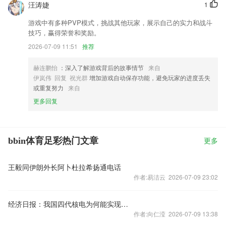
汪涛婕
1
游戏中有多种PVP模式，挑战其他玩家，展示自己的实力和战斗
技巧，赢得荣誉和奖励。
2026-07-09 11:51
推荐
赫连鹏怡
：深入了解游戏背后的故事情节
来自
伊岚伟 回复 祝光群
增加游戏自动保存功能，避免玩家的进度丢失
或重复努力
来自
更多回复
bbin体育足彩热门文章
更多
王毅同伊朗外长阿卜杜拉希扬通电话
作者:易洁云 2026-07-09 23:02
经济日报：我国四代核电为何能实现领跑
作者:向仁滢 2026-07-09 13:38