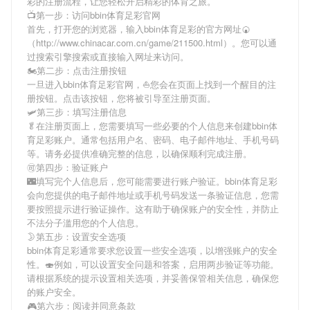
彩
的注册流程，让您轻松开启精彩的体育之旅。
📺第一步：访问bbin体育足彩官网
首先，打开您的浏览器，输入
bbin体育足彩
的官方网址🍘
（http://www.chinacar.com.cn/game/211500.html）。您可以通
过搜索引擎搜索或直接输入网址来访问。
🏍第二步：点击注册按钮
一旦进入
bbin体育足彩
官网，⛵️您会在页面上找到一个醒目的注
册按钮。点击该按钮，您将被引导至注册页面。
🛩第三步：填写注册信息
🥬在注册页面上，您需要填写一些必要的个人信息来创建
bbin体
育足彩
账户。通常包括用户名、密码、电子邮件地址、手机号码
等。请务必提供准确完整的信息，以确保顺利完成注册。
🉑第四步：验证账户
🌃填写完个人信息后，您可能需要进行账户验证。
bbin体育足彩
会向您提供的电子邮件地址或手机号码发送一条验证信息，您需
要按照提示进行验证操作。这有助于确保账户的安全性，并防止
不法分子滥用您的个人信息。
🌛第五步：设置安全选项
bbin体育足彩
通常要求您设置一些安全选项，以增强账户的安全
性。🍣例如，可以设置安全问题和答案，启用两步验证等功能。
请根据系统的提示设置相关选项，并妥善保管相关信息，确保您
的账户安全。
🎮第六步：阅读并同意条款