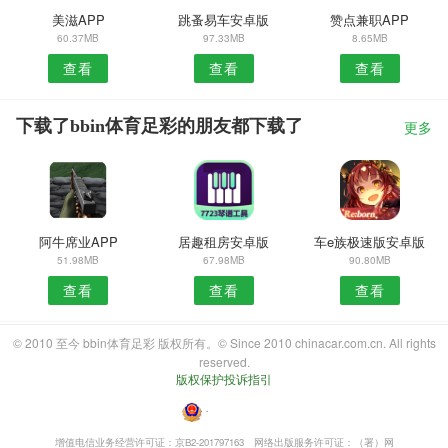
美滋APP
跳蚤易车安卓版
赞点兼职APP
60.37MB
97.33MB
8.65MB
查看
查看
查看
下载了bbin体育足彩的朋友都下载了
更多
阿牛席业APP
居趣租房安卓版
车e族极速版安卓版
51.98MB
67.98MB
90.80MB
查看
查看
查看
© 2010 至今 bbin体育足彩 版权所有。© Since 2010 chinacar.com.cn. All rights
reserved.
版权保护投诉指引
・
增值电信业务经营许可证：京B2-201797163
网络出版服务许可证：（署）网