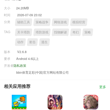
大小
24.20MB
时间
2026-07-09 23:02
分类
辅助工具
策略战争
网络游戏
模拟经营
TAG
关卡塔防
塔防游戏
找物解谜
奇幻
策略
动作
射击
逃生
版本
V2.6.8
要求
Android 4.6以上
开发者
隐私政策
bbin体育足彩(中国)官方网站有限公司
相关应用推荐
更多