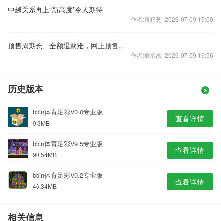
中越关系再上“新高度”令人期待
作者:路程芝 2026-07-09 19:09
预售周期长、全额退款难，网上预售票套路埋得深
作者:詹承杰 2026-07-09 16:56
历史版本
bbin体育足彩V0.0专业版
查看详情
9.3MB
bbin体育足彩V9.5专业版
查看详情
90.54MB
bbin体育足彩V0.2专业版
查看详情
46.34MB
相关信息