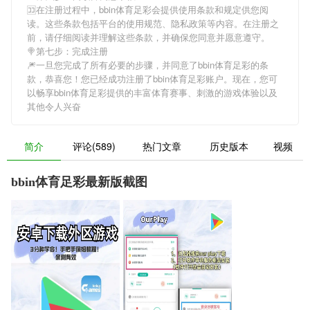
🈁在注册过程中，
bbin体育足彩
会提供使用条款和规定供您阅
读。这些条款包括平台的使用规范、隐私政策等内容。在注册之
前，请仔细阅读并理解这些条款，并确保您同意并愿意遵守。
🍭第七步：完成注册
🎆一旦您完成了所有必要的步骤，并同意了
bbin体育足彩
的条
款，恭喜您！您已经成功注册了bbin体育足彩账户。现在，您可
以畅享
bbin体育足彩
提供的丰富体育赛事、刺激的游戏体验以及
其他令人兴奋
简介
评论(589)
热门文章
历史版本
视频
bbin体育足彩最新版截图