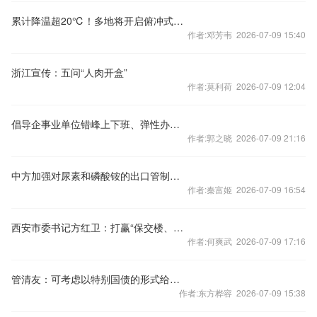
累计降温超20℃！多地将开启俯冲式降温
作者:邓芳韦 2026-07-09 15:40
浙江宣传：五问“人肉开盒”
作者:莫利荷 2026-07-09 12:04
倡导企事业单位错峰上下班、弹性办公！北京发布七条响应措施
作者:郭之晓 2026-07-09 21:16
中方加强对尿素和磷酸铵的出口管制？外交部回应
作者:秦富姬 2026-07-09 16:54
西安市委书记方红卫：打赢“保交楼、保回迁”攻坚战
作者:何爽武 2026-07-09 17:16
管清友：可考虑以特别国债的形式给老百姓发现金补贴
作者:东方桦容 2026-07-09 15:38