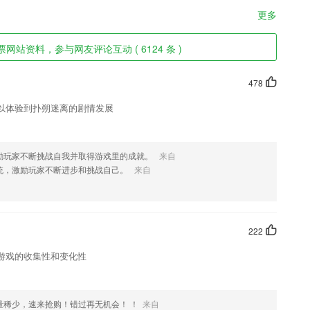
更多
站资料，参与网友评论互动 ( 6124 条 )
478
以体验到扑朔迷离的剧情发展
励玩家不断挑战自我并取得游戏里的成就。
来自
统，激励玩家不断进步和挑战自己。
来自
222
游戏的收集性和变化性
量稀少，速来抢购！错过再无机会！ ！
来自