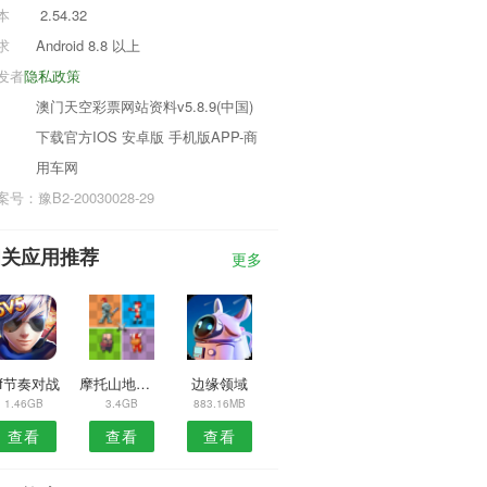
本
2.54.32
求
Android 8.8 以上
发者
隐私政策
澳门天空彩票网站资料v5.8.9(中国)
下载官方IOS 安卓版 手机版APP-商
用车网
号：豫B2-20030028-29
相关应用推荐
更多
nf节奏对战
摩托山地车赛
边缘领域
1.46GB
3.4GB
883.16MB
查看
查看
查看