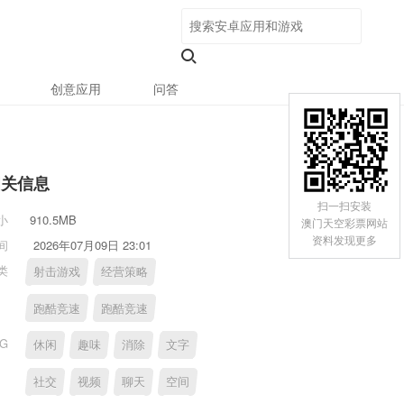
创意应用
问答
相关信息
扫一扫安装
小
910.5MB
澳门天空彩票网站
资料发现更多
间
2026年07月09日 23:01
类
射击游戏
经营策略
跑酷竞速
跑酷竞速
AG
休闲
趣味
消除
文字
社交
视频
聊天
空间