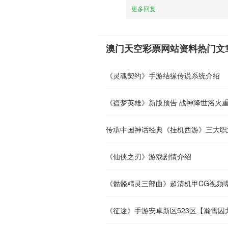
更多回复
澳门天空彩票网站资料热门文
《灵魂契约》手游结缘传说系统介绍
《盗梦英雄》新版预告 战神降世浴火
传承中国神话经典《挂机西游》三大职
《仙侠之刃》游戏剧情介绍
《骷髅精灵三部曲》超清机甲CG视频
《征途》手游安卓新区523区【瀚雪囚