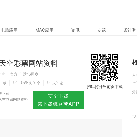
资料
电脑应用
MAC应用
资讯
专题
设计奖
天空彩票网站资料
官方
年满16周岁
大
下载
91.95%
好评率
91
人评论
时
扫码打开当前页下载
分
先下载
安全下载
天空彩票网站资料
需下载豌豆荚APP
T