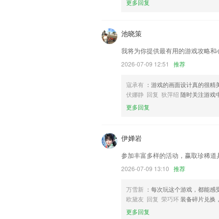
联系我们
更多回复
以上就是星空娱乐官方的介绍，如果您喜
帮助我们更好的对产品进行优化修改。
池晓策
我将为你提供最有用的游戏攻略和
2026-07-09 12:51
推荐
寇承有
：游戏的画面设计真的很精
伏娜静 回复 狄萍绍
随时关注游戏
更多回复
伊婵岩
参加丰富多样的活动，赢取珍稀道
2026-07-09 13:10
推荐
万雪新
：每次玩这个游戏，都能感
欧黛友 回复 荣巧环
装备碎片兑换
更多回复