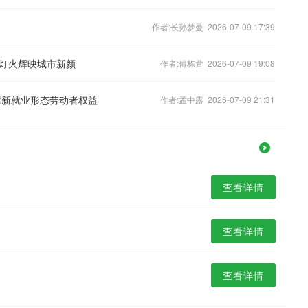
作者:长孙梦曼 2026-07-09 17:39
灯火辉映城市新颜
作者:傅栋萱 2026-07-09 19:08
障新就业形态劳动者权益
作者:孟中露 2026-07-09 21:31
查看详情
查看详情
查看详情