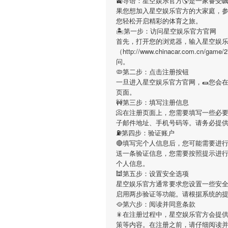
🚉导语：
星空娱乐官方
🌎是一家备受
果您想加入
星空娱乐官方
的大家庭，
您轻松开启精彩的体育之旅。
🏝第一步：访问星空娱乐官方官网
首先，打开您的浏览器，输入
星空娱
（http://www.chinacar.com.
问。
🦠第二步：点击注册按钮
一旦进入
星空娱乐官方
官网，🌯您会
页面。
🚧第三步：填写注册信息
📀在注册页面上，您需要填写一些必
子邮件地址、手机号码等。请务必提
⛽️第四步：验证账户
🔴填写完个人信息后，您可能需要进
送一条验证信息，您需要按照提示进
个人信息。
🕍第五步：设置安全选项
星空娱乐官方
通常要求您设置一些安全
启用两步验证等功能。请根据系统的
🥘第六步：阅读并同意条款
🎇在注册过程中，
星空娱乐官方
会提
策等内容。在注册之前，请仔细阅读