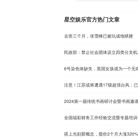
星空娱乐官方热门文章
去世三个月，张雪峰已被玩成地狱梗
民政部：禁止社会团体设立四类分支机
注意！江苏或将遭遇17级超强台风：已
2024第一届传统书画研讨会暨书画邀
全国福彩财务工作经验交流暨专题培训