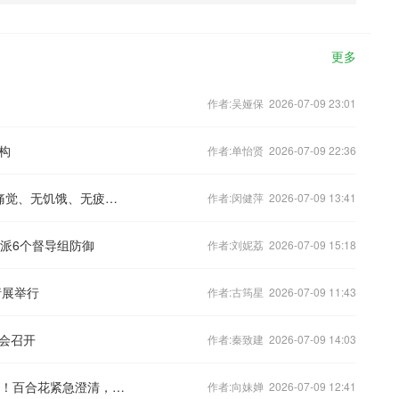
更多
作者:吴娅保 2026-07-09 23:01
构
作者:单怡贤 2026-07-09 22:36
6号染色体缺失，英国女孩成为一个无痛觉、无饥饿、无疲劳的人
作者:闵健萍 2026-07-09 13:41
派6个督导组防御
作者:刘妮荔 2026-07-09 15:18
请展举行
作者:古筠星 2026-07-09 11:43
会召开
作者:秦致建 2026-07-09 14:03
搭上光刻胶概念，股价2个月大涨320%！百合花紧急澄清，控股股东或“趁热”减持
作者:向妹婵 2026-07-09 12:41