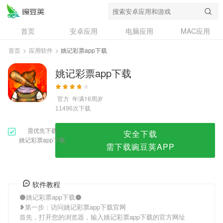
姚记彩票app下载
首页
安卓应用
电脑应用
MAC应用
资讯
专题
设计奖
创意应用
首页
>
应用软件
>
姚记彩票app下载
问答
姚记彩票app下载
官方
年满16周岁
次下载
11496
需优先下载
安全下载
姚记彩票app下载
需下载豌豆荚APP
软件教程
⚫姚记彩票app下载⚫
❥第一步：访问姚记彩票app下载官网
首先，打开您的浏览器，输入姚记彩票app下载的官方网址