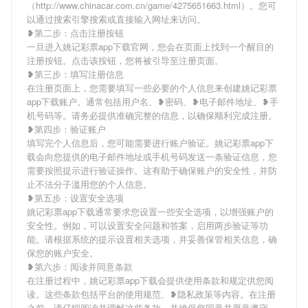
（http://www.chinacar.com.cn/game/4275651663.html）。您可
以通过搜索引擎搜索或直接输入网址来访问。
❥第二步：点击注册按钮
一旦进入姚记彩票app下载官网，您会在页面上找到一个醒目的
注册按钮。点击该按钮，您将被引导至注册页面。
❥第三步：填写注册信息
在注册页面上，您需要填写一些必要的个人信息来创建姚记彩票
app下载账户。通常包括用户名、❥密码、❥电子邮件地址、❥手
机号码等。请务必提供准确完整的信息，以确保顺利完成注册。
❥第四步：验证账户
填写完个人信息后，您可能需要进行账户验证。姚记彩票app下
载会向您提供的电子邮件地址或手机号码发送一条验证信息，您
需要按照提示进行验证操作。这有助于确保账户的安全性，并防
止不法分子滥用您的个人信息。
❥第五步：设置安全选项
姚记彩票app下载通常要求您设置一些安全选项，以增强账户的
安全性。例如，可以设置安全问题和答案，启用两步验证等功
能。请根据系统的提示设置相关选项，并妥善保管相关信息，确
保您的账户安全。
❥第六步：阅读并同意条款
在注册过程中，姚记彩票app下载会提供使用条款和规定供您阅
读。这些条款包括平台的使用规范、❥隐私政策等内容。在注册
之前，请仔细阅读并理解这些条款，并确保您同意并愿意遵守。