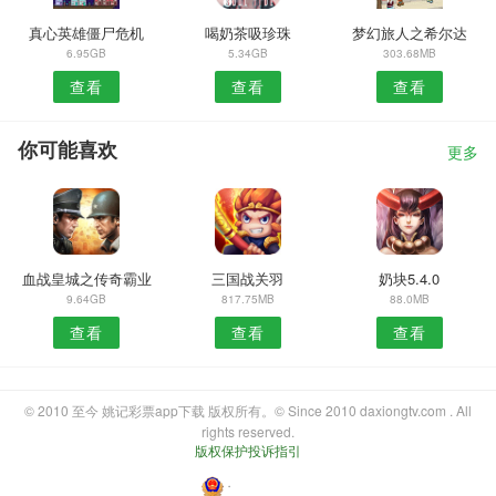
真心英雄僵尸危机
喝奶茶吸珍珠
梦幻旅人之希尔达
6.95GB
5.34GB
303.68MB
查看
查看
查看
你可能喜欢
更多
血战皇城之传奇霸业
三国战关羽
奶块5.4.0
9.64GB
817.75MB
88.0MB
查看
查看
查看
© 2010 至今 姚记彩票app下载 版权所有。© Since 2010 daxiongtv.com . All
rights reserved.
版权保护投诉指引
・