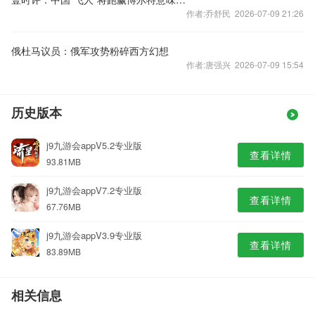
作者:乔舒民 2026-07-09 21:26
俄杜马议员：俄军攻势粉碎西方幻想
作者:唐强兴 2026-07-09 15:54
历史版本
j9九游会appV5.2专业版
查看详情
93.81MB
j9九游会appV7.2专业版
查看详情
67.76MB
j9九游会appV3.9专业版
查看详情
83.89MB
相关信息