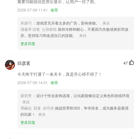
重要功能或信息突出显示，让用户一目了然。
修复翻译问题
2026-07-09 11:41
推荐
新建客户支持按网址智能匹配公司信息
变动：导入data，obb在获取重复文件状态时可强行跳过；
米彪巧
：游戏里充斥着太多的广告，影响体验。
来自
满逸琴 回复 公孙静轮
保持冷静和耐心，不要因为失败或挫折而放
AndroidX 升级支持
弃。坚持练习和改进自己的技能。
来自
联系我们
更多回复
以上就是j9九游会app的介绍，如果您喜欢这款软件，您可以到应用商店
进行打分评论，说出您的使用经历，以帮助我们更好的对产品进行优化修
改。
邱彦茗
47
今天终于打通了一条关卡，真是开心得不得了！
2026-07-09 14:31
推荐
谢初梵
：设计个性化装饰选项，让玩家能够自定义角色和游戏环境
来自
周融达 回复 农环杰
挑战世界BOSS，争夺排名，成为服务器最强
的玩家！
来自
更多回复