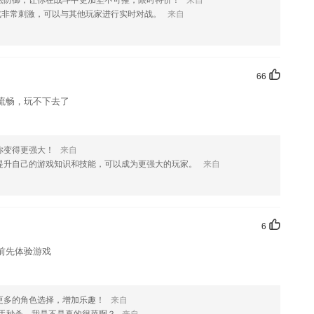
但是我们还真的是要啥有啥
式非常刺激，可以与其他玩家进行实时对战。
来自
如果您喜欢这款软件，您可以到应用商店进行打分评论，说出您的使用
修改。
66
流畅，玩不下去了
你变得更强大！
来自
提升自己的游戏知识和技能，可以成为更强大的玩家。
来自
6
前先体验游戏
更多的角色选择，增加乐趣！
来自
对手秒杀，我是不是真的很菜啊？
来自