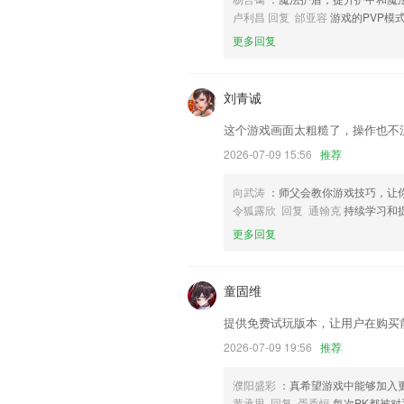
我们大概不是大的二次元小说阅读网站，
卢利昌 回复 邰亚容
游戏的PVP模
联系我们
更多回复
以上就是真人斗牛品牌官网下载的介绍，
经历，以帮助我们更好的对产品进行优化
刘青诚
这个游戏画面太粗糙了，操作也不
2026-07-09 15:56
推荐
向武涛
：师父会教你游戏技巧，让
令狐露欣 回复 通翰克
持续学习和
更多回复
童固维
提供免费试玩版本，让用户在购买
2026-07-09 19:56
推荐
濮阳盛彩
：真希望游戏中能够加入
黄承思 回复 胥香恒
每次PK都被