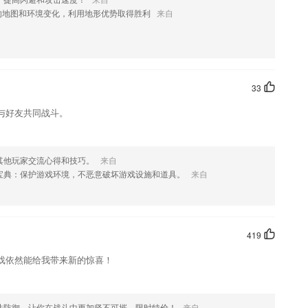
的地图和环境变化，利用地形优势取得胜利
来自
势
提升亲子沟通质量。
33
氛围，弘扬中国好教师精神，提升教师的职业自豪感和幸福感；引导家长
会支持环境。
与好友共同战斗。
入，最大程度方便了用户使用
，也为用户提供了方便快捷地线上教育学习
其他玩家交流心得和技巧。
来自
，高考中考满分作文，大学考研，社会考试等内容应有尽有。
宝典：保护游戏环境，不恶意破坏游戏设施和道具。
来自
什么?
419
戏依然能给我带来新的惊喜！
法防御，让你在战斗中更加坚不可摧，限时特价！
来自