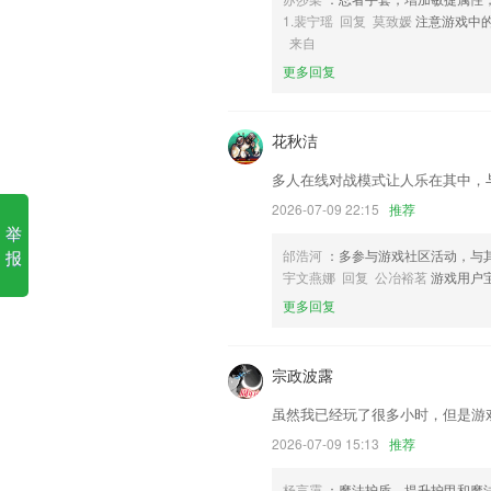
6,答疑互动
1.裴宁瑶 回复 莫致媛
注意游戏中
真人斗牛品牌官网下载软件优
来自
更多回复
1.免费提供模拟考试；
2.力于呵护童心，培养孩子的阅读习惯，
花秋洁
3.营造尊师重教和育人为先的良好社会
和社会树立现代的育人观，形成良好的社
多人在线对战模式让人乐在其中，
4.支持文字输入、而且支持语音和拍照输
2026-07-09 22:15
推荐
举
5.丰富的教学课程可供用户学习安全生产
报
邰浩河
：多参与游戏社区活动，与
6.文学素材，中外名着，各种科学知识
宇文燕娜 回复 公冶裕茗
游戏用户
真人斗牛品牌官网下载更新了
更多回复
商圈和部分功能优化；
疯狂优化了很多地方，期待被你发现。
宗政波露
改名"超级简历"
虽然我已经玩了很多小时，但是游
升级了相亲频道
2026-07-09 15:13
推荐
优化ui内容，提升用户体验。
杨言霭
：魔法护盾，提升护甲和魔