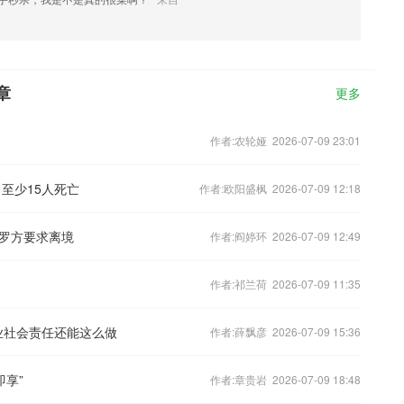
章
更多
作者:农轮娅 2026-07-09 23:01
至少15人死亡
作者:欧阳盛枫 2026-07-09 12:18
罗方要求离境
作者:阎婷环 2026-07-09 12:49
作者:祁兰荷 2026-07-09 11:35
企业社会责任还能这么做
作者:薛飘彦 2026-07-09 15:36
即享”
作者:章贵岩 2026-07-09 18:48