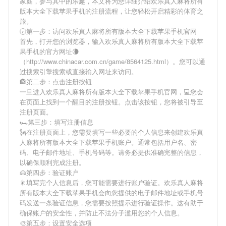
家庭，参与其中的乐趣，本文将为您详细介绍
欢乐真人麻将所有
版本大全下载苹果手机
的注册流程，让您轻松开启精彩的体育之
旅。
🕢第一步：访问欢乐真人麻将所有版本大全下载苹果手机官网
首先，打开您的浏览器，输入
欢乐真人麻将所有版本大全下载苹
果手机
的官方网址🌘
（http://www.chinacar.com.cn/game/8564125.html）。您可以通
过搜索引擎搜索或直接输入网址来访问。
🏤第二步：点击注册按钮
一旦进入
欢乐真人麻将所有版本大全下载苹果手机
官网，💻您会
在页面上找到一个醒目的注册按钮。点击该按钮，您将被引导至
注册页面。
🏎第三步：填写注册信息
🗽在注册页面上，您需要填写一些必要的个人信息来创建
欢乐真
人麻将所有版本大全下载苹果手机
账户。通常包括用户名、密
码、电子邮件地址、手机号码等。请务必提供准确完整的信息，
以确保顺利完成注册。
🙍第四步：验证账户
🎇填写完个人信息后，您可能需要进行账户验证。
欢乐真人麻将
所有版本大全下载苹果手机
会向您提供的电子邮件地址或手机号
码发送一条验证信息，您需要按照提示进行验证操作。这有助于
确保账户的安全性，并防止不法分子滥用您的个人信息。
🎨第五步：设置安全选项