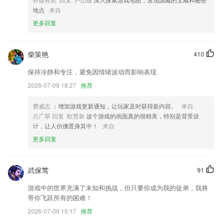
地点
来自
4.海量真题解析，还有名师2265讲解
更多回复
5.应用中的文字排列非常的具有美感，能让用户快速的进行历史知识的学
习；
6.一线设计师、盲人按摩技师、手工艺技师、校长、总经理等国内实战精
柴策艳
410
英。
保持冷静和专注，避免因情绪波动而影响表现
欢乐真人麻将所有版本大全下载苹果手机更新了什
2026-07-09 18:27
推荐
么?
费威志
：增加游戏更新通知，让玩家及时获得新内容。
来自
优化用户使用;
吕广翠 回复 欧慧新
这个游戏的画面真的很精美，特别是背景设
钣金计算中增加多节变径任意角弯头；
计，让人仿佛置身其中！
来自
原有”家庭圈“和“商城”合并为”服务\";守护时长设置优化;测速功能优化；其
更多回复
他细节优化。
书尾页样式也跟新啦!好书阅读停不下来～
武保莺
91
给图片配置文字
游戏中的世界充满了未知和挑战，但只要你成为我的徒弟，我将
首页新增新手教学视频，轻松 GET 视频爆款小秘籍
带你飞跃所有的困难！
联系我们
2026-07-09 15:17
推荐
以上就是欢乐真人麻将所有版本大全下载苹果手机的介绍，如果您喜欢这