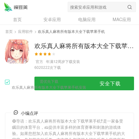
首页
安卓应用
电脑应用
MAC应用
资讯
专题
设计奖
创意应用
首页
>
应用软件
>
欢乐真人麻将所有版本大全下载苹果手机
问答
欢乐真人麻将所有版本大全下载苹果手机
官方
年满12周岁
下载安装
次下载
6020222
需优先下载
安全下载
欢乐真人麻将所有版本大全下载苹果手机安装
小编点评
🔵导语：
欢乐真人麻将所有版本大全下载苹果手机
🚏是一家备受
瞩目的体育平台，🧀提供丰富多样的体育赛事和刺激的游戏体
验。如果您想加入
欢乐真人麻将所有版本大全下载苹果手机
的大