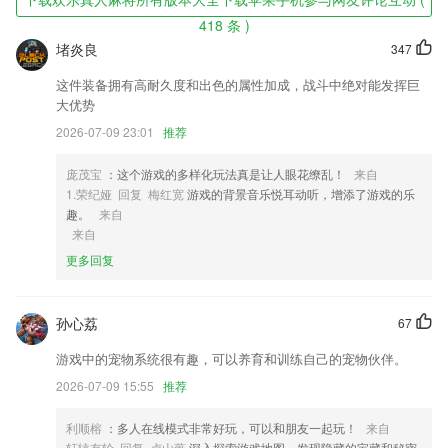
精致的，并且安全稳定不会有任何的作弊系统，玩家们可以绝对的放心使
用。
418 条 )
堵炎良
347
欢乐真人麻将所有版本大全下载苹果手机软件特色
这件装备拥有高耐久度和出色的属性加成，战斗中绝对能发挥巨
1,诚信、周到是好叔叔代驾app的服务之本。
大优势
2,【个性推荐】精选个性化推荐，私人定制，好书刷不停；
2026-07-09 23:01
推荐
3,只做恐怖悬疑、推理烧脑的漫画内容。大家的一星保护，从此将由我们
和大家一起来守护！
庞茂宝
：这个游戏的多样化玩法真是让人眼花缭乱！
来自
1.荣纪娅 回复 梅红宽
游戏的背景音乐悦耳动听，增添了游戏的乐
4,还有更多生活便利服务，电视台节目点播等，让你足不出户，了解牡丹
趣。
来自
身边事。
来自
5,图片翻译：随时随地拍照取词，新颖有趣
更多回复
6,【专注计时】
欢乐真人麻将所有版本大全下载苹果手机软件优势
孙心荔
67
1.软件支持支持拍照、语音、微课、讨论一键布置；
游戏中的宠物系统很有趣，可以养育和训练自己的宠物伙伴。
2.我们一起学英语！让我们的英语流利说出来
2026-07-09 15:55
推荐
3.随着网络技术学院的全面的学习经验的一个组成部分，包示踪提供的仿
真，可视化，编辑，评估，和协作能力，有利于教学和复杂的技术概念的
利顺榕
：多人在线模式非常好玩，可以和朋友一起玩！
来自
学习
轩辕有轮 回复 卢山薇
深入探索游戏地图，发现隐藏的宝藏和秘密