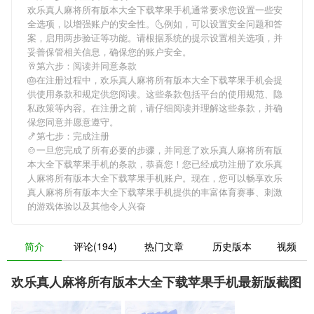
欢乐真人麻将所有版本大全下载苹果手机
通常要求您设置一些安
全选项，以增强账户的安全性。🌜例如，可以设置安全问题和答
案，启用两步验证等功能。请根据系统的提示设置相关选项，并
妥善保管相关信息，确保您的账户安全。
🥂第六步：阅读并同意条款
🎂在注册过程中，
欢乐真人麻将所有版本大全下载苹果手机
会提
供使用条款和规定供您阅读。这些条款包括平台的使用规范、隐
私政策等内容。在注册之前，请仔细阅读并理解这些条款，并确
保您同意并愿意遵守。
🍤第七步：完成注册
🍲一旦您完成了所有必要的步骤，并同意了
欢乐真人麻将所有版
本大全下载苹果手机
的条款，恭喜您！您已经成功注册了欢乐真
人麻将所有版本大全下载苹果手机账户。现在，您可以畅享
欢乐
真人麻将所有版本大全下载苹果手机
提供的丰富体育赛事、刺激
的游戏体验以及其他令人兴奋
简介
评论(194)
热门文章
历史版本
视频
欢乐真人麻将所有版本大全下载苹果手机最新版截图