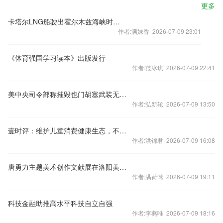
更多
卡塔尔LNG船驶出霍尔木兹海峡时遇袭 美国和伊朗的停火安排面临考验
作者:满妹香 2026-07-09 23:01
《体育强国学习读本》出版发行
作者:范冰琪 2026-07-09 22:41
美中央司令部称摧毁也门胡塞武装无人水面舰艇
作者:弘新轮 2026-07-09 13:50
壹时评：维护儿童消费健康生态，不是“六一”专属
作者:洪锦君 2026-07-09 16:08
唐勇力主题美术创作文献展在洛阳美术馆开幕
作者:满荷莺 2026-07-09 19:11
科技金融助推高水平科技自立自强
作者:李燕唯 2026-07-09 18:16