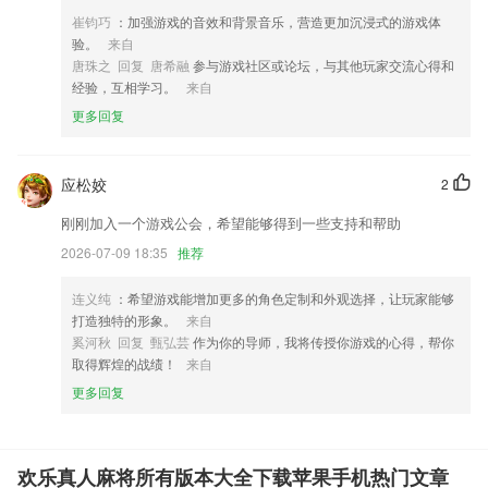
款软件，您可以到应用商店进行打分评论，说出您的使用经历，以帮助我
崔钧巧
：加强游戏的音效和背景音乐，营造更加沉浸式的游戏体
们更好的对产品进行优化修改。
验。
来自
唐珠之 回复 唐希融
参与游戏社区或论坛，与其他玩家交流心得和
经验，互相学习。
来自
更多回复
应松姣
2
刚刚加入一个游戏公会，希望能够得到一些支持和帮助
2026-07-09 18:35
推荐
连义纯
：希望游戏能增加更多的角色定制和外观选择，让玩家能够
打造独特的形象。
来自
奚河秋 回复 甄弘芸
作为你的导师，我将传授你游戏的心得，帮你
取得辉煌的战绩！
来自
更多回复
欢乐真人麻将所有版本大全下载苹果手机热门文章