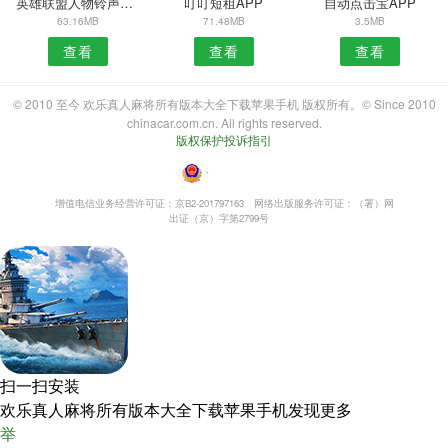
英雄联盟人物铃声安卓版
叮叮短租APP
自动点击宝APP
63.16MB
71.48MB
3.5MB
查看
查看
查看
© 2010 至今 欢乐真人麻将所有版本大全下载苹果手机 版权所有。© Since 2010
chinacar.com.cn. All rights reserved.
版权保护投诉指引
・
增值电信业务经营许可证：京B2-201797163
网络出版服务许可证：（署）网
出证（京）字第2799号
扫一扫安装
欢乐真人麻将所有版本大全下载苹果手机发现更多
举